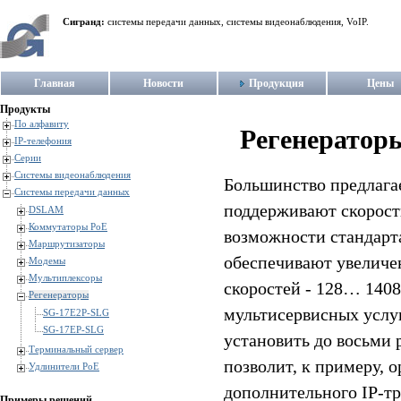
Сигранд:
системы передачи данных, системы видеонаблюдения, VoIP.
Главная
Новости
Продукция
Цены
Продукты
По алфавиту
Регенератор
IP-телефония
Серии
Системы видеонаблюдения
Большинство предлага
Системы передачи данных
поддерживают скорость
DSLAM
Коммутаторы PoE
возможности стандарта
Маршрутизаторы
обеспечивают увеличе
Модемы
Мультиплексоры
скоростей - 128… 1408
Регенераторы
мультисервисных услуг
SG-17E2P-SLG
SG-17EP-SLG
установить до восьми 
Терминальный сервер
позволит, к примеру, 
Удлинители PoE
дополнительного IP-тр
Примеры решений