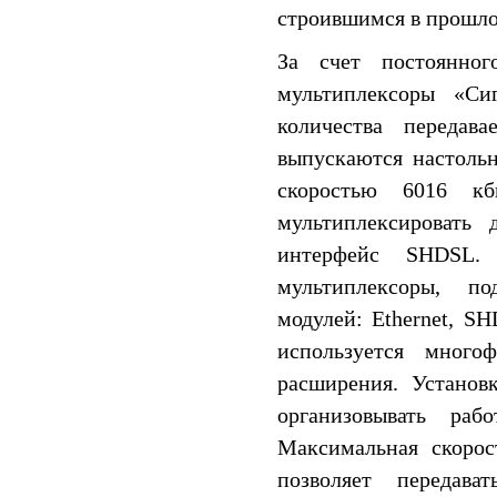
строившимся в прошло
За счет постоянно
мультиплексоры «Си
количества передав
выпускаются настоль
скоростью 6016 кб
мультиплексировать 
интерфейс SHDSL.
мультиплексоры, п
модулей: Ethernet, S
используется много
расширения. Установ
организовывать раб
Максимальная скорос
позволяет переда