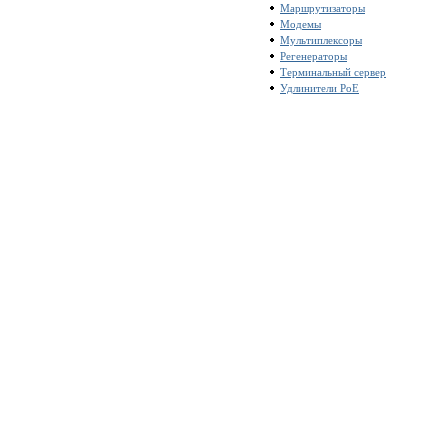
Маршрутизаторы
Модемы
Мультиплексоры
Регенераторы
Терминальный сервер
Удлинители PoE