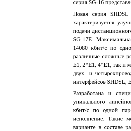
серия SG-16 представ
Новая серия SHDSL 
характеризуется улу
подачи дистанционного
SG-17E. Максимальна
14080 кбит/c по одн
различные сложные р
E1, 2*E1, 4*E1, так и
двух- и четырехпрово
интерфейсов SHDSL, E1
Разработана и спец
уникального линейно
кбит/c по одной пар
исполнение. Такие м
варианте в составе 