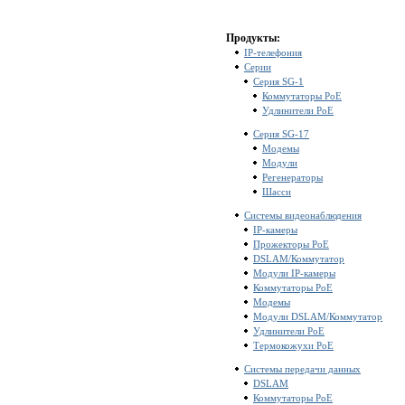
Продукты:
IP-телефония
Серии
Серия SG-1
Коммутаторы PoE
Удлинители PoE
Серия SG-17
Модемы
Модули
Регенераторы
Шасси
Системы видеонаблюдения
IP-камеры
Прожекторы PoE
DSLAM/Коммутатор
Модули IP-камеры
Коммутаторы PoE
Модемы
Модули DSLAM/Коммутатор
Удлинители PoE
Термокожухи PoE
Системы передачи данных
DSLAM
Коммутаторы PoE