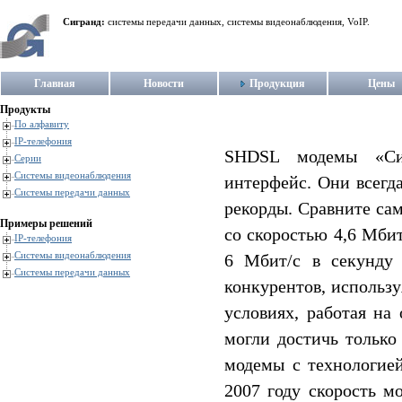
Сигранд:
системы передачи данных, системы видеонаблюдения, VoIP.
Главная
Новости
Продукция
Цены
Продукты
По алфавиту
IP-телефония
SHDSL модемы «Сиг
Серии
Системы видеонаблюдения
интерфейс. Они всегд
Системы передачи данных
рекорды. Сравните са
Примеры решений
со скоростью 4,6 Мбит
IP-телефония
Системы видеонаблюдения
6 Мбит/c в секунд
Системы передачи данных
конкурентов, использу
условиях, работая на
могли достичь только
модемы с технологией
2007 году скорость м