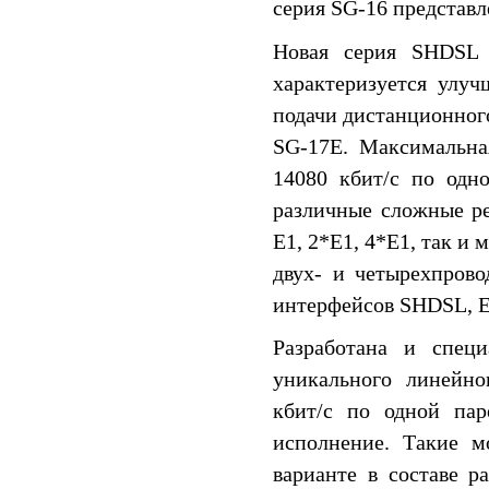
серия SG-16 представ
Новая серия SHDSL 
характеризуется улу
подачи дистанционного
SG-17E. Максимальна
14080 кбит/c по одн
различные сложные р
E1, 2*E1, 4*E1, так и
двух- и четырехпрово
интерфейсов SHDSL, E1
Разработана и спец
уникального линейно
кбит/c по одной пар
исполнение. Такие м
варианте в составе 