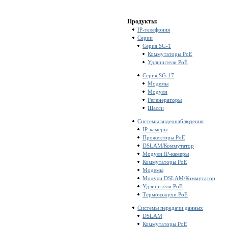
Продукты:
IP-телефония
Серии
Серия SG-1
Коммутаторы PoE
Удлинители PoE
Серия SG-17
Модемы
Модули
Регенераторы
Шасси
Системы видеонаблюдения
IP-камеры
Прожекторы PoE
DSLAM/Коммутатор
Модули IP-камеры
Коммутаторы PoE
Модемы
Модули DSLAM/Коммутатор
Удлинители PoE
Термокожухи PoE
Системы передачи данных
DSLAM
Коммутаторы PoE