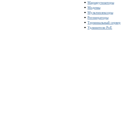
Маршрутизаторы
Модемы
Мультиплексоры
Регенераторы
Терминальный сервер
Удлинители PoE