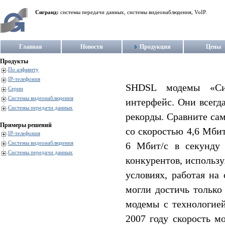
Сигранд:
системы передачи данных, системы видеонаблюдения, VoIP.
Главная
Новости
Продукция
Цены
Продукты
По алфавиту
IP-телефония
SHDSL модемы «Сиг
Серии
Системы видеонаблюдения
интерфейс. Они всегд
Системы передачи данных
рекорды. Сравните са
Примеры решений
со скоростью 4,6 Мбит
IP-телефония
Системы видеонаблюдения
6 Мбит/c в секунд
Системы передачи данных
конкурентов, использу
условиях, работая на
могли достичь только
модемы с технологией
2007 году скорость м