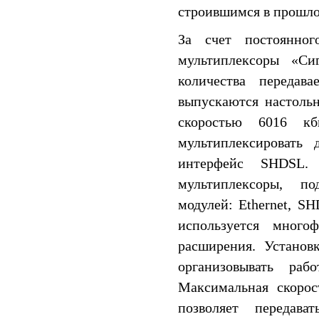
строившимся в прошло
За счет постоянно
мультиплексоры «Си
количества передав
выпускаются настоль
скоростью 6016 кб
мультиплексировать 
интерфейс SHDSL.
мультиплексоры, п
модулей: Ethernet, S
используется много
расширения. Установ
организовывать раб
Максимальная скорос
позволяет переда