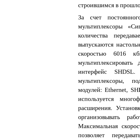
строившимся в прошло
За счет постоянно
мультиплексоры «Си
количества передав
выпускаются настоль
скоростью 6016 кб
мультиплексировать 
интерфейс SHDSL.
мультиплексоры, п
модулей: Ethernet, S
используется много
расширения. Установ
организовывать раб
Максимальная скорос
позволяет переда