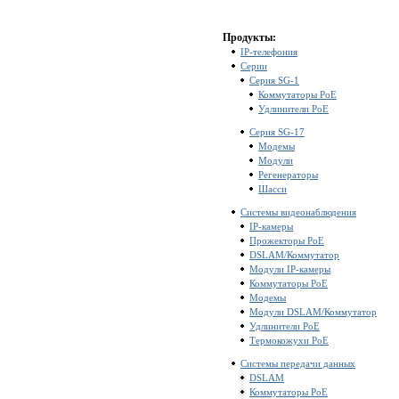
Продукты:
IP-телефония
Серии
Серия SG-1
Коммутаторы PoE
Удлинители PoE
Серия SG-17
Модемы
Модули
Регенераторы
Шасси
Системы видеонаблюдения
IP-камеры
Прожекторы PoE
DSLAM/Коммутатор
Модули IP-камеры
Коммутаторы PoE
Модемы
Модули DSLAM/Коммутатор
Удлинители PoE
Термокожухи PoE
Системы передачи данных
DSLAM
Коммутаторы PoE