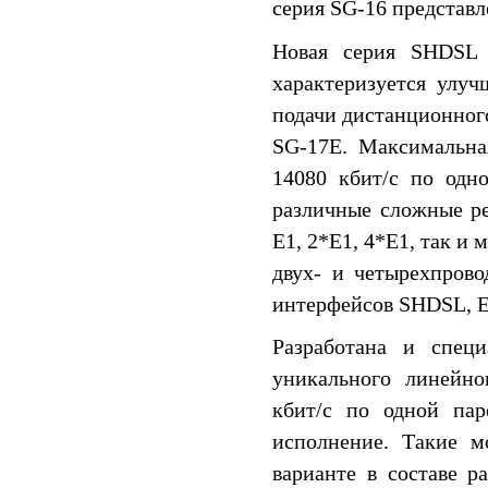
серия SG-16 представ
Новая серия SHDSL 
характеризуется улу
подачи дистанционного
SG-17E. Максимальна
14080 кбит/c по одн
различные сложные р
E1, 2*E1, 4*E1, так и
двух- и четырехпрово
интерфейсов SHDSL, E1
Разработана и спец
уникального линейно
кбит/c по одной пар
исполнение. Такие м
варианте в составе 