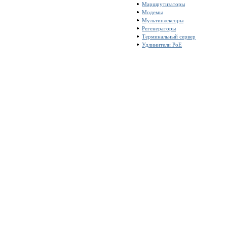
Маршрутизаторы
Модемы
Мультиплексоры
Регенераторы
Терминальный сервер
Удлинители PoE