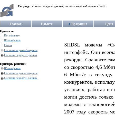
Сигранд:
системы передачи данных, системы видеонаблюдения, VoIP.
Главная
Новости
Продукция
Цены
Продукты
По алфавиту
IP-телефония
SHDSL модемы «Сиг
Серии
Системы видеонаблюдения
интерфейс. Они всегд
Системы передачи данных
рекорды. Сравните са
Примеры решений
со скоростью 4,6 Мбит
IP-телефония
Системы видеонаблюдения
6 Мбит/c в секунд
Системы передачи данных
конкурентов, использу
условиях, работая на
могли достичь только
модемы с технологией
2007 году скорость м