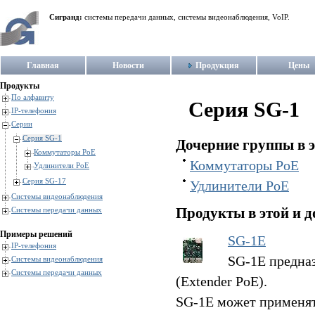
Сигранд:
системы передачи данных, системы видеонаблюдения, VoIP.
Главная
Новости
Продукция
Цены
Продукты
По алфавиту
Серия SG-1
IP-телефония
Серии
Серия SG-1
Дочерние группы в э
Коммутаторы PoE
Коммутаторы PoE
Удлинители PoE
Серия SG-17
Удлинители PoE
Системы видеонаблюдения
Продукты в этой и д
Системы передачи данных
Примеры решений
SG-1E
IP-телефония
SG-1E предназ
Системы видеонаблюдения
Системы передачи данных
(Extender PoE).
SG-1E может применять