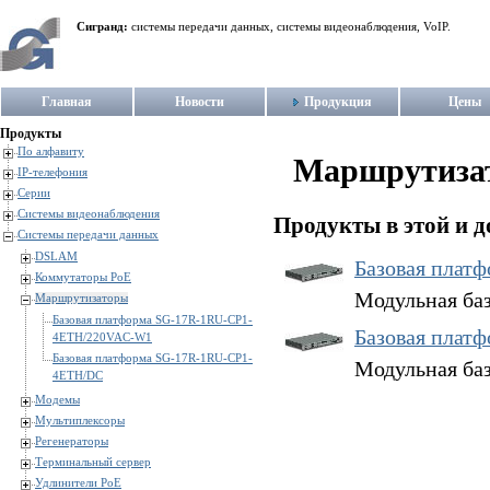
Сигранд:
системы передачи данных, системы видеонаблюдения, VoIP.
Главная
Новости
Продукция
Цены
Продукты
По алфавиту
Маршрутиза
IP-телефония
Серии
Системы видеонаблюдения
Продукты в этой и д
Системы передачи данных
DSLAM
Базовая плат
Коммутаторы PoE
Модульная ба
Маршрутизаторы
Базовая платформа SG-17R-1RU-CP1-
Базовая плат
4ETH/220VAC-W1
Базовая платформа SG-17R-1RU-CP1-
Модульная баз
4ETH/DC
Модемы
Мультиплексоры
Регенераторы
Терминальный сервер
Удлинители PoE