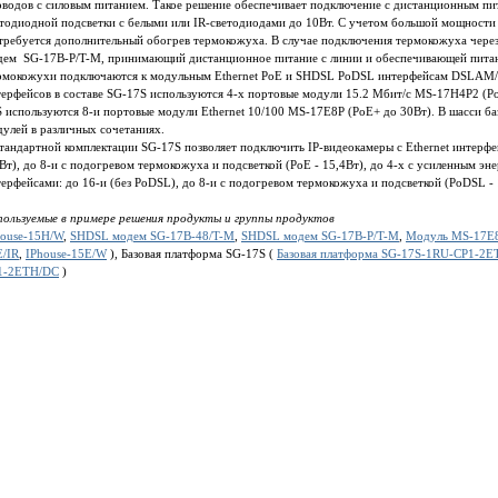
водов с силовым питанием. Такое решение обеспечивает подключение с дистанционным пита
тодиодной подсветки с белыми или IR-светодиодами до 10Вт. С учетом большой мощности 
требуется дополнительный обогрев термокожуха. В случае подключения термокожуха через
дем SG-17B-P/T-M, принимающий дистанционное питание с линии и обеспечивающей питани
рмокожухи подключаются к модульным Ethernet PoE и SHDSL PoDSL интерфейсам DSLAM/К
ерфейсов в составе SG-17S используются 4-х портовые модули 15.2 Мбит/c MS-17H4P2 (PoD
 используются 8-и портовые модули Ethernet 10/100 MS-17E8P (PoE+ до 30Вт). В шасси б
дулей в различных сочетаниях.
тандартной комплектации SG-17S позволяет подключить IP-видеокамеры с Ethernet интерфейс
Вт), до 8-и с подогревом термокожуха и подсветкой (PoE - 15,4Вт), до 4-х с усиленным э
ерфейсами: до 16-и (без PoDSL), до 8-и с подогревом термокожуха и подсветкой (PoDSL -
пользуемые в примере решения продукты и группы продуктов
house-15H/W
,
SHDSL модем SG-17B-48/T-M
,
SHDSL модем SG-17B-P/T-M
,
Модуль MS-17E
E/IR
,
IPhouse-15E/W
), Базовая платформа SG-17S (
Базовая платформа SG-17S-1RU-CP1-2
1-2ETH/DC
)