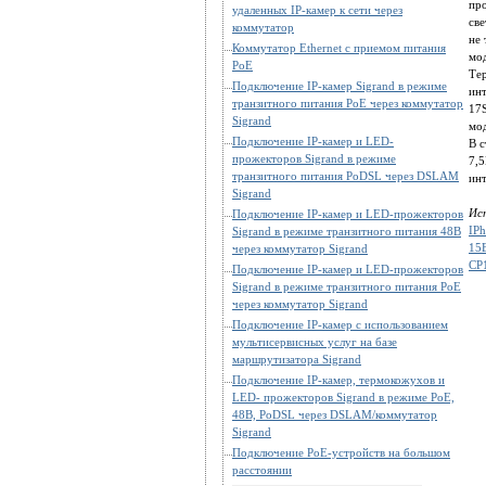
про
удаленных IP-камер к сети через
све
коммутатор
не 
Коммутатор Ethernet с приемом питания
мо
PoE
Те
Подключение IP-камер Sigrand в режиме
инт
транзитного питания PoE через коммутатор
17S
Sigrand
мо
Подключение IP-камер и LED-
В с
прожекторов Sigrand в режиме
7,5
транзитного питания PoDSL через DSLAM
инт
Sigrand
Ис
Подключение IP-камер и LED-прожекторов
IP
Sigrand в режиме транзитного питания 48В
15
через коммутатор Sigrand
CP
Подключение IP-камер и LED-прожекторов
Sigrand в режиме транзитного питания PoE
через коммутатор Sigrand
Подключение IP-камер с использованием
мультисервисных услуг на базе
маршрутизатора Sigrand
Подключение IP-камер, термокожухов и
LED- прожекторов Sigrand в режиме PoE,
48В, PoDSL через DSLAM/коммутатор
Sigrand
Подключение PoE-устройств на большом
расстоянии