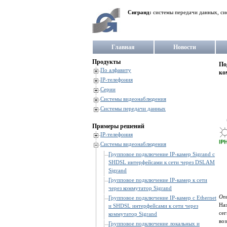
Сигранд:
системы передачи данных, си
Главная
Новости
Продукты
По
По алфавиту
ко
IP-телефония
Серии
Системы видеонаблюдения
Системы передачи данных
Примеры решений
IP-телефония
Системы видеонаблюдения
Групповое подключение IP-камер Sigrand c
SHDSL интерфейсами к сети через DSLAM
Sigrand
Групповое подключение IP-камер к сети
через коммутатор Sigrand
Оп
Групповое подключение IP-камер с Ethernet
Наз
и SHDSL интерфейсами к сети через
сег
коммутатор Sigrand
во
Групповое подключение локальных и