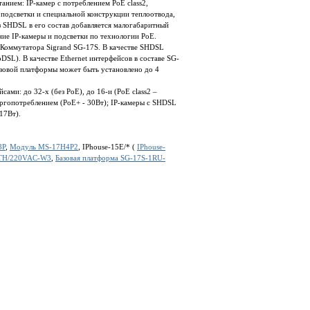
нием: IP-камер с потреблением PoE class2,
подсветки и специальной конструкции теплоотвода,
 SHDSL в его состав добавляется малогабаритный
е IP-камеры и подсветки по технологии PoE.
оммутатора Sigrand SG-17S. В качестве SHDSL
SL). В качестве Ethernet интерфейсов в составе SG-
азовой платформы может быть установлено до 4
ами: до 32-х (без PoE), до 16-и (PoE class2 –
нергопотреблением (PoE+ - 30Вт); IP-камеры с SHDSL
 17Вт).
8P
,
Модуль MS-17H4P2
, IPhouse-15E/* (
IPhouse-
ETH/220VAC-W3
,
Базовая платформа SG-17S-1RU-