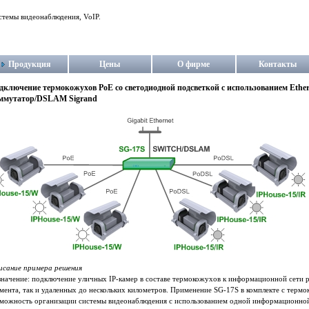
стемы видеонаблюдения, VoIP.
Продукция
Цены
О фирме
Контакты
дключение термокожухов PoE со светодиодной подсветкой с использованием Ethe
ммутатор/DSLAM Sigrand
исание примера решения
начение: подключение уличных IP-камер в составе термокожухов к информационной сети р
мента, так и удаленных до нескольких километров. Применение SG-17S в комплекте с терм
зможность организации системы видеонаблюдения с использованием одной информационной