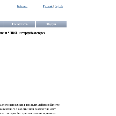
Кабинет
Русский
|
English
Где купить
Форум
rnet и SHDSL интерфейсов через
асположенных как в пределах действия Ethernet
окожухами PoE собственной разработки, дает
 витой пары, без дополнительной прокладки