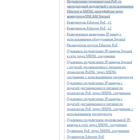
Подключение термокожухов PoE со
светодиодной подсветкой с использованием
Ethernet и SHDSL интерфейсов через
коммутатор/DSLAM Sigrand
Разветвитель Ethernet PoE, v1
Разветвитель Ethernet PoE, v2
Разветвленное включение IP-камер с
использованием оборудования Sigrand
Расширитель портов Ethernet PoE
Удаленное подключение IP-камеры Sigrand
к сети через SHDSL соединение
Удаленное подключение IP-камеры Sigrand
с подачей дистанционного питания по
технологии PoDSL через SHDSL
соединение с использованием регенератора
Удаленное подключение IP-камеры с
подачей дистанционного питания по
технологии PoE через SHDSL соединение
Удаленное подключение IP-камеры с
подачей дистанционного питания по
технологии PoE через SHDSL соединение с
использованием регенератора
Удаленное подключение произвольной IP-
камеры к сети через SHDSL соединение
Удлинение PoE через SHDSL соединение
Удлинитель Ethernet PoE