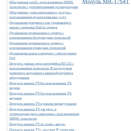
Модуль MR-17S4T
Объединение сетей с использованием SHDSL
технологии с дополнительными регенераторами
Объединение узлов центрального доступа с
использованием мультисервисных услуг
Организация резервного или управляющего
канала с помощью Dial-In сервера
Организация терминального сервера с
использованием беспроводных технологий
Организация терминального сервера с
использованием проводных технологий
Организация шлюза в интернет с обеспечением
QoS
Передача данных через интерфейсы RS-232 с
использованием технологии IP посредством
различного встроенного каналообразующего
оборудования
Передача каналов ТЧ без использования ТЧ-
модема
Передача каналов ТЧ без использования ТЧ-
модемов
Передача каналов ТЧ в режиме маршрутизации
Передача каналов ТЧ для двух- и
четырехпроводного окончания с использованием
SHDSL технологии
Передача каналов ТЧ по схеме «звезда»
Передача каналов ТЧ с другими IP сервисами -