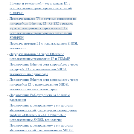
Ethernet и телефонией - через каналы E1 c
использованием транспортных технологий
SDH/PDH
Передача каналов ТЧ с другими сервисами по
интерфейсам Ethernet, E1, RS-232 в режиме
мультиплексирования через каналы E1 c
использованием транспортных технологий
SDH/PDH
Передача потоков E1 с использованием SHDSL
технологии
Передача потоков E1 через Ethernet c
использованием технологии IP и TDMoIP
Подключение Ethernet сети к провайдеру через
интерфейс E1 с использованием SHDSL
технологии по одной паре
Подключение Ethernet сети к провайдеру через
интерфейсы E1 с использованием SHDSL
технологии по нескольким парам
Подключение PoE-устройств на большом
расстоянии
Подключение к центральному узлу доступа
абонентов и сетей для передачи разнородного
трафика «Ethernet» и «E1 + Ethernet» с
использованием SHDSL технологии
Подключение к центральному узлу доступа
абонентов и сетей с использованием SHDSL