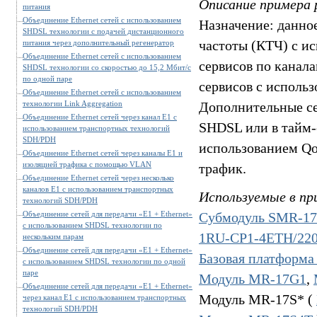
Описание примера 
питания
Объединение Ethernet сетей с использованием
Назначение: данно
SHDSL технологии с подачей дистанционного
частоты (КТЧ) с и
питания через дополнительный регенератор
Объединение Ethernet сетей с использованием
сервисов по канал
SHDSL технологии со скоростью до 15,2 Мбит/c
по одной паре
сервисов с исполь
Объединение Ethernet сетей с использованием
технологии Link Aggregation
Дополнительные се
Объединение Ethernet сетей через канал E1 c
SHDSL или в тайм-с
использованием транспортных технологий
SDH/PDH
использованием Qo
Объединение Ethernet сетей через каналы E1 и
изоляцией трафика с помощью VLAN
трафик.
Объединение Ethernet сетей через несколько
каналов E1 c использованием транспортных
Используемые в пр
технологий SDH/PDH
Субмодуль SMR-1
Объединение сетей для передачи «E1 + Ethernet»
с использованием SHDSL технологии по
1RU-CP1-4ETH/22
нескольким парам
Объединение сетей для передачи «E1 + Ethernet»
Базовая платформ
с использованием SHDSL технологии по одной
паре
Модуль MR-17G1
,
Объединение сетей для передачи «E1 + Ethernet»
Модуль MR-17S* (
через канал E1 c использованием транспортных
технологий SDH/PDH