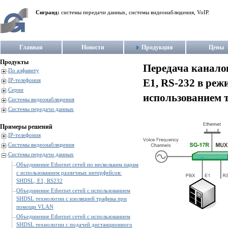
Сигранд:
системы передачи данных, системы видеонаблюдения, VoIP.
Главная
Новости
Продукция
Цены
Продукты
Передача каналов
По алфавиту
E1, RS-232 в реж
IP-телефония
Серии
использованием 
Системы видеонаблюдения
Системы передачи данных
Примеры решений
IP-телефония
Системы видеонаблюдения
Системы передачи данных
Объединение Ethernet сетей по нескольким парам
с использованием различных интерфейсов:
SHDSL, E1, RS232
Объединение Ethernet сетей с использованием
SHDSL технологии с изоляцией трафика при
помощи VLAN
Объединение Ethernet сетей с использованием
SHDSL технологии с подачей дистанционного