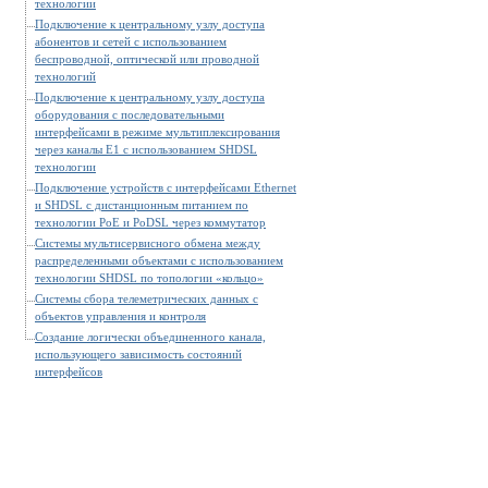
технологии
Подключение к центральному узлу доступа
абонентов и сетей с использованием
беспроводной, оптической или проводной
технологий
Подключение к центральному узлу доступа
оборудования с последовательными
интерфейсами в режиме мультиплексирования
через каналы E1 с использованием SHDSL
технологии
Подключение устройств с интерфейсами Ethernet
и SHDSL c дистанционным питанием по
технологии РоЕ и PoDSL через коммутатор
Системы мультисервисного обмена между
распределенными объектами с использованием
технологии SHDSL по топологии «кольцо»
Системы сбора телеметрических данных с
объектов управления и контроля
Создание логически объединенного канала,
использующего зависимость состояний
интерфейсов