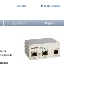
Кабинет
Русский
|
English
Где купить
Форум
Имеет
итанием по
етичное