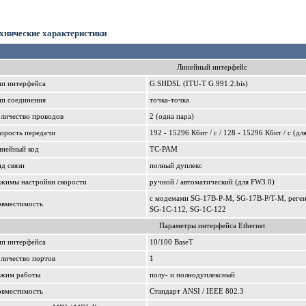
хнические характеристики
Линейный интерфейс
ип интерфейса
G.SHDSL (ITU-T G.991.2.bis)
ип соединения
точка-точка
личество проводов
2 (одна пара)
орость передачи
192 - 15296 Кбит / с / 128 - 15296 Кбит / с (д
инейный код
ТС-РАМ
д связи
полный дуплекс
ежимы настройки скорости
ручной / автоматический (для FW3.0)
с модемами SG-17B-P-M, SG-17B-P/T-M, реген
овместимость
SG-1C-112, SG-1C-122
Параметры интерфейса Ethernet
ип интерфейса
10/100 BaseT
личество портов
1
ежим работы
полу- и полнодуплексный
овместимость
Стандарт ANSI / IEEE 802.3