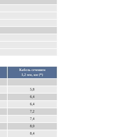
Кабель сечением
1,2 мм, км (*)
5,8
6,4
6,4
7,2
7,4
8,0
8,4