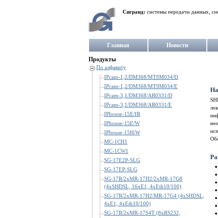
Сигранд:
системы передачи данных, си
Главная
Новости
Продукты
По алфавиту
IPcam-1,2/DM368/MT9M034/D
IPcam-1,2/DM368/MT9M034/E
На
IPcam-3,1/DM368/AR0331/D
SH
IPcam-3,1/DM368/AR0331/E
ло
IPhouse-15E/IR
ин
IPhouse-15E/W
не
ис
IPhouse-15H/W
Об
MC-1CH1
MC-1CW1
Ра
SG-17E2P-SLG
SG-17EP-SLG
SG-17R/2xMR-17H2/2xMR-17G8
(4xSHDSL, 16xE1, 4xEth10/100)
SG-17R/2xMR-17H2/MR-17G4 (4xSHDSL,
4xE1, 4xEth10/100)
SG-17R/2xMR-17S4T (8xRS232,