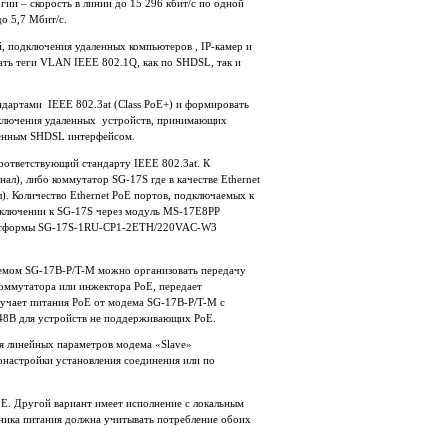
и – скорость в линии до 15 296 кбит/c по одной
до 5,7 Мбит/c.
 подключения удаленных компьютеров , IP-камер и
ать теги VLAN IEEE 802.1Q, как по SHDSL, так и
ндартами IEEE 802.3at (Class PoE+) и формировать
ключения удаленных устройств, принимающих
оенным SHDSL интерфейсом.
оответствующий стандарту IEEE 802.3at. К
ал), либо коммутатор SG-17S где в качестве Ethernet
). Количество Ethernet PoE портов, подключаемых к
дключении к SG-17S через модуль MS-17E8PP
 платформы SG-17S-1RU-CP1-2ETH/220VAC-W3
емом SG-17B-P/T-M можно организовать передачу
коммутатора или инжектора PoE, передает
лучает питания PoE от модема SG-17B-P/T-M с
48В для устройств не поддерживающих PoE.
я линейных параметров модема «Slave»
онастройки установления соединения или по
E. Другой вариант имеет исполнение с локальным
ника питания должна учитывать потребление обоих