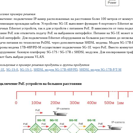
исание примера решения
начение: подключение IP-камер расположенных на расстоянии более 100 метров от коммут
имизация прокладки кабеля. Устройство SG‐1E выполняет функцию 4‐портового Ethernet к
чных Ethernet устройств, так и для устройств c питанием PoE. В зависимости от типа по
ание PoE или отключить подачу PoE на выбранном интерфейсе. Питание на SG‐1E может по
ой интерфейс. Для подключения Ethernet оборудования на большом расстоянии до несколь
дачи питания по технологии PoDSL через дополнительные SHDSL модемы. Модем SG‐17B-P
ороны модема 17B-48P/PD‐M осуществляет подключение SG‐1E через PoE. Вместо коммутат
орудование: базовую платформу SG‐17S / SG-17R с SHDSL модулем. Для изолирования тр
жет быть выбран режим VLAN.
пользуемые в примере решения продукты и группы продуктов
-1E
,
SG-1S-0
,
SG-1S-1
,
SHDSL модем SG-17B-48P/PD
,
SHDSL модем SG-17B-P/T-M
дключение PoE-устройств на большом расстоянии