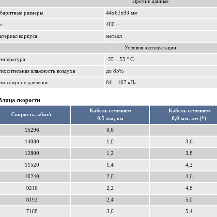
Прочие данные
абаритные размеры
44x63x93 мм
ес
400 г
териал корпуса
металл
Условия эксплуатации
емпература
-35 .. 55 ° С
носительная влажность воздуха
до 85%
тмосферное давление
84 .. 107 кПа
блица скорости
Кабель сечением
Кабель сечением
Скорость, кбит/с
0,5 мм, км
0,9 мм, км (*)
15296
0,6
14080
1,0
3,6
12800
1,2
3,8
11520
1,4
4,2
10240
2,0
4,6
9216
2,2
4,8
8192
2,4
5,0
7168
3,0
5,4