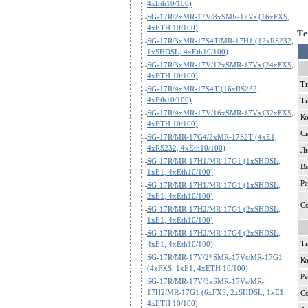
4xEth10/100)
SG-17R/2xMR-17V/8xSMR-17Vs (16xFXS,
4xETH 10/100)
Те
SG-17R/3xMR-17S4T/MR-17H1 (12xRS232,
1xSHDSL, 4xEth10/100)
SG-17R/3xMR-17V/12xSMR-17Vs (24xFXS,
4xETH 10/100)
Т
SG-17R/4xMR-17S4T (16xRS232,
4xEth10/100)
Т
SG-17R/4xMR-17V/16xSMR-17Vs (32xFXS,
Ко
4xETH 10/100)
Ск
SG-17R/MR-17G4/2xMR-17S2T (4xE1,
4xRS232, 4xEth10/100)
Л
SG-17R/MR-17H1/MR-17G1 (1xSHDSL,
Ви
1xE1, 4xEth10/100)
Р
SG-17R/MR-17H1/MR-17G1 (1xSHDSL,
2xE1, 4xEth10/100)
С
SG-17R/MR-17H2/MR-17G1 (2xSHDSL,
1xE1, 4xEth10/100)
SG-17R/MR-17H2/MR-17G4 (2xSHDSL,
Т
4xE1, 4xEth10/100)
SG-17R/MR-17V/2*SMR-17Vs/MR-17G1
Ко
(4xFXS, 1xE1, 4xETH 10/100)
Р
SG-17R/MR-17V/3xSMR-17Vs/MR-
17H2/MR-17G1 (6xFXS, 2xSHDSL, 1xE1,
С
4xETH 10/100)