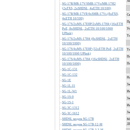
А
SG-17R/MR-17V/SMR-17Vs/MR-17H2
(2xFXS, 2xSHDSL, 4xETH 10/100)
SG-17R/MR-17V8/4xSMR-17Vs (8xFXS,
Ск
4xETH 10/100)
П
SG-17S/2xMS-17E8P/2xMS-17H4 (16xETH
PoE, 8xSHDSL, 2xETH 10/100/1000
Уп
UPlink)
Ти
SG-17S/2xMS-17H4 (8xSHDSL, 2xETH
10/100/1000)
SG-17S/4xMS-17E8P (32xETH PoE, 2xETH
Т
10/100/1000 UPlink)
П
SG-17S/4xMS-17H4 (16xSHDSL, 2xETH
П
10/100/1000)
SG-1C-131
SG-1C-132
Н
SG-1E
З
SG-1L-I1
SG-1L-W1
Ин
SG-1S-0
Зн
SG-1S-1
Ин
SG-3C-1312
Зн
SG-3C-1612
SHDSL модем SG-17B
М
Д
SHDSL модем SG-17B-12-M
SHDSL модем SG-17B-3.3-M