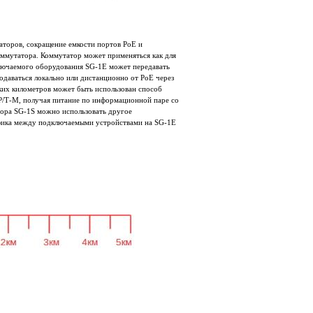
аторов, сокращение емкости портов PoE и
оммутатора. Коммутатор может применяться как для
дключаемого оборудования SG‐1E может передавать
даваться локально или дистанционно от PoE через
ких километров может быть использован способ
/T‐M, получая питание по информационной паре со
ора SG‐1S можно использовать другое
афика между подключаемыми устройствами на SG‐1E