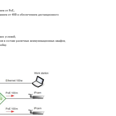
ием от PoE;
анием от 48В и обеспечением дистанционного
ких условий;
ния в составе различных коммуникационных шкафов;
рейку.