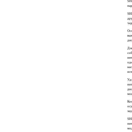
SH
пар
SH
дру
чер
Осо
вы
ди
Дл
соб
инт
од
на
исп
Уд
пит
дис
мо
Ко
осу
зад
SH
пи
мод