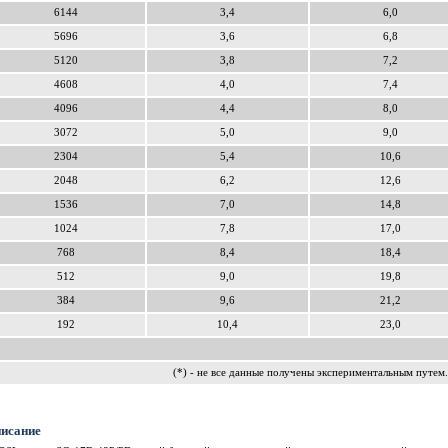
6144
3,4
6,0
5696
3,6
6,8
5120
3,8
7,2
4608
4,0
7,4
4096
4,4
8,0
3072
5,0
9,0
2304
5,4
10,6
2048
6,2
12,6
1536
7,0
14,8
1024
7,8
17,0
768
8,4
18,4
512
9,0
19,8
384
9,6
21,2
192
10,4
23,0
(*) - не все данные получены экспериментальным путем.
исание