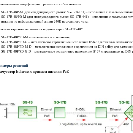
полнительные модификации с разным способом питания:
SG-17B-48P-M (для международного рынка: SG-17B-151) - исполнение с локальным питан
SG-17B-48/PD-M (для международного рынка: SG-17B-441) - исполнение с локальным пит
питания по информационной линии 240В постоянного тока;
зличные варианты исполнения модемов серии SG-17B-48*:
SG-17B-48P/PD-M – металлическое исполнение;
SG-17B-48P/PD-G – металлическое герметичное исполнение IP-67 для тяжелых климатичес
SG-17B-48P/PD-M-D – металлическое исполнение c креплением на DIN рейку для размеще
SG-17B-48P/PD-G-D – металлическое герметичное исполнение IP-67 с креплением на DIN 
имеры решений
ммутатор Ethernet с приемом питания PoE