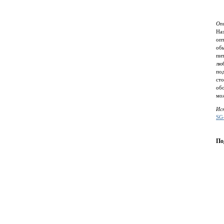
Оп
Наз
опт
обы
пит
люб
по
ст
об
мо
Ис
SG
По