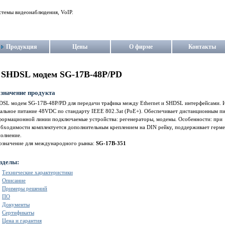
стемы видеонаблюдения, VoIP.
Продукция
Цены
О фирме
Контакты
SHDSL модем SG-17B-48P/PD
значение продукта
DSL модем SG-17B-48P/PD для передачи трафика между Ethernet и SHDSL интерфейсами. 
кальное питание 48VDC по стандарту IEEE 802.3at (PoE+). Обеспечивает дистанционным п
формационной линии подключаемые устройства: регенераторы, модемы. Особенности: при
обходимости комплектуется дополнительным креплением на DIN рейку, поддерживает герм
полнение.
означение для международного рынка:
SG-17B-351
зделы:
Технические характеристики
Описание
Примеры решений
ПО
Документы
Сертификаты
Цена и гарантия