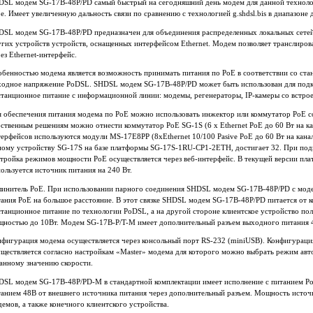
DSL модем SG-17B-48P/PD cамый быстрый на сегодняшний день модем для данной технологи
е. Имеет увеличенную дальность связи по сравнению с технологией g.shdsl.bis в диапазоне 
DSL модем SG-17B-48P/PD предназначен для объединения распределенных локальных сетей,
гих устройств устройств, оснащенных интерфейсом Ethernet. Модем позволяет транслиров
ез Ethernet-интерфейс.
бенностью модема является возможность принимать питания по PoE в соответствии со ста
ходное напряжение PoDSL. SHDSL модем SG-17B-48P/PD может быть использован для под
станционное питание с информационной линии: модемы, регенераторы, IP-камеры со встр
я обеспечения питания модема по PoE можно использовать инжектор или коммутатор PoE с
ственным решениям можно отнести коммутатор PoE SG-1S (6 x Ethernet PoE до 60 Вт на кан
ерфейсов используются модули MS-17E8PP (8xEthernet 10/100 Pasive PoE до 60 Вт на канал
ному устройству SG-17S на базе платформы SG-17S-1RU-CP1-2ETH, достигает 32. При по
стройка режимов мощности PoE осуществляется через веб-интерфейс. В текущей версии
ользуется источник питания на 240 Вт.
линитель PoE. При использовании парного соединения SHDSL модем SG-17B-48P/PD с мод
ания PoE на большое расстояние. В этот связке SHDSL модем SG-17B-48P/PD питается от 
танционное питание по технологии PoDSL, а на другой стороне клиентское устройство по
щностью до 10Вт. Модем SG-17B-P/T-M имеет
дополнительный
разъем выходного питания 
нфигурация модема осуществляется через консольный порт RS-232 (miniUSB). Конфигураци
ществляется согласно настройкам «Master» модема для которого можно выбрать режим авт
анному значению скорости.
DSL модем SG-17B-48P/PD-M в стандартной комплектации имеет исполнение с питанием Po
танием 48В от внешнего источника питания через дополнительный разъем. Мощность источ
емов, а также конечного клиентского устройства.