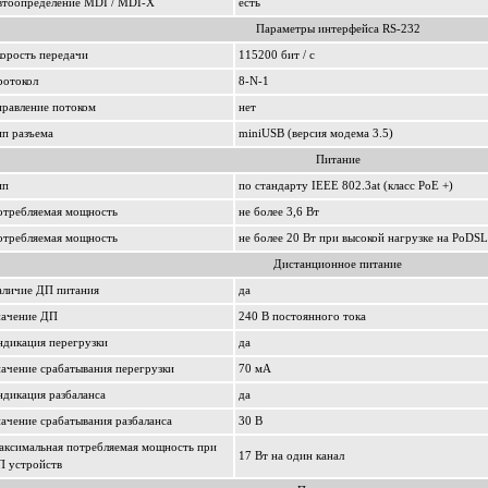
втоопределение MDI / MDI-X
есть
Параметры интерфейса RS-232
орость передачи
115200 бит / с
ротокол
8-N-1
равление потоком
нет
п разъема
miniUSB (версия модема 3.5)
Питание
ип
по стандарту IEEE 802.3at (класс PoE +)
отребляемая мощность
не более 3,6 Вт
отребляемая мощность
не более 20 Вт при высокой нагрузке на PoDSL
Дистанционное питание
аличие ДП питания
да
начение ДП
240 В постоянного тока
дикация перегрузки
да
ачение срабатывания перегрузки
70 мА
дикация разбаланса
да
ачение срабатывания разбаланса
30 В
аксимальная потребляемая мощность при
17 Вт на один канал
П устройств