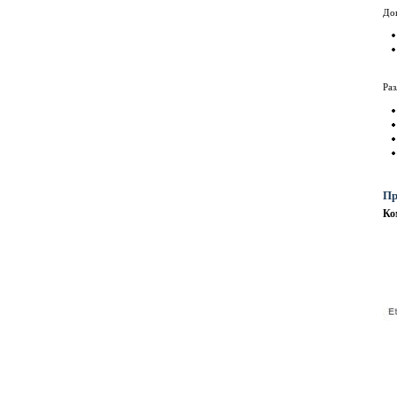
До
Ра
Пр
Ко