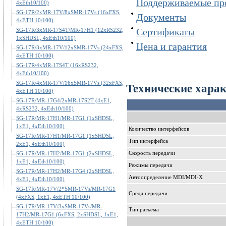
Поддерживаемые пр
4xEth10/100)
SG-17R/2xMR-17V/8xSMR-17Vs (16xFXS,
Документы
4xETH 10/100)
Сертификаты
SG-17R/3xMR-17S4T/MR-17H1 (12xRS232,
1xSHDSL, 4xEth10/100)
Цена и гарантия
SG-17R/3xMR-17V/12xSMR-17Vs (24xFXS,
4xETH 10/100)
SG-17R/4xMR-17S4T (16xRS232,
4xEth10/100)
SG-17R/4xMR-17V/16xSMR-17Vs (32xFXS,
Технические хара
4xETH 10/100)
SG-17R/MR-17G4/2xMR-17S2T (4xE1,
4xRS232, 4xEth10/100)
SG-17R/MR-17H1/MR-17G1 (1xSHDSL,
1xE1, 4xEth10/100)
Количество интерфейсов
SG-17R/MR-17H1/MR-17G1 (1xSHDSL,
Тип интерфейса
2xE1, 4xEth10/100)
Скорость передачи
SG-17R/MR-17H2/MR-17G1 (2xSHDSL,
1xE1, 4xEth10/100)
Режимы передачи
SG-17R/MR-17H2/MR-17G4 (2xSHDSL,
Автоопределение MDI/MDI-X
4xE1, 4xEth10/100)
SG-17R/MR-17V/2*SMR-17Vs/MR-17G1
Среда передачи
(4xFXS, 1xE1, 4xETH 10/100)
SG-17R/MR-17V/3xSMR-17Vs/MR-
Тип разъёма
17H2/MR-17G1 (6xFXS, 2xSHDSL, 1xE1,
4xETH 10/100)