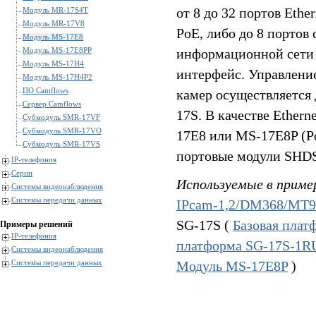
от 8 до 32 портов Ether
Модуль MR-17S4T
Модуль MR-17V8
PoE, либо до 8 портов
Модуль MS-17E8
Модуль MS-17E8PP
информационной сети 
Модуль MS-17H4
интерфейс. Управлени
Модуль MS-17H4P2
ПО Camflows
камер осуществляется 
Сервер Camflows
17S. В качестве Ether
Субмодуль SMR-17VF
Субмодуль SMR-17VO
17E8 или MS-17E8P (P
Субмодуль SMR-17VS
портовые модули SHDS
IP-телефония
Серии
Используемые в приме
Системы видеонаблюдения
Системы передачи данных
IPcam-1,2/DM368/MT
SG-17S (
Базовая пла
Примеры решений
IP-телефония
платформа SG-17S-1
Системы видеонаблюдения
Модуль MS-17E8P
)
Системы передачи данных