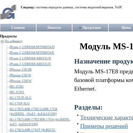
Сигранд:
системы передачи данных, системы видеонаблюдения, VoIP.
Главная
Новости
Продукция
Цены
Продукты
По алфавиту
Модуль MS-
IPcam-1,2/DM368/MT9M034/D
IPcam-1,2/DM368/MT9M034/E
IPcam-3,1/DM368/AR0331/D
Назначение проду
IPcam-3,1/DM368/AR0331/E
IPhouse-15E/IR
Модуль MS-17E8 предна
IPhouse-15E/W
базовой платформы ко
IPhouse-15H/W
MC-1CH1
Ethernet.
MC-1CW1
SG-17E2P-SLG
SG-17EP-SLG
Разделы:
SG-17R/2xMR-17H2/2xMR-17G8
(4xSHDSL, 16xE1, 4xEth10/100)
Технические характ
SG-17R/2xMR-17H2/MR-17G4 (4xSHDSL,
4xE1, 4xEth10/100)
Примеры решений
SG-17R/2xMR-17S4T (8xRS232,