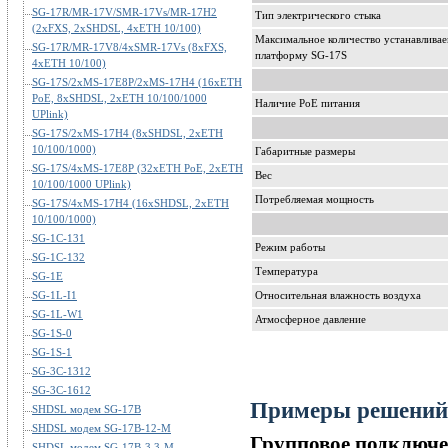
SG-17R/MR-17V/SMR-17Vs/MR-17H2
Тип электрического стыка
(2xFXS, 2xSHDSL, 4xETH 10/100)
Максимальное количество устанавлива
SG-17R/MR-17V8/4xSMR-17Vs (8xFXS,
платформу SG-17S
4xETH 10/100)
SG-17S/2xMS-17E8P/2xMS-17H4 (16xETH
PoE, 8xSHDSL, 2xETH 10/100/1000
Наличие PoE питания
UPlink)
SG-17S/2xMS-17H4 (8xSHDSL, 2xETH
10/100/1000)
Габаритные размеры
SG-17S/4xMS-17E8P (32xETH PoE, 2xETH
Вес
10/100/1000 UPlink)
Потребляемая мощность
SG-17S/4xMS-17H4 (16xSHDSL, 2xETH
10/100/1000)
SG-1C-131
Режим работы
SG-1C-132
Температура
SG-1E
SG-1L-I1
Относительная влажность воздуха
SG-1L-W1
Атмосферное давление
SG-1S-0
SG-1S-1
SG-3C-1312
SG-3C-1612
Примеры решений
SHDSL модем SG-17B
SHDSL модем SG-17B-12-M
Групповое подключен
SHDSL модем SG-17B-3.3-M