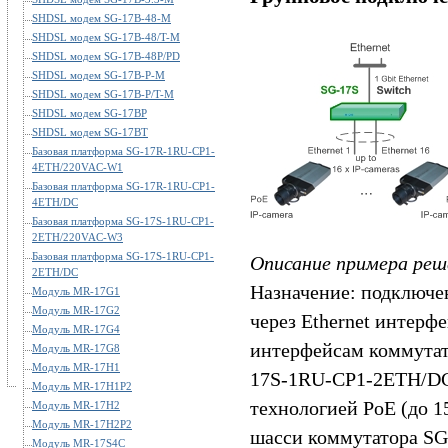
SHDSL модем SG-17B-48-M
SHDSL модем SG-17B-48/T-M
SHDSL модем SG-17B-48P/PD
SHDSL модем SG-17B-P-M
SHDSL модем SG-17B-P/T-M
SHDSL модем SG-17BP
SHDSL модем SG-17BT
Базовая платформа SG-17R-1RU-CP1-
4ETH/220VAC-W1
Базовая платформа SG-17R-1RU-CP1-
4ETH/DC
Базовая платформа SG-17S-1RU-CP1-
2ETH/220VAC-W3
Базовая платформа SG-17S-1RU-CP1-
Описание примера реш
2ETH/DC
Назначение: подключе
Модуль MR-17G1
Модуль MR-17G2
через Ethernet интерф
Модуль MR-17G4
интерфейсам коммутат
Модуль MR-17G8
Модуль MR-17H1
17S-1RU-CP1-2ETH/DC м
Модуль MR-17H1P2
технологией PoE (до 15
Модуль MR-17H2
Модуль MR-17H2P2
шасси коммутатора S
Модуль MR-17S4C