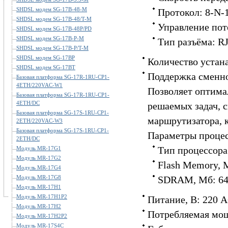
SHDSL модем SG-17B-48-M
Протокол: 8-N-
SHDSL модем SG-17B-48/T-M
Управление пот
SHDSL модем SG-17B-48P/PD
SHDSL модем SG-17B-P-M
Тип разъёма: R
SHDSL модем SG-17B-P/T-M
SHDSL модем SG-17BP
Количество устан
SHDSL модем SG-17BT
Поддержка сменно
Базовая платформа SG-17R-1RU-CP1-
4ETH/220VAC-W1
Позволяет оптима
Базовая платформа SG-17R-1RU-CP1-
4ETH/DC
решаемых задач, 
Базовая платформа SG-17S-1RU-CP1-
маршрутизатора, к
2ETH/220VAC-W3
Базовая платформа SG-17S-1RU-CP1-
Параметры процес
2ETH/DC
Тип процессор
Модуль MR-17G1
Модуль MR-17G2
Flash Memory, 
Модуль MR-17G4
Модуль MR-17G8
SDRAM, Мб: 6
Модуль MR-17H1
Модуль MR-17H1P2
Питание, В: 220 
Модуль MR-17H2
Потребляемая мощ
Модуль MR-17H2P2
Модуль MR-17S4C