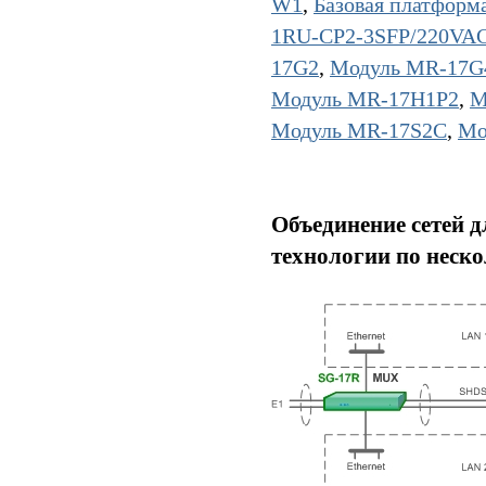
W1
,
Базовая платфор
1RU-CP2-3SFP/220VA
17G2
,
Модуль MR-17G
Модуль MR-17H1P2
,
М
Модуль MR-17S2C
,
Мо
Объединение сетей д
технологии по неск