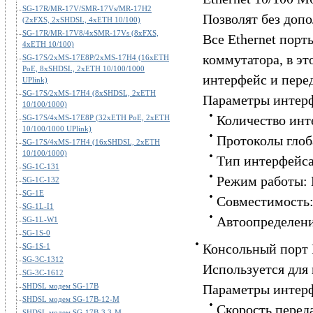
SG-17R/MR-17V/SMR-17Vs/MR-17H2
Позволят без доп
(2xFXS, 2xSHDSL, 4xETH 10/100)
SG-17R/MR-17V8/4xSMR-17Vs (8xFXS,
Все Ethernet пор
4xETH 10/100)
коммутатора, в эт
SG-17S/2xMS-17E8P/2xMS-17H4 (16xETH
PoE, 8xSHDSL, 2xETH 10/100/1000
интерфейс и пере
UPlink)
SG-17S/2xMS-17H4 (8xSHDSL, 2xETH
Параметры интерф
10/100/1000)
Количество ин
SG-17S/4xMS-17E8P (32xETH PoE, 2xETH
10/100/1000 UPlink)
Протоколы глоб
SG-17S/4xMS-17H4 (16xSHDSL, 2xETH
10/100/1000)
Тип интерфейса
SG-1C-131
Режим работы: 
SG-1C-132
SG-1E
Совместимость:
SG-1L-I1
Автоопределен
SG-1L-W1
SG-1S-0
Консольный порт 
SG-1S-1
SG-3C-1312
Используется для
SG-3C-1612
SHDSL модем SG-17B
Параметры интерф
SHDSL модем SG-17B-12-M
Скорость переда
SHDSL модем SG-17B-3.3-M