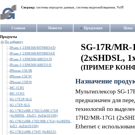
Сигранд:
системы передачи данных, системы видеонаблюдения, VoIP.
Главная
Новости
Продукция
Цены
Продукты
По алфавиту
SG-17R/MR-
IPcam-1,2/DM368/MT9M034/D
IPcam-1,2/DM368/MT9M034/E
(2xSHDSL, 1x
IPcam-3,1/DM368/AR0331/D
IPcam-3,1/DM368/AR0331/E
(ПРИМЕР КОН
IPhouse-15E/IR
IPhouse-15E/W
Назначение проду
IPhouse-15H/W
MC-1CH1
Мультиплексор SG-17
MC-1CW1
предназначен для пер
SG-17E2P-SLG
SG-17EP-SLG
технологий по выделе
SG-17R/2xMR-17H2/2xMR-17G8
(4xSHDSL, 16xE1, 4xEth10/100)
17H2/MR-17G1 (2xSHDSL
SG-17R/2xMR-17H2/MR-17G4 (4xSHDSL,
Ethernet с использован
4xE1, 4xEth10/100)
SG-17R/2xMR-17S4T (8xRS232,