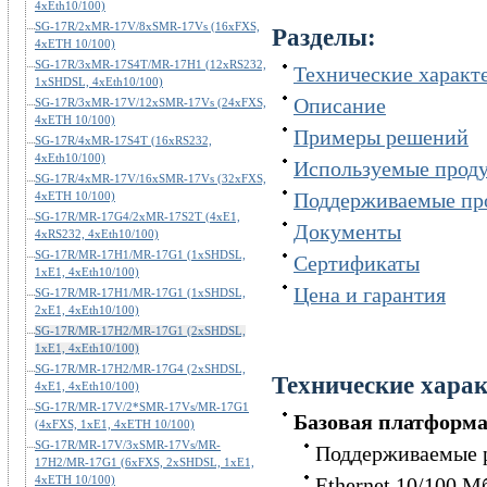
4xEth10/100)
SG-17R/2xMR-17V/8xSMR-17Vs (16xFXS,
Разделы:
4xETH 10/100)
SG-17R/3xMR-17S4T/MR-17H1 (12xRS232,
Технические характ
1xSHDSL, 4xEth10/100)
Описание
SG-17R/3xMR-17V/12xSMR-17Vs (24xFXS,
4xETH 10/100)
Примеры решений
SG-17R/4xMR-17S4T (16xRS232,
4xEth10/100)
Используемые проду
SG-17R/4xMR-17V/16xSMR-17Vs (32xFXS,
Поддерживаемые пр
4xETH 10/100)
SG-17R/MR-17G4/2xMR-17S2T (4xE1,
Документы
4xRS232, 4xEth10/100)
SG-17R/MR-17H1/MR-17G1 (1xSHDSL,
Сертификаты
1xE1, 4xEth10/100)
Цена и гарантия
SG-17R/MR-17H1/MR-17G1 (1xSHDSL,
2xE1, 4xEth10/100)
SG-17R/MR-17H2/MR-17G1 (2xSHDSL,
1xE1, 4xEth10/100)
SG-17R/MR-17H2/MR-17G4 (2xSHDSL,
Технические хара
4xE1, 4xEth10/100)
SG-17R/MR-17V/2*SMR-17Vs/MR-17G1
Базовая платформ
(4xFXS, 1xE1, 4xETH 10/100)
SG-17R/MR-17V/3xSMR-17Vs/MR-
Поддерживаемые 
17H2/MR-17G1 (6xFXS, 2xSHDSL, 1xE1,
4xETH 10/100)
Ethernet 10/100 М