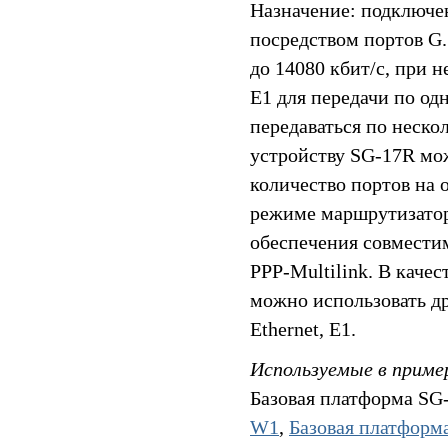
Назначение: подключен
посредством портов G.7
до 14080 кбит/c, при 
E1 для передачи по од
передаваться по неско
устройству SG-17R мо
количество портов на 
режиме маршрутизатор
обеспечения совмести
PPP-Multilink. В каче
можно использовать др
Ethernet, E1.
Используемые в приме
Базовая платформа SG
W1
,
Базовая платфор