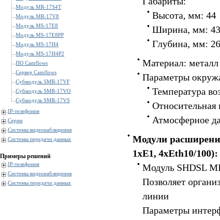
Габариты:
Модуль MR-17S4T
Высота, мм: 44
Модуль MR-17V8
Модуль MS-17E8
Ширина, мм: 4
Модуль MS-17E8PP
Глубина, мм: 2
Модуль MS-17H4
Модуль MS-17H4P2
Материал: металл
ПО Camflows
Сервер Camflows
Параметры окруж
Субмодуль SMR-17VF
Температура воз
Субмодуль SMR-17VO
Субмодуль SMR-17VS
Относительная 
IP-телефония
Атмосферное дав
Серии
Системы видеонаблюдения
Модули расширени
Системы передачи данных
1xE1, 4xEth10/100):
Примеры решений
IP-телефония
Модуль SHDSL M
Системы видеонаблюдения
Позволяет органи
Системы передачи данных
линии
Параметры интер