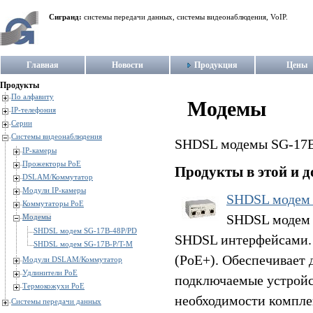
Сигранд:
системы передачи данных, системы видеонаблюдения, VoIP.
Главная
Новости
Продукция
Цены
Продукты
По алфавиту
Модемы
IP-телефония
Серии
Системы видеонаблюдения
SHDSL модемы SG-17B 
IP-камеры
Прожекторы PoE
Продукты в этой и д
DSLAM/Коммутатор
Модули IP-камеры
SHDSL модем
Коммутаторы PoE
SHDSL модем 
Модемы
SHDSL модем SG-17B-48P/PD
SHDSL интерфейсами. 
SHDSL модем SG-17B-P/T-M
(PoE+). Обеспечивает
Модули DSLAM/Коммутатор
Удлинители PoE
подключаемые устройс
Термокожухи PoE
необходимости компле
Системы передачи данных