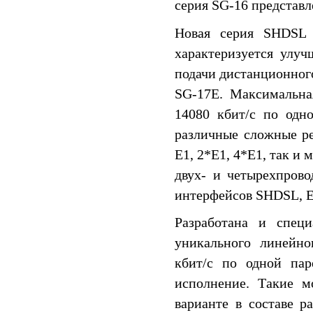
серия SG-16 представ
Новая серия SHDSL 
характеризуется улу
подачи дистанционного
SG-17E. Максимальна
14080 кбит/c по одн
различные сложные р
E1, 2*E1, 4*E1, так и
двух- и четырехпрово
интерфейсов SHDSL, E1
Разработана и спец
уникального линейно
кбит/c по одной пар
исполнение. Такие м
варианте в составе 