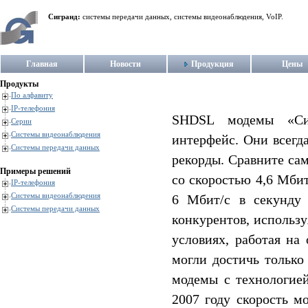
Сигранд:
системы передачи данных, системы видеонаблюдения, VoIP.
Главная
Новости
Продукция
Цены
Продукты
По алфавиту
IP-телефония
SHDSL модемы «Сиг
Серии
Системы видеонаблюдения
интерфейс. Они всегд
Системы передачи данных
рекорды. Сравните са
Примеры решений
со скоростью 4,6 Мбит
IP-телефония
Системы видеонаблюдения
6 Мбит/c в секунд
Системы передачи данных
конкурентов, использу
условиях, работая на
могли достичь только
модемы с технологией
2007 году скорость м