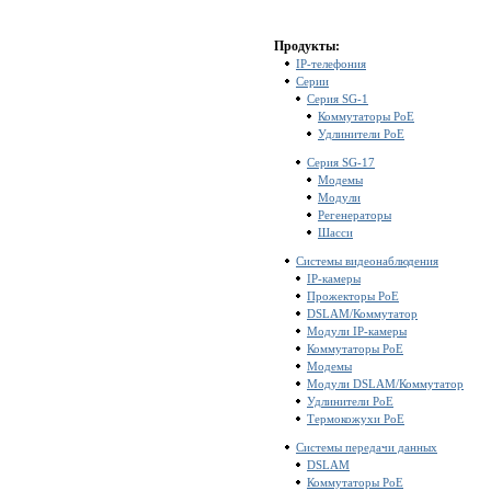
Продукты:
IP-телефония
Серии
Серия SG-1
Коммутаторы PoE
Удлинители PoE
Серия SG-17
Модемы
Модули
Регенераторы
Шасси
Системы видеонаблюдения
IP-камеры
Прожекторы PoE
DSLAM/Коммутатор
Модули IP-камеры
Коммутаторы PoE
Модемы
Модули DSLAM/Коммутатор
Удлинители PoE
Термокожухи PoE
Системы передачи данных
DSLAM
Коммутаторы PoE