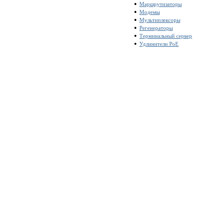
Маршрутизаторы
Модемы
Мультиплексоры
Регенераторы
Терминальный сервер
Удлинители PoE