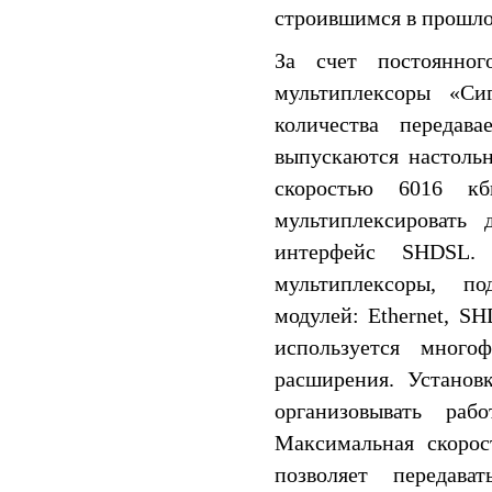
строившимся в прошло
За счет постоянно
мультиплексоры «Си
количества передав
выпускаются настоль
скоростью 6016 кб
мультиплексировать 
интерфейс SHDSL.
мультиплексоры, п
модулей: Ethernet, S
используется много
расширения. Установ
организовывать раб
Максимальная скорос
позволяет переда