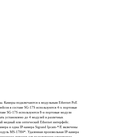
сы. Камеры подключаются к модульным Ethernet PoE
йсов в составе SG-17S используются 4-х портовые
таве SG-17S используются 8-и портовые модули
ть установлено до 4 модулей в различных
й медный или оптический Ethernet интерфейс.
мера и одна IP-камера Sigrand Ipcam-*/E включены
модуль MS-17H4*. Удаленная произвольная IP-камера
ционного питания для подключения клиентского