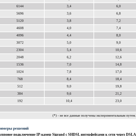
6144
3,4
6,0
5696
3,6
6,8
5120
3,8
7,2
4608
4,0
7,4
4096
4,4
8,0
3072
5,0
9,0
2304
5,4
10,6
2048
6,2
12,6
1536
7,0
14,8
1024
7,8
17,0
768
8,4
18,4
512
9,0
19,8
384
9,6
21,2
192
10,4
23,0
(*) - не все данные получены экспериментальным путем.
имеры решений
упповое подключение IP-камер Sigrand c SHDSL интерфейсами к сети через DSL