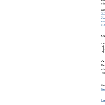
об
Ис
SH
3,
пл
MS
Об
Оп
Наз
об
мно
Ис
Ба
По