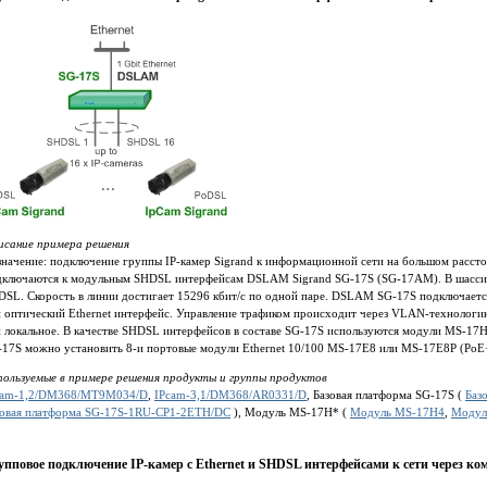
исание примера решения
значение: подключение группы IP-камер Sigrand к информационной сети на большом расст
дключаются к модульным SHDSL интерфейсам DSLAM Sigrand SG-17S (SG-17AM). В шасси 
DSL. Скорость в линии достигает 15296 кбит/c по одной паре. DSLAM SG-17S подключает
и оптический Ethernet интерфейс. Управление трафиком происходит через VLAN-технолог
и локальное. В качестве SHDSL интерфейсов в составе SG-17S используются модули MS-17
-17S можно установить 8-и портовые модули Ethernet 10/100 MS-17E8 или MS-17E8P (PoE+
пользуемые в примере решения продукты и группы продуктов
cam-1,2/DM368/MT9M034/D
,
IPcam-3,1/DM368/AR0331/D
, Базовая платформа SG-17S (
Баз
зовая платформа SG-17S-1RU-CP1-2ETH/DC
), Модуль MS-17H* (
Модуль MS-17H4
,
Модул
упповое подключение IP-камер с Ethernet и SHDSL интерфейсами к сети через ко