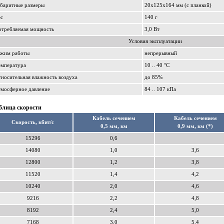
абаритные размеры
20x125x164 мм (с планкой)
ес
140 г
отребляемая мощность
3,0 Вт
Условия эксплуатации
ежим работы
непрерывный
емпература
10 .. 40 °С
носительная влажность воздуха
до 85%
тмосферное давление
84 .. 107 кПа
блица скорости
Кабель сечением
Кабель сечением
Скорость, кбит/с
0,5 мм, км
0,9 мм, км (*)
15296
0,6
14080
1,0
3,6
12800
1,2
3,8
11520
1,4
4,2
10240
2,0
4,6
9216
2,2
4,8
8192
2,4
5,0
7168
3,0
5,4