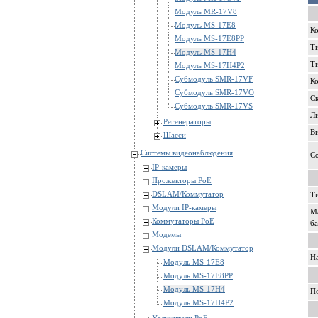
Модуль MR-17V8
Модуль MS-17E8
Ко
Модуль MS-17E8PP
Т
Модуль MS-17H4
Т
Модуль MS-17H4P2
Субмодуль SMR-17VF
Ко
Субмодуль SMR-17VO
Ск
Субмодуль SMR-17VS
Л
Регенераторы
Ви
Шасси
Системы видеонаблюдения
С
IP-камеры
Прожекторы PoE
DSLAM/Коммутатор
Ти
Модули IP-камеры
Ма
Коммутаторы PoE
б
Модемы
Модули DSLAM/Коммутатор
Н
Модуль MS-17E8
Модуль MS-17E8PP
Модуль MS-17H4
П
Модуль MS-17H4P2