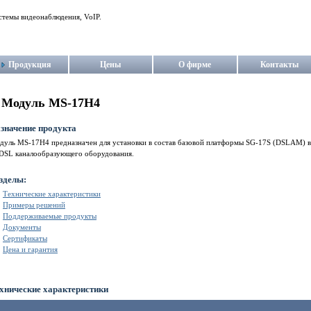
стемы видеонаблюдения, VoIP.
Продукция
Цены
О фирме
Контакты
Модуль MS-17H4
значение продукта
дуль MS-17H4 предназначен для установки в состав базовой платформы SG-17S (DSLAM) в
DSL каналообразующего оборудования.
зделы:
Технические характеристики
Примеры решений
Поддерживаемые продукты
Документы
Сертификаты
Цена и гарантия
хнические характеристики