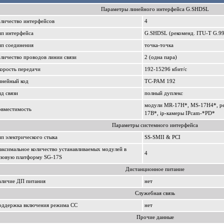
Параметры линейного интерфейса G.SHDSL
личество интерфейсов
4
ип интерфейса
G.SHDSL (рекоменд. ITU-T G.991
ип соединения
точка-точка
личество проводов линии связи
2 (одна пара)
орость передачи
192-15296 кбит/c
инейный код
ТС-РАМ 192
д связи
полный дуплекс
модули MR-17H*, MS-17H4*, ре
овместимость
17B*, ip-камеры IPcam-*PD*
Параметры системного интерфейса
п электрического стыка
SS-SMII & PCI
ксимальное количество устанавливаемых модулей в
4
азовую платформу SG-17S
Дистанционное питание
аличие ДП питания
нет
Служебная связь
оддержка включения режима СС
нет
Прочие данные