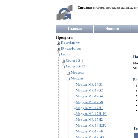
Сигранд:
системы передачи данных, си
Главная
Новости
Продукты
По алфавиту
IP-телефония
Серии
На
Серия SG-1
Мо
Серия SG-17
SH
Модемы
Модули
Ра
Модуль MR-17G1
Модуль MR-17G2
Модуль MR-17G4
Модуль MR-17G8
Модуль MR-17H1
Модуль MR-17H1P2
Модуль MR-17H2
Модуль MR-17H2P2
Те
Модуль MR-17S4C
Модуль MR-17S4T