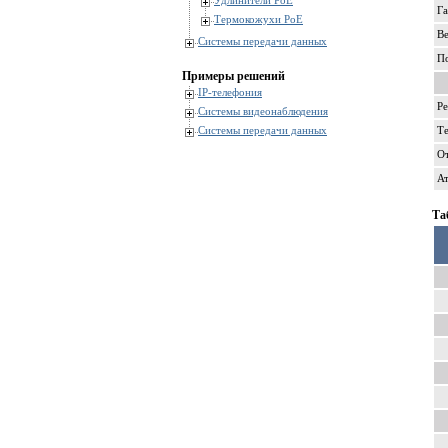
Удлинители PoE
Г
Термокожухи PoE
В
Системы передачи данных
П
Примеры решений
IP-телефония
Р
Системы видеонаблюдения
Системы передачи данных
Т
От
А
Та