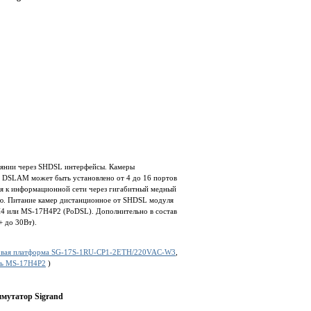
оянии через SHDSL интерфейсы. Камеры
DSLAM может быть установлено от 4 до 16 портов
ся к информационной сети через гигабитный медный
ию. Питание камер дистанционное от SHDSL модуля
H4 или MS-17H4P2 (PoDSL). Дополнительно в состав
 до 30Вт).
овая платформа SG-17S-1RU-CP1-2ETH/220VAC-W3
,
ь MS-17H4P2
)
ммутатор Sigrand