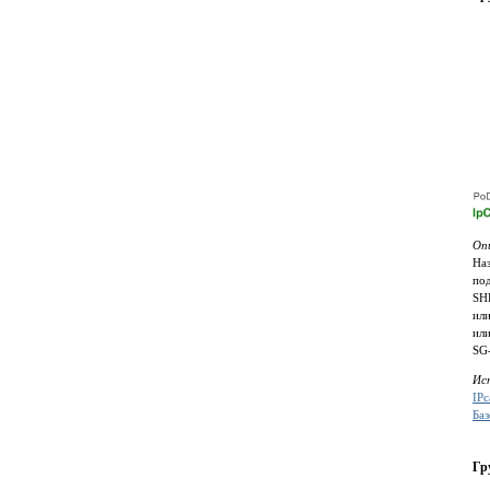
Оп
На
по
SH
ил
ил
SG
Ис
IP
Ба
Гр