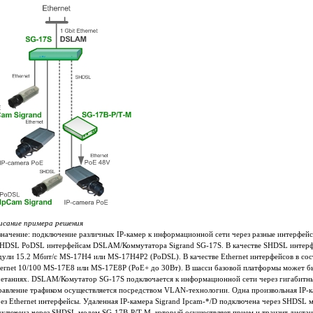
исание примера решения
значение: подключение различных IP-камер к информационной сети через разные интерфей
SHDSL PoDSL интерфейсам DSLAM/Коммутатора Sigrand SG-17S. В качестве SHDSL интерфе
ули 15.2 Мбит/c MS-17H4 или MS-17H4P2 (PoDSL). В качестве Ethernet интерфейсов в сос
ernet 10/100 MS-17E8 или MS-17E8P (PoE+ до 30Вт). В шасси базовой платформы может бы
четаниях. DSLAM/Комутатор SG-17S подключается к информационной сети через гигабитны
авление трафиком осуществляется посредством VLAN-технологии. Одна произвольная IP-ка
ез Ethernet интерфейсы. Удаленная IP-камера Sigrand Ipcam-*/D подключена через SHDSL 
дключена через SHDSL модем SG-17B-P/T-M, который осуществляет прием и транзит дистан