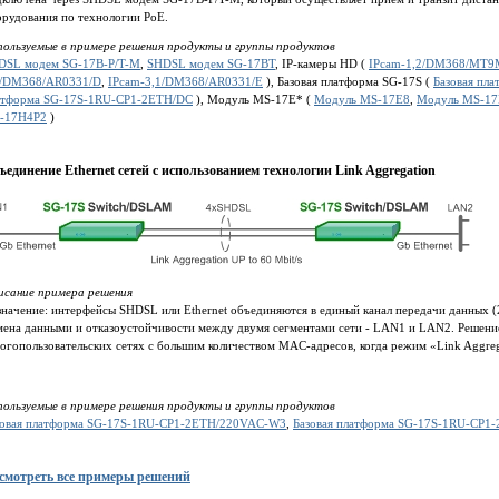
орудования по технологии PoE.
пользуемые в примере решения продукты и группы продуктов
DSL модем SG-17B-P/T-M
,
SHDSL модем SG-17BT
, IP-камеры HD (
IPcam-1,2/DM368/MT9
1/DM368/AR0331/D
,
IPcam-3,1/DM368/AR0331/E
), Базовая платформа SG-17S (
Базовая пл
атформа SG-17S-1RU-CP1-2ETH/DC
), Модуль MS-17E* (
Модуль MS-17E8
,
Модуль MS-17
-17H4P2
)
ъединение Ethernet сетей с использованием технологии Link Aggregation
исание примера решения
начение: интерфейсы SHDSL или Ethernet объединяются в единый канал передачи данных (2
мена данными и отказоустойчивости между двумя сегментами сети - LAN1 и LAN2. Решение
гопользовательских сетях с большим количеством MAC-адресов, когда режим «Link Aggreg
пользуемые в примере решения продукты и группы продуктов
зовая платформа SG-17S-1RU-CP1-2ETH/220VAC-W3
,
Базовая платформа SG-17S-1RU-CP1
смотреть все примеры решений