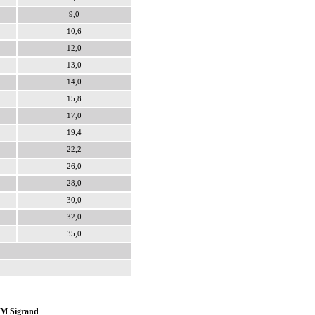
9,0
10,6
12,0
13,0
14,0
15,8
17,0
19,4
22,2
26,0
28,0
30,0
32,0
35,0
AM Sigrand