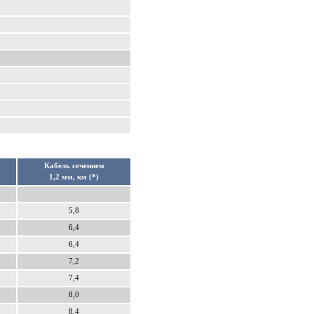
Кабель сечением
1,2 мм, км (*)
5,8
6,4
6,4
7,2
7,4
8,0
8,4