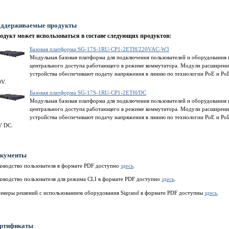
ддерживаемые продукты
одукт может использоваться в составе следующих продуктов:
Базовая платформа SG-17S-1RU-CP1-2ETH/220VAC-W3
Модульная базовая платформа для подключения пользователей и оборудования п
центрального доступа работающего в режиме коммутатора. Модули расширения
устройства обеспечивают подачу напряжения в линию по технологии PoE и Po
0V.
Базовая платформа SG-17S-1RU-CP1-2ETH/DC
Модульная базовая платформа для подключения пользователей и оборудования п
центрального доступа работающего в режиме коммутатора. Модули расширения
устройства обеспечивают подачу напряжения в линию по технологии PoE и PoD
V DC.
кументы
ководство пользователя в формате PDF доступно
здесь
.
ководство пользователя для режима CLI в формате PDF доступно
здесь
.
имеры решений с использованием оборудования Sigrand в формате PDF доступны
здесь
.
ртификаты