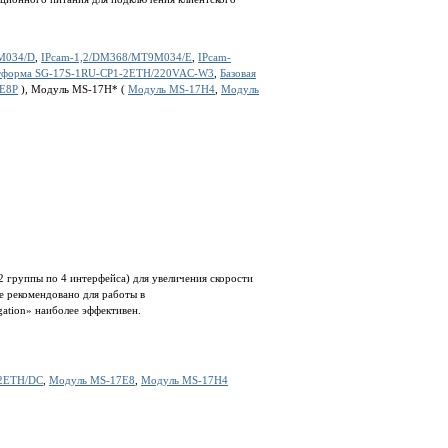
M034/D
,
IPcam-1,2/DM368/MT9M034/E
,
IPcam-
атформа SG-17S-1RU-CP1-2ETH/220VAC-W3
,
Базовая
E8P
), Модуль MS-17H* (
Модуль MS-17H4
,
Модуль
 группы по 4 интерфейса) для увеличения скорости
 рекомендовано для работы в
ation» наиболее эффективен.
-2ETH/DC
,
Модуль MS-17E8
,
Модуль MS-17H4