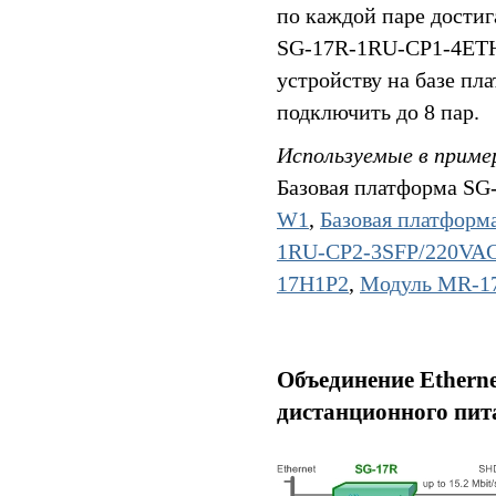
по каждой паре достиг
SG-17R-1RU-CP1-4ETH 
устройству на базе п
подключить до 8 пар.
Используемые в приме
Базовая платформа SG
W1
,
Базовая платфор
1RU-CP2-3SFP/220VA
17H1P2
,
Модуль MR-1
Объединение Etherne
дистанционного пит