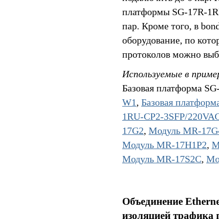
платформы SG-17R-1R
пар. Кроме того, в b
оборудование, по кото
протоколов можно выбр
Используемые в приме
Базовая платформа SG
W1
,
Базовая платфор
1RU-CP2-3SFP/220VA
17G2
,
Модуль MR-17G
Модуль MR-17H1P2
,
М
Модуль MR-17S2C
,
Мо
Объединение Etherne
изоляцией трафика