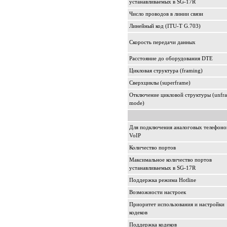
устанавливаемых в SG-17R
Число проводов в линии связи
Линейный код (ITU-T G.703)
Скорость передачи данных
Расстояние до оборудования DTE
Цикловая структура (framing)
Сверхциклы (superframe)
Отключение цикловой структуры (unfr
mode)
Для подключения аналоговых телефоно
VoIP
Количество портов
Максимальное количество портов
устанавливаемых в SG-17R
Поддержка режима Hotline
Возможности настроек
Приоритет использования и настройки
кодеков
Поддержка кодеков