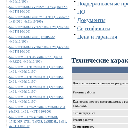
4xEth10/100)
Поддерживаемые пр
SG-17R/2xMR-17V/8xSMR-17Vs (16xFXS,
ПО
4xETH 10/100)
SG-17R/3xMR-17S4T/MR-17H1 (12xRS232,
Документы
1xSHDSL, 4xEth10/100)
SG-17R/3xMR-17V/12xSMR-17Vs (24xFXS,
Сертификаты
4xETH 10/100)
Цена и гарантия
SG-17R/4xMR-17S4T (16xRS232,
4xEth10/100)
SG-17R/4xMR-17V/16xSMR-17Vs (32xFXS,
4xETH 10/100)
SG-17R/MR-17G4/2xMR-17S2T (4xE1,
Технические хара
4xRS232, 4xEth10/100)
SG-17R/MR-17H1/MR-17G1 (1xSHDSL,
1xE1, 4xEth10/100)
SG-17R/MR-17H1/MR-17G1 (1xSHDSL,
2xE1, 4xEth10/100)
Для использования различных ресурсов
SG-17R/MR-17H2/MR-17G1 (2xSHDSL,
1xE1, 4xEth10/100)
Режимы работы
SG-17R/MR-17H2/MR-17G4 (2xSHDSL,
4xE1, 4xEth10/100)
Количество портов настраиваемых в р
LAN/WAN
SG-17R/MR-17V/2*SMR-17Vs/MR-17G1
(4xFXS, 1xE1, 4xETH 10/100)
Тип интерфейса
SG-17R/MR-17V/3xSMR-17Vs/MR-
Режим работы
17H2/MR-17G1 (6xFXS, 2xSHDSL, 1xE1,
4xETH 10/100)
Совместимость