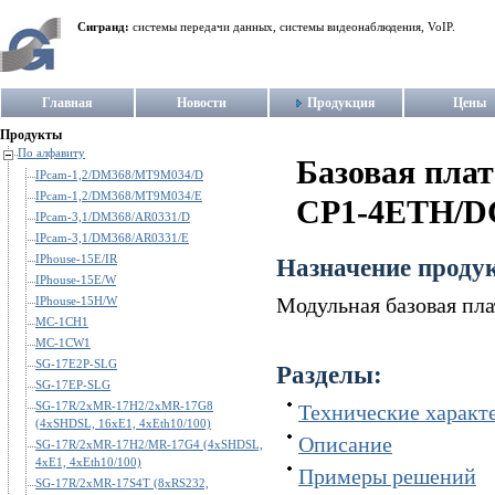
Сигранд:
системы передачи данных, системы видеонаблюдения, VoIP.
Главная
Новости
Продукция
Цены
Продукты
По алфавиту
Базовая пла
IPcam-1,2/DM368/MT9M034/D
IPcam-1,2/DM368/MT9M034/E
CP1-4ETH/D
IPcam-3,1/DM368/AR0331/D
IPcam-3,1/DM368/AR0331/E
IPhouse-15E/IR
Назначение проду
IPhouse-15E/W
Модульная базовая пл
IPhouse-15H/W
MC-1CH1
MC-1CW1
SG-17E2P-SLG
Разделы:
SG-17EP-SLG
SG-17R/2xMR-17H2/2xMR-17G8
Технические характ
(4xSHDSL, 16xE1, 4xEth10/100)
Описание
SG-17R/2xMR-17H2/MR-17G4 (4xSHDSL,
4xE1, 4xEth10/100)
Примеры решений
SG-17R/2xMR-17S4T (8xRS232,