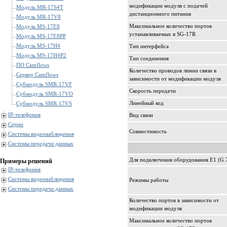
модификации модуля с подачей
Модуль MR-17S4T
дистанционного питания
Модуль MR-17V8
Максимальное количество портов
Модуль MS-17E8
устанавливаемых в SG-17R
Модуль MS-17E8PP
Модуль MS-17H4
Тип интерфейса
Модуль MS-17H4P2
Тип соединения
ПО Camflows
Количество проводов линии связи в
Сервер Camflows
зависимости от модификации модуля
Субмодуль SMR-17VF
Скорость передачи
Субмодуль SMR-17VO
Линейный код
Субмодуль SMR-17VS
IP-телефония
Вид связи
Серии
Совместимость
Системы видеонаблюдения
Системы передачи данных
Для подключения оборудования E1 (G.7
Примеры решений
IP-телефония
Системы видеонаблюдения
Режимы работы
Системы передачи данных
Количество портов в зависимости от
модификации модуля
Максимальное количество портов