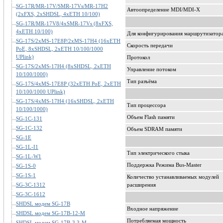
SG-17R/MR-17V/SMR-17Vs/MR-17H2
Автоопределение MDI/MDI-X
(2xFXS, 2xSHDSL, 4xETH 10/100)
SG-17R/MR-17V8/4xSMR-17Vs (8xFXS,
4xETH 10/100)
Для конфигурирования маршрутизатора 
SG-17S/2xMS-17E8P/2xMS-17H4 (16xETH
Скорость передачи
PoE, 8xSHDSL, 2xETH 10/100/1000
UPlink)
Протокол
SG-17S/2xMS-17H4 (8xSHDSL, 2xETH
Управление потоком
10/100/1000)
Тип разъёма
SG-17S/4xMS-17E8P (32xETH PoE, 2xETH
10/100/1000 UPlink)
SG-17S/4xMS-17H4 (16xSHDSL, 2xETH
Тип процессора
10/100/1000)
Объем Flash памяти
SG-1C-131
SG-1C-132
Объем SDRAM памяти
SG-1E
SG-1L-I1
Тип электрического стыка
SG-1L-W1
Поддержка Режима Bus-Master
SG-1S-0
SG-1S-1
Количество устанавливаемых модулей
SG-3C-1312
расширения
SG-3C-1612
SHDSL модем SG-17B
Входное напряжение
SHDSL модем SG-17B-12-M
Потребляемая мощность
SHDSL модем SG-17B-3.3-M