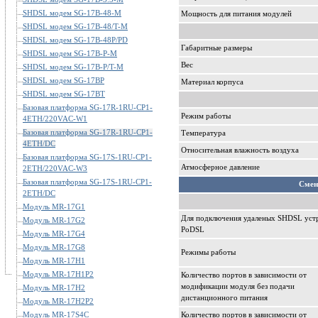
SHDSL модем SG-17B-48-M
Мощность для питания модулей
SHDSL модем SG-17B-48/T-M
SHDSL модем SG-17B-48P/PD
Габаритные размеры
SHDSL модем SG-17B-P-M
Вес
SHDSL модем SG-17B-P/T-M
SHDSL модем SG-17BP
Материал корпуса
SHDSL модем SG-17BT
Базовая платформа SG-17R-1RU-CP1-
Режим работы
4ETH/220VAC-W1
Базовая платформа SG-17R-1RU-CP1-
Температура
4ETH/DC
Относительная влажность воздуха
Базовая платформа SG-17S-1RU-CP1-
Атмосферное давление
2ETH/220VAC-W3
Базовая платформа SG-17S-1RU-CP1-
Смен
2ETH/DC
Модуль MR-17G1
Для подключения удаленых SHDSL устро
Модуль MR-17G2
PoDSL
Модуль MR-17G4
Модуль MR-17G8
Режимы работы
Модуль MR-17H1
Модуль MR-17H1P2
Количество портов в зависимости от
модификации модуля без подачи
Модуль MR-17H2
дистанционного питания
Модуль MR-17H2P2
Модуль MR-17S4C
Количество портов в зависимости от