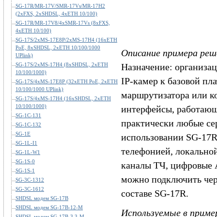
SG-17R/MR-17V/SMR-17Vs/MR-17H2
(2xFXS, 2xSHDSL, 4xETH 10/100)
SG-17R/MR-17V8/4xSMR-17Vs (8xFXS,
4xETH 10/100)
SG-17S/2xMS-17E8P/2xMS-17H4 (16xETH
PoE, 8xSHDSL, 2xETH 10/100/1000
Описание примера реш
UPlink)
SG-17S/2xMS-17H4 (8xSHDSL, 2xETH
Назначение: организац
10/100/1000)
IP-камер к базовой п
SG-17S/4xMS-17E8P (32xETH PoE, 2xETH
10/100/1000 UPlink)
маршрутизатора или к
SG-17S/4xMS-17H4 (16xSHDSL, 2xETH
10/100/1000)
интерфейсы, работающи
SG-1C-131
практически любые се
SG-1C-132
SG-1E
использовании SG-17R
SG-1L-I1
телефонией, локальной
SG-1L-W1
SG-1S-0
каналы ТЧ, цифровые 
SG-1S-1
можно подключить чер
SG-3C-1312
SG-3C-1612
составе SG-17R.
SHDSL модем SG-17B
SHDSL модем SG-17B-12-M
Используемые в приме
SHDSL модем SG-17B-3.3-M