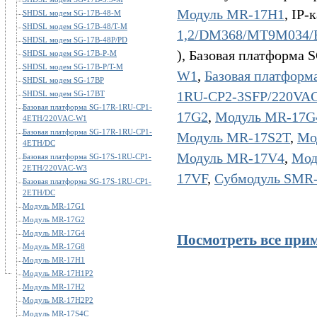
Модуль MR-17H1
, IP
SHDSL модем SG-17B-48-M
SHDSL модем SG-17B-48/T-M
1,2/DM368/MT9M034/
SHDSL модем SG-17B-48P/PD
), Базовая платформа 
SHDSL модем SG-17B-P-M
SHDSL модем SG-17B-P/T-M
W1
,
Базовая платфор
SHDSL модем SG-17BP
1RU-CP2-3SFP/220VA
SHDSL модем SG-17BT
Базовая платформа SG-17R-1RU-CP1-
17G2
,
Модуль MR-17G
4ETH/220VAC-W1
Базовая платформа SG-17R-1RU-CP1-
Модуль MR-17S2T
,
Мо
4ETH/DC
Модуль MR-17V4
,
Мод
Базовая платформа SG-17S-1RU-CP1-
2ETH/220VAC-W3
17VF
,
Субмодуль SMR
Базовая платформа SG-17S-1RU-CP1-
2ETH/DC
Модуль MR-17G1
Модуль MR-17G2
Модуль MR-17G4
Посмотреть все при
Модуль MR-17G8
Модуль MR-17H1
Модуль MR-17H1P2
Модуль MR-17H2
Модуль MR-17H2P2
Модуль MR-17S4C