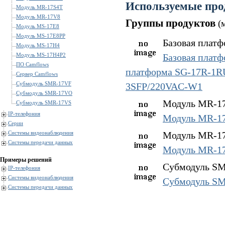
Используемые про
Модуль MR-17S4T
Модуль MR-17V8
Группы продуктов
(
Модуль MS-17E8
Модуль MS-17E8PP
Базовая платф
Модуль MS-17H4
Базовая плат
Модуль MS-17H4P2
ПО Camflows
платформа SG-17R-1
Сервер Camflows
Субмодуль SMR-17VF
3SFP/220VAC-W1
Субмодуль SMR-17VO
Модуль MR-17
Субмодуль SMR-17VS
IP-телефония
Модуль MR-1
Серии
Модуль MR-17
Системы видеонаблюдения
Системы передачи данных
Модуль MR-1
Примеры решений
Субмодуль SM
IP-телефония
Системы видеонаблюдения
Субмодуль S
Системы передачи данных