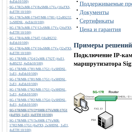
4xEth10/100)
Поддерживаемые пр
SG-17R/2xMR-17V/8xSMR-17Vs (16xFXS,
Документы
4xETH 10/100)
SG-17R/3xMR-17S4T/MR-17H1 (12xRS232,
Сертификаты
1xSHDSL, 4xEth10/100)
SG-17R/3xMR-17V/12xSMR-17Vs (24xFXS,
Цена и гарантия
4xETH 10/100)
SG-17R/4xMR-17S4T (16xRS232,
4xEth10/100)
Примеры решений
SG-17R/4xMR-17V/16xSMR-17Vs (32xFXS,
4xETH 10/100)
Подключение IP-каме
SG-17R/MR-17G4/2xMR-17S2T (4xE1,
маршрутизатора Sig
4xRS232, 4xEth10/100)
SG-17R/MR-17H1/MR-17G1 (1xSHDSL,
1xE1, 4xEth10/100)
SG-17R/MR-17H1/MR-17G1 (1xSHDSL,
2xE1, 4xEth10/100)
SG-17R/MR-17H2/MR-17G1 (2xSHDSL,
1xE1, 4xEth10/100)
SG-17R/MR-17H2/MR-17G4 (2xSHDSL,
4xE1, 4xEth10/100)
SG-17R/MR-17V/2*SMR-17Vs/MR-17G1
(4xFXS, 1xE1, 4xETH 10/100)
SG-17R/MR-17V/3xSMR-17Vs/MR-
17H2/MR-17G1 (6xFXS, 2xSHDSL, 1xE1,
4xETH 10/100)