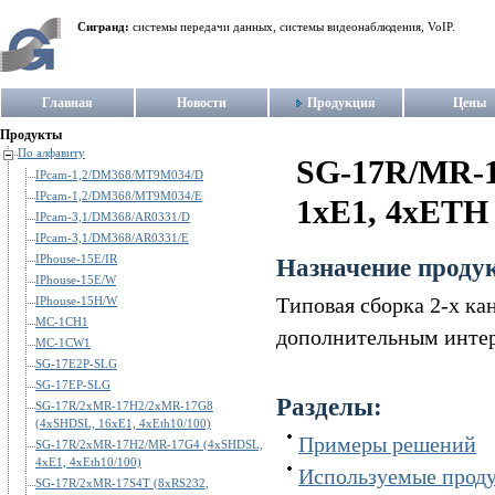
Сигранд:
системы передачи данных, системы видеонаблюдения, VoIP.
Главная
Новости
Продукция
Цены
Продукты
По алфавиту
SG-17R/MR-1
IPcam-1,2/DM368/MT9M034/D
IPcam-1,2/DM368/MT9M034/E
1xE1, 4xETH 
IPcam-3,1/DM368/AR0331/D
IPcam-3,1/DM368/AR0331/E
IPhouse-15E/IR
Назначение проду
IPhouse-15E/W
Типовая сборка 2-х ка
IPhouse-15H/W
MC-1CH1
дополнительным инте
MC-1CW1
SG-17E2P-SLG
SG-17EP-SLG
Разделы:
SG-17R/2xMR-17H2/2xMR-17G8
(4xSHDSL, 16xE1, 4xEth10/100)
Примеры решений
SG-17R/2xMR-17H2/MR-17G4 (4xSHDSL,
4xE1, 4xEth10/100)
Используемые проду
SG-17R/2xMR-17S4T (8xRS232,