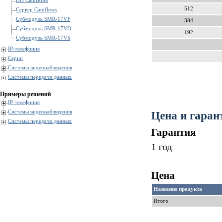
ПО Camflows
512
Сервер Camflows
Субмодуль SMR-17VF
384
Субмодуль SMR-17VO
192
Субмодуль SMR-17VS
IP-телефония
Серии
Системы видеонаблюдения
Системы передачи данных
Примеры решений
IP-телефония
Системы видеонаблюдения
Цена и гаран
Системы передачи данных
Гарантия
1 год
Цена
Название продукта
Итого