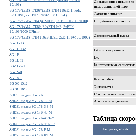
Дистанционное питание по
10/100)
информационной паре
SG-17S/2xMS-17E8P/2xMS-17H4 (16xETH PoE,
Локальное питание
8xSHDSL, 2xETH 10/100/1000 UPlink)
SG-17S/2xMS-17H4 (8xSHDSL, 2xETH 10/100/1000)
Потребляемая мощность
SG-17S/4xMS-17E8P (32xETH PoE, 2xETH
10/100/1000 UPlink)
Дополнительный выход
SG-17S/4xMS-17H4 (16xSHDSL, 2xETH 10/100/1000)
SG-1C-131
SG-1C-132
Габаритные размеры
SG-1E
Вес
SG-1L-I1
Конструктивная совместимо
SG-1L-W1
SG-1S-0
SG-1S-1
Режим работы
SG-3C-1312
Температура
SG-3C-1612
Относительная влажность в
SHDSL модем SG-17B
SHDSL модем SG-17B-12-M
Атмосферное давление
SHDSL модем SG-17B-3.3-M
SHDSL модем SG-17B-48-M
Таблица скоро
SHDSL модем SG-17B-48/T-M
SHDSL модем SG-17B-48P/PD
Скорость, кбит/с
SHDSL модем SG-17B-P-M
SHDSL модем SG-17B-P/T-M