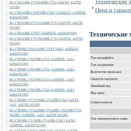
Технические 
SG-17R/2xMR-17V/8xSMR-17Vs (16xFXS, 4xETH
10/100)
Цена и гарант
SG-17R/3xMR-17S4T/MR-17H1 (12xRS232, 1xSHDSL,
4xEth10/100)
SG-17R/3xMR-17V/12xSMR-17Vs (24xFXS, 4xETH
10/100)
Технические 
SG-17R/4xMR-17S4T (16xRS232, 4xEth10/100)
SG-17R/4xMR-17V/16xSMR-17Vs (32xFXS, 4xETH
10/100)
SG-17R/MR-17G4/2xMR-17S2T (4xE1, 4xRS232,
4xEth10/100)
Тип интерфейса
SG-17R/MR-17H1/MR-17G1 (1xSHDSL, 1xE1,
4xEth10/100)
Тип соединения
SG-17R/MR-17H1/MR-17G1 (1xSHDSL, 2xE1,
Количество проводов
4xEth10/100)
Скорость передачи
SG-17R/MR-17H2/MR-17G1 (2xSHDSL, 1xE1,
4xEth10/100)
Линейный код
SG-17R/MR-17H2/MR-17G4 (2xSHDSL, 4xE1,
Вид связи
4xEth10/100)
SG-17R/MR-17V/2*SMR-17Vs/MR-17G1 (4xFXS,
Совместимость
1xE1, 4xETH 10/100)
SG-17R/MR-17V/3xSMR-17Vs/MR-17H2/MR-17G1
(6xFXS, 2xSHDSL, 1xE1, 4xETH 10/100)
Тип электрического стыка
SG-17R/MR-17V/SMR-17Vs/MR-17H2 (2xFXS,
2xSHDSL, 4xETH 10/100)
SG-17R/MR-17V8/4xSMR-17Vs (8xFXS, 4xETH