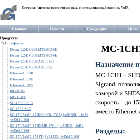
Сигранд:
системы передачи данных, системы видеонаблюдения, VoIP.
Главная
Новости
Продукция
Цены
Продукты
По алфавиту
MC-1CH
IPcam-1,2/DM368/MT9M034/D
IPcam-1,2/DM368/MT9M034/E
IPcam-3,1/DM368/AR0331/D
Назначение п
IPcam-3,1/DM368/AR0331/E
IPhouse-15E/IR
MC-1CH1 – SHDS
IPhouse-15E/W
Sigrand, позвол
IPhouse-15H/W
MC-1CH1
камерой и SHDS
MC-1CW1
скорость – до 1
SG-17E2P-SLG
SG-17EP-SLG
вместо Ethernet
SG-17R/2xMR-17H2/2xMR-17G8 (4xSHDSL, 16xE1,
4xEth10/100)
SG-17R/2xMR-17H2/MR-17G4 (4xSHDSL, 4xE1,
Разделы:
4xEth10/100)
SG-17R/2xMR-17S4T (8xRS232, 4xEth10/100)