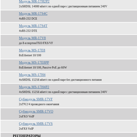
Модуль MR-17H2P2
2xSHDSL 14080 кбит/c по одной паре c дистанционным питанием 240V
Модуль MR-17S4C
4xRS-232 DCE
Модуль MR-17S4T
4xRS-232 DTE
Модуль MR-17V8
до 8-и портов FXO/FXS/VF
Модуль MS-17E8
8xEthernet 10/100
Модуль MS-17E8PP
8xEthernet 10/100, Passive PoE до 60W
Модуль MS-17H4
4xSHDSL 15256 кбит/c по одной паре без дистанционного питания
Модуль MS-17H4P2
4xSHDSL 15256 кбит/c по одной паре c дистанционным питанием 240V
Субмодуль SMR-17VF
2xТЧ 2/4 проводного окончания
Субмодуль SMR-17VO
2xFXO VoIP
Субмодуль SMR-17VS
2xFXS VoIP
РЕГЕНЕРАТОРЫ