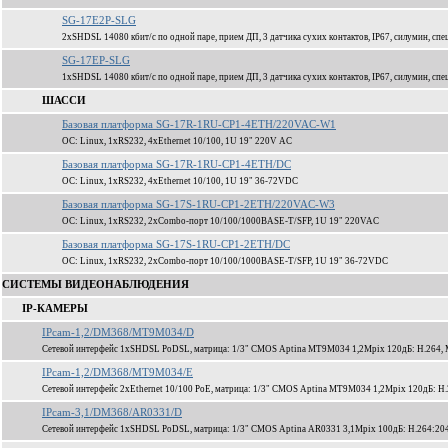
SG-17E2P-SLG
2xSHDSL 14080 кбит/c по одной паре, прием ДП, 3 датчика сухих контактов, IP67, силумин, спе
SG-17EP-SLG
1xSHDSL 14080 кбит/c по одной паре, прием ДП, 3 датчика сухих контактов, IP67, силумин, спе
ШАССИ
Базовая платформа SG-17R-1RU-CP1-4ETH/220VAC-W1
ОС: Linux, 1xRS232, 4xEthernet 10/100, 1U 19" 220V AC
Базовая платформа SG-17R-1RU-CP1-4ETH/DC
ОС: Linux, 1xRS232, 4xEthernet 10/100, 1U 19" 36-72VDC
Базовая платформа SG-17S-1RU-CP1-2ETH/220VAC-W3
ОС: Linux, 1xRS232, 2xCombo-порт 10/100/1000BASE-T/SFP, 1U 19" 220VAC
Базовая платформа SG-17S-1RU-CP1-2ETH/DC
ОС: Linux, 1xRS232, 2xCombo-порт 10/100/1000BASE-T/SFP, 1U 19" 36-72VDC
СИСТЕМЫ ВИДЕОНАБЛЮДЕНИЯ
IP-КАМЕРЫ
IPcam-1,2/DM368/MT9M034/D
Сетевой интерфейс 1xSHDSL PoDSL, матрица: 1/3" CMOS Aptina MT9M034 1,2Mpix 120дБ: H.264,
IPcam-1,2/DM368/MT9M034/E
Сетевой интерфейс 2xEthernet 10/100 PoE, матрица: 1/3" CMOS Aptina MT9M034 1,2Mpix 120дБ: 
IPcam-3,1/DM368/AR0331/D
Сетевой интерфейс 1xSHDSL PoDSL, матрица: 1/3" CMOS Aptina AR0331 3,1Mpix 100дБ: H.264:204