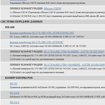
Термокожух IPhouse-15E/W (питание PoE class3, белая светодиодная подсветка)
ПРИМЕР КОНФИГУРАЦИИ:
IPhouse-15H/W
1 x IPhouse-15E/W (Термокожух IPhouse-15E/W (питание PoE class3, белая светодиодная подсветка
1x Ethernet 10/100 PoE class 2, RS-232 порт управления, дополнительный выход 48В, прием ДП, мета
СИСТЕМЫ ПЕРЕДАЧИ ДАННЫХ
DSLAM
Базовая платформа SG-17S-1RU-CP1-2ETH/220VAC-W3
ОС: Linux, 1xRS232, 2xCombo-порт 10/100/1000BASE-T/SFP, 1U 19" 220VAC
Базовая платформа SG-17S-1RU-CP1-2ETH/DC
ОС: Linux, 1xRS232, 2xCombo-порт 10/100/1000BASE-T/SFP, 1U 19" 36-72VDC
ПРИМЕР КОНФИГУРАЦИИ:
SG-17S/2xMS-17H4 (8xSHDSL, 2xETH 10/100/1000)
1 x Базовая платформа SG-17S-1RU-CP1-2ETH/220VAC-W3 (ОС: Linux, 1xRS232, 2xCombo-порт 10
15256 кбит/c по одной паре без дистанционного питания)
ПРИМЕР КОНФИГУРАЦИИ:
SG-17S/4xMS-17H4 (16xSHDSL, 2xETH 10/100/1000
1 x Базовая платформа SG-17S-1RU-CP1-2ETH/220VAC-W3 (ОС: Linux, 1xRS232, 2xCombo-порт 10
15256 кбит/c по одной паре без дистанционного питания)
КОММУТАТОРЫ POE
SG-1E
Удлинитель-разветвитель PoE 4xEthernet 10/100, управление: On/OFF PoE, изолирования портов, пита
SG-1S-0
6xEthernet 10/100 Pasive PoE до 60 Вт на каждый порт, 2xCombo-порт 10/100/1000BASE-T/SFP, 1xR
SG-1S-1