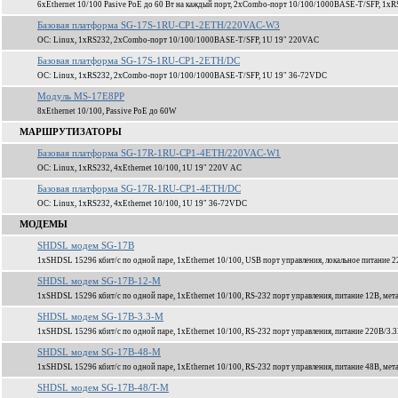
6xEthernet 10/100 Pasive PoE до 60 Вт на каждый порт, 2xCombo-порт 10/100/1000BASE-T/SFP, 1xR
Базовая платформа SG-17S-1RU-CP1-2ETH/220VAC-W3
ОС: Linux, 1xRS232, 2xCombo-порт 10/100/1000BASE-T/SFP, 1U 19" 220VAC
Базовая платформа SG-17S-1RU-CP1-2ETH/DC
ОС: Linux, 1xRS232, 2xCombo-порт 10/100/1000BASE-T/SFP, 1U 19" 36-72VDC
Модуль MS-17E8PP
8xEthernet 10/100, Passive PoE до 60W
МАРШРУТИЗАТОРЫ
Базовая платформа SG-17R-1RU-CP1-4ETH/220VAC-W1
ОС: Linux, 1xRS232, 4xEthernet 10/100, 1U 19" 220V AC
Базовая платформа SG-17R-1RU-CP1-4ETH/DC
ОС: Linux, 1xRS232, 4xEthernet 10/100, 1U 19" 36-72VDC
МОДЕМЫ
SHDSL модем SG-17B
1xSHDSL 15296 кбит/c по одной паре, 1xEthernet 10/100, USB порт управления, локальное питание 2
SHDSL модем SG-17B-12-M
1xSHDSL 15296 кбит/c по одной паре, 1xEthernet 10/100, RS-232 порт управления, питание 12В, мет
SHDSL модем SG-17B-3.3-M
1xSHDSL 15296 кбит/c по одной паре, 1xEthernet 10/100, RS-232 порт управления, питание 220В/3.3
SHDSL модем SG-17B-48-M
1xSHDSL 15296 кбит/c по одной паре, 1xEthernet 10/100, RS-232 порт управления, питание 48В, мет
SHDSL модем SG-17B-48/T-M