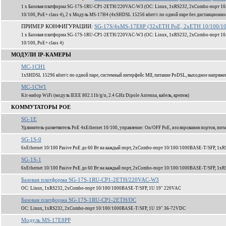
1 x Базовая платформа SG-17S-1RU-CP1-2ETH/220VAC-W3 (ОС: Linux, 1xRS232, 2xCombo-порт 10/
10/100, PoE+ class 4), 2 x Модуль MS-17H4 (4xSHDSL 15256 кбит/c по одной паре без дистанционно
ПРИМЕР КОНФИГУРАЦИИ:
SG-17S/4xMS-17E8P (32xETH PoE, 2xETH 10/100/10
1 x Базовая платформа SG-17S-1RU-CP1-2ETH/220VAC-W3 (ОС: Linux, 1xRS232, 2xCombo-порт 10/
10/100, PoE+ class 4)
МОДУЛИ IP-КАМЕРЫ
MC-1CH1
1xSHDSL 15296 кбит/c по одной паре, системный интерфейс MII, питание PoDSL, выходное напряж
MC-1CW1
Kit-набор WiFi (модуль IEEE 802.11b/g/n, 2.4 GHz Dipole Antenna, кабель, крепеж)
КОММУТАТОРЫ POE
SG-1E
Удлинитель-разветвитель PoE 4xEthernet 10/100, управление: On/OFF PoE, изолирования портов, пита
SG-1S-0
6xEthernet 10/100 Pasive PoE до 60 Вт на каждый порт, 2xCombo-порт 10/100/1000BASE-T/SFP, 1xR
SG-1S-1
6xEthernet 10/100 Pasive PoE до 60 Вт на каждый порт, 2xCombo-порт 10/100/1000BASE-T/SFP, 1xR
Базовая платформа SG-17S-1RU-CP1-2ETH/220VAC-W3
ОС: Linux, 1xRS232, 2xCombo-порт 10/100/1000BASE-T/SFP, 1U 19" 220VAC
Базовая платформа SG-17S-1RU-CP1-2ETH/DC
ОС: Linux, 1xRS232, 2xCombo-порт 10/100/1000BASE-T/SFP, 1U 19" 36-72VDC
Модуль MS-17E8PP