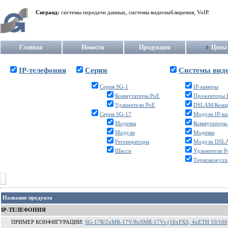
Сигранд:
системы передачи данных, системы видеонаблюдения, VoIP.
Главная
Новости
Продукция
Цены
IP-телефония
Серии
Системы вид
Серия SG-1
IP-камеры
Коммутаторы PoE
Прожекторы 
Удлинители PoE
DSLAM/Комм
Серия SG-17
Модули IP-к
Модемы
Коммутаторы
Модули
Модемы
Регенераторы
Модули DSL
Шасси
Удлинители P
Термокожухи
Название продукта
IP-ТЕЛЕФОНИЯ
ПРИМЕР КОНФИГУРАЦИИ:
SG-17R/2xMR-17V/8xSMR-17Vs (16xFXS, 4xETH 10/100