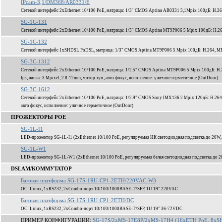
IPcam-3,1/DM368/AR0331/E
Сетевой интерфейс 2xEthernet 10/100 PoE, матрица: 1/3" CMOS Aptina AR0331 3,1Mpix 100дБ: H.2
SG-1C-131
Сетевой интерфейс 2xEthernet 10/100 PoE, матрица: 1/3" CMOS Aptina MT9P006 5 Mpix 100дБ: H.2
SG-1C-132
Сетевой интерфейс 1xSHDSL PoDSL, матрица: 1/3" CMOS Aptina MT9P006 5 Mpix 100дБ: H.264, MP
SG-3C-1312
Сетевой интерфейс 2xEthernet 10/100 PoE, матрица: 1/2.5" CMOS Aptina MT9P006 5 Mpix 100дБ: H
fps, линза: 3 Mpixel, 2.8-12mm, мотор зум, авто фокус, исполнение: уличное герметичное (OutDoor)
SG-3C-1612
Сетевой интерфейс 2xEthernet 10/100 PoE, матрица: 1/2.9" CMOS Sony IMX136 2 Mpix 120дБ: H.264
авто фокус, исполнение: уличное герметичное (OutDoor)
ПРОЖЕКТОРЫ POE
SG-1L-I1
LED-прожектор SG-1L-I1 (2xEthernet 10/100 PoE, регулируемая ИК светодиодная подсветка до 20W,
SG-1L-W1
LED-прожектор SG-1L-W1 (2xEthernet 10/100 PoE, регулируемая белая светодиодная подсветка до 2
DSLAM/КОММУТАТОР
Базовая платформа SG-17S-1RU-CP1-2ETH/220VAC-W3
ОС: Linux, 1xRS232, 2xCombo-порт 10/100/1000BASE-T/SFP, 1U 19" 220VAC
Базовая платформа SG-17S-1RU-CP1-2ETH/DC
ОС: Linux, 1xRS232, 2xCombo-порт 10/100/1000BASE-T/SFP, 1U 19" 36-72VDC
ПРИМЕР КОНФИГУРАЦИИ:
SG-17S/2xMS-17E8P/2xMS-17H4 (16xETH PoE, 8xSH