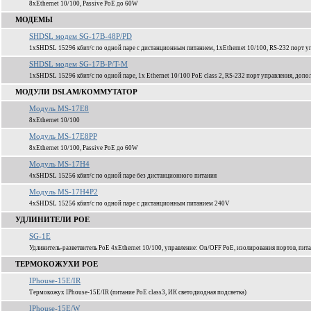
8xEthernet 10/100, Passive PoE до 60W
МОДЕМЫ
SHDSL модем SG-17B-48P/PD
1xSHDSL 15296 кбит/c по одной паре с дистанционным питанием, 1xEthernet 10/100, RS-232 порт уп
SHDSL модем SG-17B-P/T-M
1xSHDSL 15296 кбит/c по одной паре, 1x Ethernet 10/100 PoE class 2, RS-232 порт управления, доп
МОДУЛИ DSLAM/КОММУТАТОР
Модуль MS-17E8
8xEthernet 10/100
Модуль MS-17E8PP
8xEthernet 10/100, Passive PoE до 60W
Модуль MS-17H4
4xSHDSL 15256 кбит/c по одной паре без дистанционного питания
Модуль MS-17H4P2
4xSHDSL 15256 кбит/c по одной паре c дистанционным питанием 240V
УДЛИНИТЕЛИ POE
SG-1E
Удлинитель-разветвитель PoE 4xEthernet 10/100, управление: On/OFF PoE, изолирования портов, пита
ТЕРМОКОЖУХИ POE
IPhouse-15E/IR
Термокожух IPhouse-15E/IR (питание PoE class3, ИК светодиодная подсветка)
IPhouse-15E/W