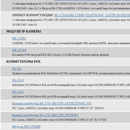
1 x Базовая платформа SG-17S-1RU-CP1-2ETH/220VAC-W3 (ОС: Linux, 1xRS232, 2xCombo-порт 10/
10/100, PoE+ class 4), 2 x Модуль MS-17H4 (4xSHDSL 15256 кбит/c по одной паре без дистанционно
ПРИМЕР КОНФИГУРАЦИИ:
SG-17S/4xMS-17E8P (32xETH PoE, 2xETH 10/100/10
1 x Базовая платформа SG-17S-1RU-CP1-2ETH/220VAC-W3 (ОС: Linux, 1xRS232, 2xCombo-порт 10/
10/100, PoE+ class 4)
МОДУЛИ IP-КАМЕРЫ
MC-1CH1
1xSHDSL 15296 кбит/c по одной паре, системный интерфейс MII, питание PoDSL, выходное напряж
MC-1CW1
Kit-набор WiFi (модуль IEEE 802.11b/g/n, 2.4 GHz Dipole Antenna, кабель, крепеж)
КОММУТАТОРЫ POE
SG-1E
Удлинитель-разветвитель PoE 4xEthernet 10/100, управление: On/OFF PoE, изолирования портов, пита
SG-1S-0
6xEthernet 10/100 Pasive PoE до 60 Вт на каждый порт, 2xCombo-порт 10/100/1000BASE-T/SFP, 1xR
SG-1S-1
6xEthernet 10/100 Pasive PoE до 60 Вт на каждый порт, 2xCombo-порт 10/100/1000BASE-T/SFP, 1xR
Базовая платформа SG-17S-1RU-CP1-2ETH/220VAC-W3
ОС: Linux, 1xRS232, 2xCombo-порт 10/100/1000BASE-T/SFP, 1U 19" 220VAC
Базовая платформа SG-17S-1RU-CP1-2ETH/DC
ОС: Linux, 1xRS232, 2xCombo-порт 10/100/1000BASE-T/SFP, 1U 19" 36-72VDC
Модуль MS-17E8PP