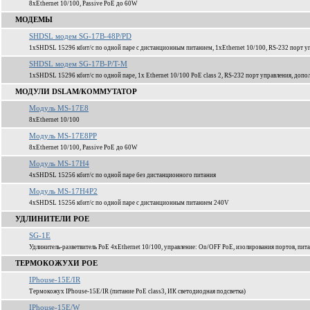
8xEthernet 10/100, Passive PoE до 60W
МОДЕМЫ
SHDSL модем SG-17B-48P/PD
1xSHDSL 15296 кбит/c по одной паре с дистанционным питанием, 1xEthernet 10/100, RS-232 порт уп
SHDSL модем SG-17B-P/T-M
1xSHDSL 15296 кбит/c по одной паре, 1x Ethernet 10/100 PoE class 2, RS-232 порт управления, доп
МОДУЛИ DSLAM/КОММУТАТОР
Модуль MS-17E8
8xEthernet 10/100
Модуль MS-17E8PP
8xEthernet 10/100, Passive PoE до 60W
Модуль MS-17H4
4xSHDSL 15256 кбит/c по одной паре без дистанционного питания
Модуль MS-17H4P2
4xSHDSL 15256 кбит/c по одной паре c дистанционным питанием 240V
УДЛИНИТЕЛИ POE
SG-1E
Удлинитель-разветвитель PoE 4xEthernet 10/100, управление: On/OFF PoE, изолирования портов, пита
ТЕРМОКОЖУХИ POE
IPhouse-15E/IR
Термокожух IPhouse-15E/IR (питание PoE class3, ИК светодиодная подсветка)
IPhouse-15E/W