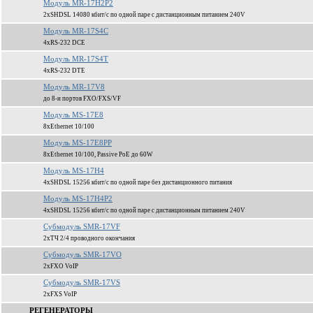
Модуль MR-17H2P2
2xSHDSL 14080 кбит/c по одной паре c дистанционным питанием 240V
Модуль MR-17S4C
4xRS-232 DCE
Модуль MR-17S4T
4xRS-232 DTE
Модуль MR-17V8
до 8-и портов FXO/FXS/VF
Модуль MS-17E8
8xEthernet 10/100
Модуль MS-17E8PP
8xEthernet 10/100, Passive PoE до 60W
Модуль MS-17H4
4xSHDSL 15256 кбит/c по одной паре без дистанционного питания
Модуль MS-17H4P2
4xSHDSL 15256 кбит/c по одной паре c дистанционным питанием 240V
Субмодуль SMR-17VF
2xТЧ 2/4 проводного окончания
Субмодуль SMR-17VO
2xFXO VoIP
Субмодуль SMR-17VS
2xFXS VoIP
РЕГЕНЕРАТОРЫ