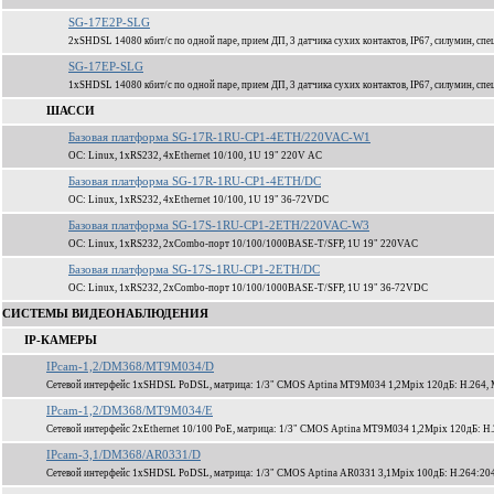
SG-17E2P-SLG
2xSHDSL 14080 кбит/c по одной паре, прием ДП, 3 датчика сухих контактов, IP67, силумин, спе
SG-17EP-SLG
1xSHDSL 14080 кбит/c по одной паре, прием ДП, 3 датчика сухих контактов, IP67, силумин, спе
ШАССИ
Базовая платформа SG-17R-1RU-CP1-4ETH/220VAC-W1
ОС: Linux, 1xRS232, 4xEthernet 10/100, 1U 19" 220V AC
Базовая платформа SG-17R-1RU-CP1-4ETH/DC
ОС: Linux, 1xRS232, 4xEthernet 10/100, 1U 19" 36-72VDC
Базовая платформа SG-17S-1RU-CP1-2ETH/220VAC-W3
ОС: Linux, 1xRS232, 2xCombo-порт 10/100/1000BASE-T/SFP, 1U 19" 220VAC
Базовая платформа SG-17S-1RU-CP1-2ETH/DC
ОС: Linux, 1xRS232, 2xCombo-порт 10/100/1000BASE-T/SFP, 1U 19" 36-72VDC
СИСТЕМЫ ВИДЕОНАБЛЮДЕНИЯ
IP-КАМЕРЫ
IPcam-1,2/DM368/MT9M034/D
Сетевой интерфейс 1xSHDSL PoDSL, матрица: 1/3" CMOS Aptina MT9M034 1,2Mpix 120дБ: H.264,
IPcam-1,2/DM368/MT9M034/E
Сетевой интерфейс 2xEthernet 10/100 PoE, матрица: 1/3" CMOS Aptina MT9M034 1,2Mpix 120дБ: 
IPcam-3,1/DM368/AR0331/D
Сетевой интерфейс 1xSHDSL PoDSL, матрица: 1/3" CMOS Aptina AR0331 3,1Mpix 100дБ: H.264:204