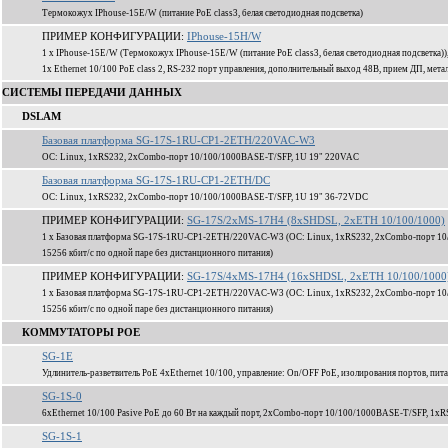
Термокожух IPhouse-15E/W (питание PoE class3, белая светодиодная подсветка)
ПРИМЕР КОНФИГУРАЦИИ:
IPhouse-15H/W
1 x IPhouse-15E/W (Термокожух IPhouse-15E/W (питание PoE class3, белая светодиодная подсветка
1x Ethernet 10/100 PoE class 2, RS-232 порт управления, дополнительный выход 48В, прием ДП, мета
СИСТЕМЫ ПЕРЕДАЧИ ДАННЫХ
DSLAM
Базовая платформа SG-17S-1RU-CP1-2ETH/220VAC-W3
ОС: Linux, 1xRS232, 2xCombo-порт 10/100/1000BASE-T/SFP, 1U 19" 220VAC
Базовая платформа SG-17S-1RU-CP1-2ETH/DC
ОС: Linux, 1xRS232, 2xCombo-порт 10/100/1000BASE-T/SFP, 1U 19" 36-72VDC
ПРИМЕР КОНФИГУРАЦИИ:
SG-17S/2xMS-17H4 (8xSHDSL, 2xETH 10/100/1000)
1 x Базовая платформа SG-17S-1RU-CP1-2ETH/220VAC-W3 (ОС: Linux, 1xRS232, 2xCombo-порт 10
15256 кбит/c по одной паре без дистанционного питания)
ПРИМЕР КОНФИГУРАЦИИ:
SG-17S/4xMS-17H4 (16xSHDSL, 2xETH 10/100/1000
1 x Базовая платформа SG-17S-1RU-CP1-2ETH/220VAC-W3 (ОС: Linux, 1xRS232, 2xCombo-порт 10
15256 кбит/c по одной паре без дистанционного питания)
КОММУТАТОРЫ POE
SG-1E
Удлинитель-разветвитель PoE 4xEthernet 10/100, управление: On/OFF PoE, изолирования портов, пита
SG-1S-0
6xEthernet 10/100 Pasive PoE до 60 Вт на каждый порт, 2xCombo-порт 10/100/1000BASE-T/SFP, 1xR
SG-1S-1