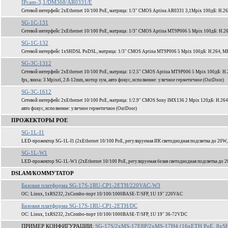
IPcam-3,1/DM368/AR0331/E
Сетевой интерфейс 2xEthernet 10/100 PoE, матрица: 1/3" CMOS Aptina AR0331 3,1Mpix 100дБ: H.2
SG-1C-131
Сетевой интерфейс 2xEthernet 10/100 PoE, матрица: 1/3" CMOS Aptina MT9P006 5 Mpix 100дБ: H.2
SG-1C-132
Сетевой интерфейс 1xSHDSL PoDSL, матрица: 1/3" CMOS Aptina MT9P006 5 Mpix 100дБ: H.264, MP
SG-3C-1312
Сетевой интерфейс 2xEthernet 10/100 PoE, матрица: 1/2.5" CMOS Aptina MT9P006 5 Mpix 100дБ: H
fps, линза: 3 Mpixel, 2.8-12mm, мотор зум, авто фокус, исполнение: уличное герметичное (OutDoor)
SG-3C-1612
Сетевой интерфейс 2xEthernet 10/100 PoE, матрица: 1/2.9" CMOS Sony IMX136 2 Mpix 120дБ: H.264
авто фокус, исполнение: уличное герметичное (OutDoor)
ПРОЖЕКТОРЫ POE
SG-1L-I1
LED-прожектор SG-1L-I1 (2xEthernet 10/100 PoE, регулируемая ИК светодиодная подсветка до 20W,
SG-1L-W1
LED-прожектор SG-1L-W1 (2xEthernet 10/100 PoE, регулируемая белая светодиодная подсветка до 2
DSLAM/КОММУТАТОР
Базовая платформа SG-17S-1RU-CP1-2ETH/220VAC-W3
ОС: Linux, 1xRS232, 2xCombo-порт 10/100/1000BASE-T/SFP, 1U 19" 220VAC
Базовая платформа SG-17S-1RU-CP1-2ETH/DC
ОС: Linux, 1xRS232, 2xCombo-порт 10/100/1000BASE-T/SFP, 1U 19" 36-72VDC
ПРИМЕР КОНФИГУРАЦИИ:
SG-17S/2xMS-17E8P/2xMS-17H4 (16xETH PoE, 8xSH