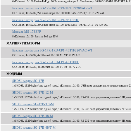
6xEthernet 10/100 Pasive PoE до 60 Вт на каждый порт, 2xCombo-порт 10/100/1000BASE-T/SFP, 1xR
Базовая платформа SG-17S-1RU-CP1-2ETH/220VAC-W3
ОС: Linux, 1xRS232, 2xCombo-порт 10/100/1000BASE-T/SFP, 1U 19" 220VAC
Базовая платформа SG-17S-1RU-CP1-2ETH/DC
ОС: Linux, 1xRS232, 2xCombo-порт 10/100/1000BASE-T/SFP, 1U 19" 36-72VDC
Модуль MS-17E8PP
8xEthernet 10/100, Passive PoE до 60W
МАРШРУТИЗАТОРЫ
Базовая платформа SG-17R-1RU-CP1-4ETH/220VAC-W1
ОС: Linux, 1xRS232, 4xEthernet 10/100, 1U 19" 220V AC
Базовая платформа SG-17R-1RU-CP1-4ETH/DC
ОС: Linux, 1xRS232, 4xEthernet 10/100, 1U 19" 36-72VDC
МОДЕМЫ
SHDSL модем SG-17B
1xSHDSL 15296 кбит/c по одной паре, 1xEthernet 10/100, USB порт управления, локальное питание 2
SHDSL модем SG-17B-12-M
1xSHDSL 15296 кбит/c по одной паре, 1xEthernet 10/100, RS-232 порт управления, питание 12В, мет
SHDSL модем SG-17B-3.3-M
1xSHDSL 15296 кбит/c по одной паре, 1xEthernet 10/100, RS-232 порт управления, питание 220В/3.3
SHDSL модем SG-17B-48-M
1xSHDSL 15296 кбит/c по одной паре, 1xEthernet 10/100, RS-232 порт управления, питание 48В, мет
SHDSL модем SG-17B-48/T-M