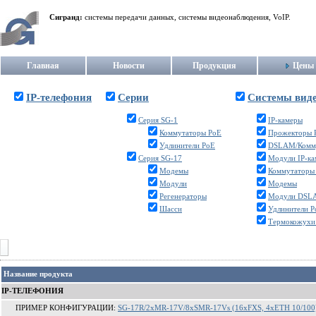
Сигранд:
системы передачи данных, системы видеонаблюдения, VoIP.
Главная
Новости
Продукция
Цены
IP-телефония
Серии
Системы вид
Серия SG-1
IP-камеры
Коммутаторы PoE
Прожекторы 
Удлинители PoE
DSLAM/Комм
Серия SG-17
Модули IP-к
Модемы
Коммутаторы
Модули
Модемы
Регенераторы
Модули DSL
Шасси
Удлинители P
Термокожухи
Название продукта
IP-ТЕЛЕФОНИЯ
ПРИМЕР КОНФИГУРАЦИИ:
SG-17R/2xMR-17V/8xSMR-17Vs (16xFXS, 4xETH 10/100