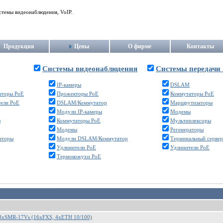
стемы видеонаблюдения, VoIP.
Продукция
Цены
О фирме
Контакты
Системы видеонаблюдения
Системы передачи
IP-камеры
DSLAM
аторы PoE
Прожекторы PoE
Коммутаторы PoE
ели PoE
DSLAM/Коммутатор
Маршрутизаторы
Модули IP-камеры
Модемы
ы
Коммутаторы PoE
Мультиплексоры
Модемы
Регенераторы
аторы
Модули DSLAM/Коммутатор
Терминальный сервер
Удлинители PoE
Удлинители PoE
Термокожухи PoE
xSMR-17Vs (16xFXS, 4xETH 10/100)