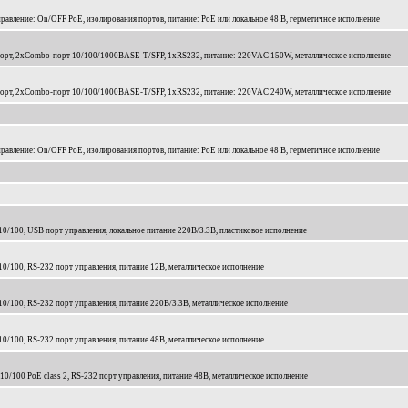
правление: On/OFF PoE, изолирования портов, питание: PoE или локальное 48 В, герметичное исполнение
й порт, 2xCombo-порт 10/100/1000BASE-T/SFP, 1xRS232, питание: 220VAC 150W, металлическое исполнение
й порт, 2xCombo-порт 10/100/1000BASE-T/SFP, 1xRS232, питание: 220VAC 240W, металлическое исполнение
правление: On/OFF PoE, изолирования портов, питание: PoE или локальное 48 В, герметичное исполнение
10/100, USB порт управления, локальное питание 220В/3.3В, пластиковое исполнение
10/100, RS-232 порт управления, питание 12В, металлическое исполнение
10/100, RS-232 порт управления, питание 220В/3.3В, металлическое исполнение
10/100, RS-232 порт управления, питание 48В, металлическое исполнение
10/100 PoE class 2, RS-232 порт управления, питание 48В, металлическое исполнение