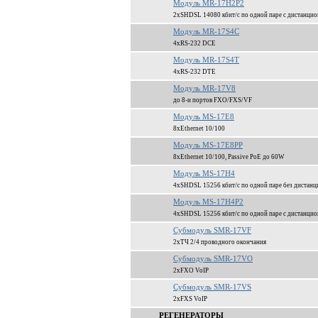
Модуль MR-17H2P2
2xSHDSL 14080 кбит/c по одной паре c дистанци
Модуль MR-17S4C
4xRS-232 DCE
Модуль MR-17S4T
4xRS-232 DTE
Модуль MR-17V8
до 8-и портов FXO/FXS/VF
Модуль MS-17E8
8xEthernet 10/100
Модуль MS-17E8PP
8xEthernet 10/100, Passive PoE до 60W
Модуль MS-17H4
4xSHDSL 15256 кбит/c по одной паре без дистанц
Модуль MS-17H4P2
4xSHDSL 15256 кбит/c по одной паре c дистанци
Субмодуль SMR-17VF
2xТЧ 2/4 проводного окончания
Субмодуль SMR-17VO
2xFXO VoIP
Субмодуль SMR-17VS
2xFXS VoIP
РЕГЕНЕРАТОРЫ