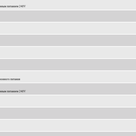
онным питанием 240V
ионного питания
онным питанием 240V