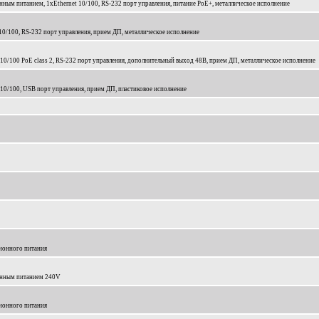
ным питанием, 1xEthernet 10/100, RS-232 порт управления, питание PoE+, металлическое исполнение
10/100, RS-232 порт управления, прием ДП, металлическое исполнение
 10/100 PoE class 2, RS-232 порт управления, дополнительный выход 48В, прием ДП, металлическое исполнение
 10/100, USB порт управления, прием ДП, пластиковое исполнение
ионного питания
онным питанием 240V
ионного питания