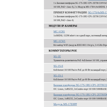
1 x Базовая платформа SG-17S-1RU-CP1-2ETH/220VAC-
10/100, PoE+ class 4), 2 x Модуль MS-17H4 (4xSHDSL 1
ПРИМЕР КОНФИГУРАЦИИ:
SG-17S/4xMS-17
1 x Базовая платформа SG-17S-1RU-CP1-2ETH/220VAC-
10/100, PoE+ class 4)
МОДУЛИ IP-КАМЕРЫ
MC-1CH1
1xSHDSL 15296 кбит/c по одной паре, системный инте
MC-1CW1
Kit-набор WiFi (модуль IEEE 802.11b/g/n, 2.4 GHz Dipo
КОММУТАТОРЫ POE
SG-1E
Удлинитель-разветвитель PoE 4xEthernet 10/100, управл
SG-1S-0
6xEthernet 10/100 Pasive PoE до 60 Вт на каждый пор
SG-1S-1
6xEthernet 10/100 Pasive PoE до 60 Вт на каждый пор
Базовая платформа SG-17S-1RU-CP1-2ETH/
ОС: Linux, 1xRS232, 2xCombo-порт 10/100/1000BASE
Базовая платформа SG-17S-1RU-CP1-2ETH/D
ОС: Linux, 1xRS232, 2xCombo-порт 10/100/1000BASE
Модуль MS-17E8PP