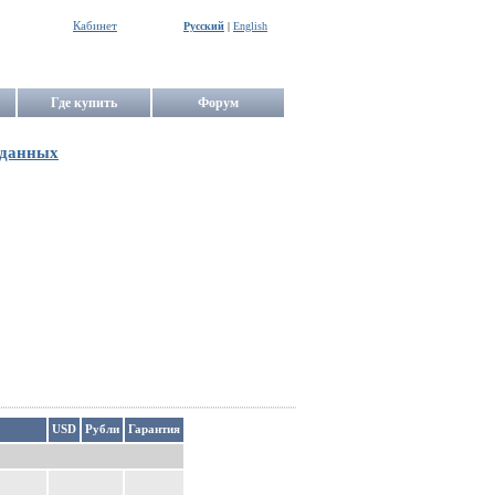
Кабинет
Русский
|
English
Где купить
Форум
 данных
USD
Рубли
Гарантия