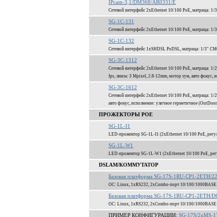
IPcam-3,1/DM368/AR0331/E
Сетевой интерфейс 2xEthernet 10/100 PoE, матрица: 
SG-1C-131
Сетевой интерфейс 2xEthernet 10/100 PoE, матрица: 1
SG-1C-132
Сетевой интерфейс 1xSHDSL PoDSL, матрица: 1/3" CM
SG-3C-1312
Сетевой интерфейс 2xEthernet 10/100 PoE, матрица: 
fps, линза: 3 Mpixel, 2.8-12mm, мотор зум, авто фокус,
SG-3C-1612
Сетевой интерфейс 2xEthernet 10/100 PoE, матрица: 1
авто фокус, исполнение: уличное герметичное (OutDoor
ПРОЖЕКТОРЫ POE
SG-1L-I1
LED-прожектор SG-1L-I1 (2xEthernet 10/100 PoE, регу
SG-1L-W1
LED-прожектор SG-1L-W1 (2xEthernet 10/100 PoE, регу
DSLAM/КОММУТАТОР
Базовая платформа SG-17S-1RU-CP1-2ETH/
ОС: Linux, 1xRS232, 2xCombo-порт 10/100/1000BASE
Базовая платформа SG-17S-1RU-CP1-2ETH/D
ОС: Linux, 1xRS232, 2xCombo-порт 10/100/1000BASE
ПРИМЕР КОНФИГУРАЦИИ:
SG-17S/2xMS-1