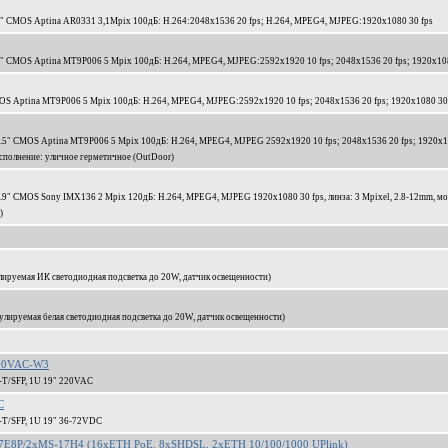
1/3" CMOS Aptina AR0331 3,1Mpix 100дБ: H.264:2048x1536 20 fps; H.264, MPEG4, MJPEG:1920x1080 30 fps
/3" CMOS Aptina MT9P006 5 Mpix 100дБ: H.264, MPEG4, MJPEG:2592x1920 10 fps; 2048x1536 20 fps; 1920x108
OS Aptina MT9P006 5 Mpix 100дБ: H.264, MPEG4, MJPEG:2592x1920 10 fps; 2048x1536 20 fps; 1920x1080 30
1/2.5" CMOS Aptina MT9P006 5 Mpix 100дБ: H.264, MPEG4, MJPEG 2592x1920 10 fps; 2048x1536 20 fps; 1920x
 исполнение: уличное герметичное (OutDoor)
/2.9" CMOS Sony IMX136 2 Mpix 120дБ: H.264, MPEG4, MJPEG 1920x1080 30 fps, линза: 3 Mpixel, 2.8-12mm, мо
)
лируемая ИК светодиодная подсветка до 20W, датчик освещенности)
лируемая белая светодиодная подсветка до 20W, датчик освещенности)
220VAC-W3
-T/SFP, 1U 19" 220VAC
C
-T/SFP, 1U 19" 36-72VDC
7E8P/2xMS-17H4 (16xETH PoE, 8xSHDSL, 2xETH 10/100/1000 UPlink)