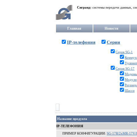
Сигранд:
системы передачи данных, си
Главная
Новости
IP-телефония
Серии
Серия SG-1
Коммут
Удлинит
Серия SG-17
Модем
Модули
Регенер
Шасси
Название продукта
IP-ТЕЛЕФОНИЯ
ПРИМЕР КОНФИГУРАЦИИ:
SG-17R/2xMR-17V/8