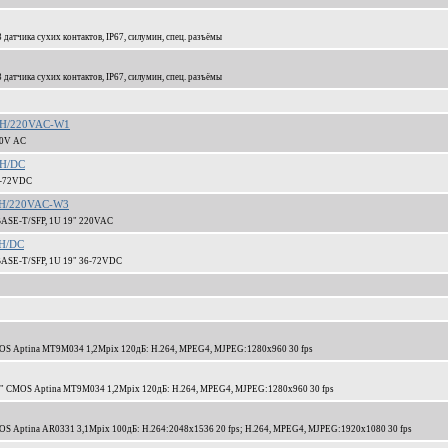
датчика сухих контактов, IP67, силумин, спец. разъёмы
датчика сухих контактов, IP67, силумин, спец. разъёмы
ETH/220VAC-W1
20V AC
TH/DC
36-72VDC
TH/220VAC-W3
BASE-T/SFP, 1U 19" 220VAC
TH/DC
BASE-T/SFP, 1U 19" 36-72VDC
MOS Aptina MT9M034 1,2Mpix 120дБ: H.264, MPEG4, MJPEG:1280x960 30 fps
1/3" CMOS Aptina MT9M034 1,2Mpix 120дБ: H.264, MPEG4, MJPEG:1280x960 30 fps
OS Aptina AR0331 3,1Mpix 100дБ: H.264:2048x1536 20 fps; H.264, MPEG4, MJPEG:1920x1080 30 fps