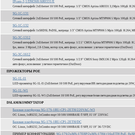
IPcam-3,1/DM368/AR0331/E
Сетевой интерфейс 2xEthernet 10/100 PoE, матрица: 1/3" CMOS Aptina AR0331 3,1Mpix 100дБ: H.2
SG-1C-131
Сетевой интерфейс 2xEthernet 10/100 PoE, матрица: 1/3" CMOS Aptina MT9P006 5 Mpix 100дБ: H.2
SG-1C-132
Сетевой интерфейс 1xSHDSL PoDSL, матрица: 1/3" CMOS Aptina MT9P006 5 Mpix 100дБ: H.264, MP
SG-3C-1312
Сетевой интерфейс 2xEthernet 10/100 PoE, матрица: 1/2.5" CMOS Aptina MT9P006 5 Mpix 100дБ: H
fps, линза: 3 Mpixel, 2.8-12mm, мотор зум, авто фокус, исполнение: уличное герметичное (OutDoor)
SG-3C-1612
Сетевой интерфейс 2xEthernet 10/100 PoE, матрица: 1/2.9" CMOS Sony IMX136 2 Mpix 120дБ: H.264
авто фокус, исполнение: уличное герметичное (OutDoor)
ПРОЖЕКТОРЫ POE
SG-1L-I1
LED-прожектор SG-1L-I1 (2xEthernet 10/100 PoE, регулируемая ИК светодиодная подсветка до 20W,
SG-1L-W1
LED-прожектор SG-1L-W1 (2xEthernet 10/100 PoE, регулируемая белая светодиодная подсветка до 2
DSLAM/КОММУТАТОР
Базовая платформа SG-17S-1RU-CP1-2ETH/220VAC-W3
ОС: Linux, 1xRS232, 2xCombo-порт 10/100/1000BASE-T/SFP, 1U 19" 220VAC
Базовая платформа SG-17S-1RU-CP1-2ETH/DC
ОС: Linux, 1xRS232, 2xCombo-порт 10/100/1000BASE-T/SFP, 1U 19" 36-72VDC
ПРИМЕР КОНФИГУРАЦИИ:
SG-17S/2xMS-17E8P/2xMS-17H4 (16xETH PoE, 8xSH