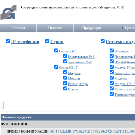
Сигранд:
системы передачи данных, системы видеонаблюдения, VoIP.
Главная
Новости
Продукция
Цены
IP-телефония
Серии
Системы вид
Серия SG-1
IP-камеры
Коммутаторы PoE
Прожекторы 
Удлинители PoE
DSLAM/Комм
Серия SG-17
Модули IP-к
Модемы
Коммутаторы
Модули
Модемы
Регенераторы
Модули DSL
Шасси
Удлинители P
Термокожухи
Название продукта
IP-ТЕЛЕФОНИЯ
ПРИМЕР КОНФИГУРАЦИИ:
SG-17R/2xMR-17V/8xSMR-17Vs (16xFXS, 4xETH 10/100