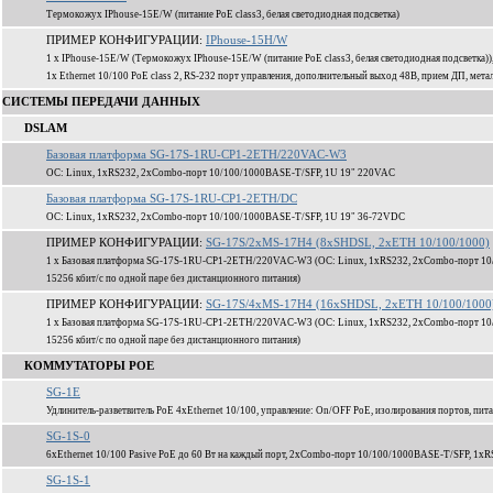
Термокожух IPhouse-15E/W (питание PoE class3, белая светодиодная подсветка)
ПРИМЕР КОНФИГУРАЦИИ:
IPhouse-15H/W
1 x IPhouse-15E/W (Термокожух IPhouse-15E/W (питание PoE class3, белая светодиодная подсветка
1x Ethernet 10/100 PoE class 2, RS-232 порт управления, дополнительный выход 48В, прием ДП, мета
СИСТЕМЫ ПЕРЕДАЧИ ДАННЫХ
DSLAM
Базовая платформа SG-17S-1RU-CP1-2ETH/220VAC-W3
ОС: Linux, 1xRS232, 2xCombo-порт 10/100/1000BASE-T/SFP, 1U 19" 220VAC
Базовая платформа SG-17S-1RU-CP1-2ETH/DC
ОС: Linux, 1xRS232, 2xCombo-порт 10/100/1000BASE-T/SFP, 1U 19" 36-72VDC
ПРИМЕР КОНФИГУРАЦИИ:
SG-17S/2xMS-17H4 (8xSHDSL, 2xETH 10/100/1000)
1 x Базовая платформа SG-17S-1RU-CP1-2ETH/220VAC-W3 (ОС: Linux, 1xRS232, 2xCombo-порт 10
15256 кбит/c по одной паре без дистанционного питания)
ПРИМЕР КОНФИГУРАЦИИ:
SG-17S/4xMS-17H4 (16xSHDSL, 2xETH 10/100/1000
1 x Базовая платформа SG-17S-1RU-CP1-2ETH/220VAC-W3 (ОС: Linux, 1xRS232, 2xCombo-порт 10
15256 кбит/c по одной паре без дистанционного питания)
КОММУТАТОРЫ POE
SG-1E
Удлинитель-разветвитель PoE 4xEthernet 10/100, управление: On/OFF PoE, изолирования портов, пита
SG-1S-0
6xEthernet 10/100 Pasive PoE до 60 Вт на каждый порт, 2xCombo-порт 10/100/1000BASE-T/SFP, 1xR
SG-1S-1