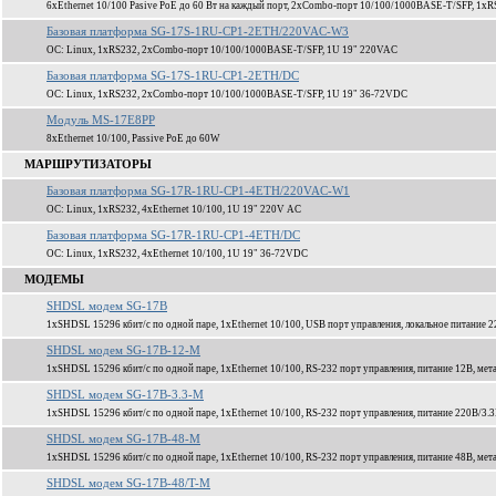
6xEthernet 10/100 Pasive PoE до 60 Вт на каждый порт, 2xCombo-порт 10/100/1000BASE-T/SFP, 1xR
Базовая платформа SG-17S-1RU-CP1-2ETH/220VAC-W3
ОС: Linux, 1xRS232, 2xCombo-порт 10/100/1000BASE-T/SFP, 1U 19" 220VAC
Базовая платформа SG-17S-1RU-CP1-2ETH/DC
ОС: Linux, 1xRS232, 2xCombo-порт 10/100/1000BASE-T/SFP, 1U 19" 36-72VDC
Модуль MS-17E8PP
8xEthernet 10/100, Passive PoE до 60W
МАРШРУТИЗАТОРЫ
Базовая платформа SG-17R-1RU-CP1-4ETH/220VAC-W1
ОС: Linux, 1xRS232, 4xEthernet 10/100, 1U 19" 220V AC
Базовая платформа SG-17R-1RU-CP1-4ETH/DC
ОС: Linux, 1xRS232, 4xEthernet 10/100, 1U 19" 36-72VDC
МОДЕМЫ
SHDSL модем SG-17B
1xSHDSL 15296 кбит/c по одной паре, 1xEthernet 10/100, USB порт управления, локальное питание 2
SHDSL модем SG-17B-12-M
1xSHDSL 15296 кбит/c по одной паре, 1xEthernet 10/100, RS-232 порт управления, питание 12В, мет
SHDSL модем SG-17B-3.3-M
1xSHDSL 15296 кбит/c по одной паре, 1xEthernet 10/100, RS-232 порт управления, питание 220В/3.3
SHDSL модем SG-17B-48-M
1xSHDSL 15296 кбит/c по одной паре, 1xEthernet 10/100, RS-232 порт управления, питание 48В, мет
SHDSL модем SG-17B-48/T-M