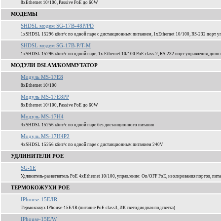
8xEthernet 10/100, Passive PoE до 60W
МОДЕМЫ
SHDSL модем SG-17B-48P/PD
1xSHDSL 15296 кбит/c по одной паре с дистанционным питанием, 1xEthernet 10/100, RS-232 порт уп
SHDSL модем SG-17B-P/T-M
1xSHDSL 15296 кбит/c по одной паре, 1x Ethernet 10/100 PoE class 2, RS-232 порт управления, доп
МОДУЛИ DSLAM/КОММУТАТОР
Модуль MS-17E8
8xEthernet 10/100
Модуль MS-17E8PP
8xEthernet 10/100, Passive PoE до 60W
Модуль MS-17H4
4xSHDSL 15256 кбит/c по одной паре без дистанционного питания
Модуль MS-17H4P2
4xSHDSL 15256 кбит/c по одной паре c дистанционным питанием 240V
УДЛИНИТЕЛИ POE
SG-1E
Удлинитель-разветвитель PoE 4xEthernet 10/100, управление: On/OFF PoE, изолирования портов, пита
ТЕРМОКОЖУХИ POE
IPhouse-15E/IR
Термокожух IPhouse-15E/IR (питание PoE class3, ИК светодиодная подсветка)
IPhouse-15E/W