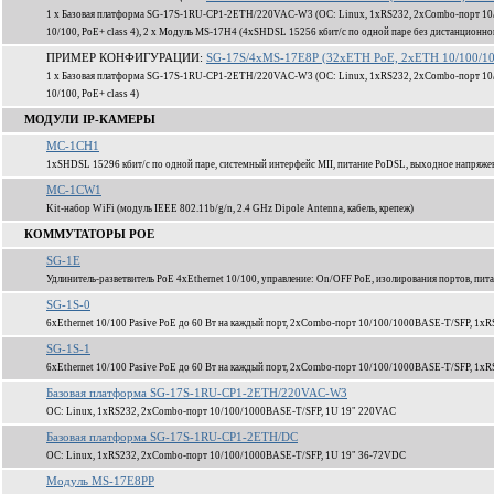
1 x Базовая платформа SG-17S-1RU-CP1-2ETH/220VAC-W3 (ОС: Linux, 1xRS232, 2xCombo-порт 10/
10/100, PoE+ class 4), 2 x Модуль MS-17H4 (4xSHDSL 15256 кбит/c по одной паре без дистанционно
ПРИМЕР КОНФИГУРАЦИИ:
SG-17S/4xMS-17E8P (32xETH PoE, 2xETH 10/100/10
1 x Базовая платформа SG-17S-1RU-CP1-2ETH/220VAC-W3 (ОС: Linux, 1xRS232, 2xCombo-порт 10/
10/100, PoE+ class 4)
МОДУЛИ IP-КАМЕРЫ
MC-1CH1
1xSHDSL 15296 кбит/c по одной паре, системный интерфейс MII, питание PoDSL, выходное напряж
MC-1CW1
Kit-набор WiFi (модуль IEEE 802.11b/g/n, 2.4 GHz Dipole Antenna, кабель, крепеж)
КОММУТАТОРЫ POE
SG-1E
Удлинитель-разветвитель PoE 4xEthernet 10/100, управление: On/OFF PoE, изолирования портов, пита
SG-1S-0
6xEthernet 10/100 Pasive PoE до 60 Вт на каждый порт, 2xCombo-порт 10/100/1000BASE-T/SFP, 1xR
SG-1S-1
6xEthernet 10/100 Pasive PoE до 60 Вт на каждый порт, 2xCombo-порт 10/100/1000BASE-T/SFP, 1xR
Базовая платформа SG-17S-1RU-CP1-2ETH/220VAC-W3
ОС: Linux, 1xRS232, 2xCombo-порт 10/100/1000BASE-T/SFP, 1U 19" 220VAC
Базовая платформа SG-17S-1RU-CP1-2ETH/DC
ОС: Linux, 1xRS232, 2xCombo-порт 10/100/1000BASE-T/SFP, 1U 19" 36-72VDC
Модуль MS-17E8PP