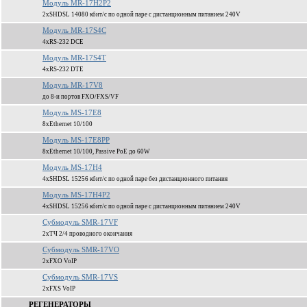
Модуль MR-17H2P2
2xSHDSL 14080 кбит/c по одной паре c дистанционным питанием 240V
Модуль MR-17S4C
4xRS-232 DCE
Модуль MR-17S4T
4xRS-232 DTE
Модуль MR-17V8
до 8-и портов FXO/FXS/VF
Модуль MS-17E8
8xEthernet 10/100
Модуль MS-17E8PP
8xEthernet 10/100, Passive PoE до 60W
Модуль MS-17H4
4xSHDSL 15256 кбит/c по одной паре без дистанционного питания
Модуль MS-17H4P2
4xSHDSL 15256 кбит/c по одной паре c дистанционным питанием 240V
Субмодуль SMR-17VF
2xТЧ 2/4 проводного окончания
Субмодуль SMR-17VO
2xFXO VoIP
Субмодуль SMR-17VS
2xFXS VoIP
РЕГЕНЕРАТОРЫ