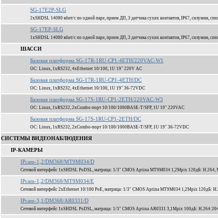
SG-17E2P-SLG
2xSHDSL 14080 кбит/c по одной паре, прием ДП, 3 датчика сухих контактов, IP67, силумин, спе
SG-17EP-SLG
1xSHDSL 14080 кбит/c по одной паре, прием ДП, 3 датчика сухих контактов, IP67, силумин, спе
ШАССИ
Базовая платформа SG-17R-1RU-CP1-4ETH/220VAC-W1
ОС: Linux, 1xRS232, 4xEthernet 10/100, 1U 19" 220V AC
Базовая платформа SG-17R-1RU-CP1-4ETH/DC
ОС: Linux, 1xRS232, 4xEthernet 10/100, 1U 19" 36-72VDC
Базовая платформа SG-17S-1RU-CP1-2ETH/220VAC-W3
ОС: Linux, 1xRS232, 2xCombo-порт 10/100/1000BASE-T/SFP, 1U 19" 220VAC
Базовая платформа SG-17S-1RU-CP1-2ETH/DC
ОС: Linux, 1xRS232, 2xCombo-порт 10/100/1000BASE-T/SFP, 1U 19" 36-72VDC
СИСТЕМЫ ВИДЕОНАБЛЮДЕНИЯ
IP-КАМЕРЫ
IPcam-1,2/DM368/MT9M034/D
Сетевой интерфейс 1xSHDSL PoDSL, матрица: 1/3" CMOS Aptina MT9M034 1,2Mpix 120дБ: H.264,
IPcam-1,2/DM368/MT9M034/E
Сетевой интерфейс 2xEthernet 10/100 PoE, матрица: 1/3" CMOS Aptina MT9M034 1,2Mpix 120дБ: 
IPcam-3,1/DM368/AR0331/D
Сетевой интерфейс 1xSHDSL PoDSL, матрица: 1/3" CMOS Aptina AR0331 3,1Mpix 100дБ: H.264:204