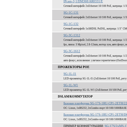
IPcam-3,1/DM368/AR0331/E
Сетевой интерфейс 2xEthernet 10/100 PoE, матрица: 
SG-1C-131
Сетевой интерфейс 2xEthernet 10/100 PoE, матрица: 1
SG-1C-132
Сетевой интерфейс 1xSHDSL PoDSL, матрица: 1/3" CM
SG-3C-1312
Сетевой интерфейс 2xEthernet 10/100 PoE, матрица: 
fps, линза: 3 Mpixel, 2.8-12mm, мотор зум, авто фокус,
SG-3C-1612
Сетевой интерфейс 2xEthernet 10/100 PoE, матрица: 1
авто фокус, исполнение: уличное герметичное (OutDoor
ПРОЖЕКТОРЫ POE
SG-1L-I1
LED-прожектор SG-1L-I1 (2xEthernet 10/100 PoE, регу
SG-1L-W1
LED-прожектор SG-1L-W1 (2xEthernet 10/100 PoE, регу
DSLAM/КОММУТАТОР
Базовая платформа SG-17S-1RU-CP1-2ETH/
ОС: Linux, 1xRS232, 2xCombo-порт 10/100/1000BASE
Базовая платформа SG-17S-1RU-CP1-2ETH/D
ОС: Linux, 1xRS232, 2xCombo-порт 10/100/1000BASE
ПРИМЕР КОНФИГУРАЦИИ:
SG-17S/2xMS-1