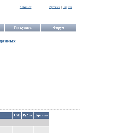
Кабинет
Русский
|
English
Где купить
Форум
 данных
USD
Рубли
Гарантия