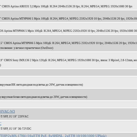
1/3" CMOS Aptina AR0331 3,1Mpix 100дБ: H.264:2048x1536 20 fps; H.264, MPEG4, MJPEG:1920x1080 30 fps
/3" CMOS Aptina MT9P006 5 Mpix 100дБ: H.264, MPEG4, MJPEG:2592x1920 10 fps; 2048x1536 20 fps; 1920x108
OS Aptina MT9P006 5 Mpix 100дБ: H.264, MPEG4, MJPEG:2592x1920 10 fps; 2048x1536 20 fps; 1920x1080 30
1/2.5" CMOS Aptina MT9P006 5 Mpix 100дБ: H.264, MPEG4, MJPEG 2592x1920 10 fps; 2048x1536 20 fps; 1920x
 исполнение: уличное герметичное (OutDoor)
/2.9" CMOS Sony IMX136 2 Mpix 120дБ: H.264, MPEG4, MJPEG 1920x1080 30 fps, линза: 3 Mpixel, 2.8-12mm, мо
)
лируемая ИК светодиодная подсветка до 20W, датчик освещенности)
лируемая белая светодиодная подсветка до 20W, датчик освещенности)
220VAC-W3
-T/SFP, 1U 19" 220VAC
C
-T/SFP, 1U 19" 36-72VDC
7E8P/2xMS-17H4 (16xETH PoE, 8xSHDSL, 2xETH 10/100/1000 UPlink)