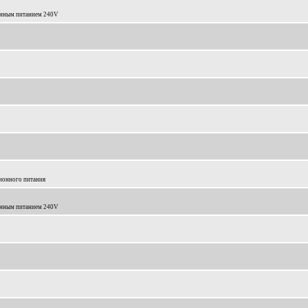
онным питанием 240V
ионного питания
онным питанием 240V