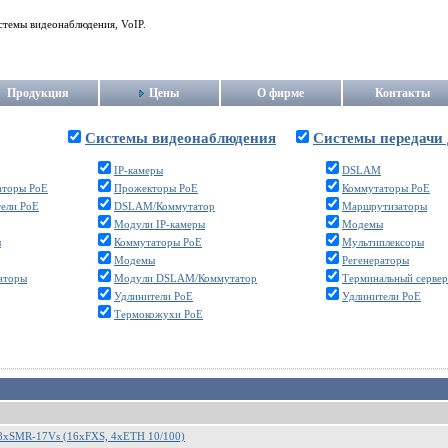
стемы видеонаблюдения, VoIP.
Продукция
Цены
О фирме
Контакты
Системы видеонаблюдения
Системы передачи
IP-камеры
DSLAM
аторы PoE
Прожекторы PoE
Коммутаторы PoE
ели PoE
DSLAM/Коммутатор
Маршрутизаторы
Модули IP-камеры
Модемы
ы
Коммутаторы PoE
Мультиплексоры
Модемы
Регенераторы
аторы
Модули DSLAM/Коммутатор
Терминальный сервер
Удлинители PoE
Удлинители PoE
Термокожухи PoE
xSMR-17Vs (16xFXS, 4xETH 10/100)