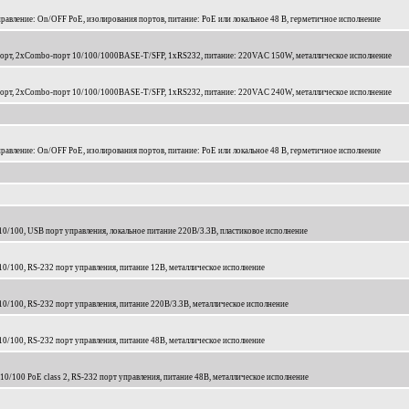
правление: On/OFF PoE, изолирования портов, питание: PoE или локальное 48 В, герметичное исполнение
й порт, 2xCombo-порт 10/100/1000BASE-T/SFP, 1xRS232, питание: 220VAC 150W, металлическое исполнение
й порт, 2xCombo-порт 10/100/1000BASE-T/SFP, 1xRS232, питание: 220VAC 240W, металлическое исполнение
правление: On/OFF PoE, изолирования портов, питание: PoE или локальное 48 В, герметичное исполнение
10/100, USB порт управления, локальное питание 220В/3.3В, пластиковое исполнение
10/100, RS-232 порт управления, питание 12В, металлическое исполнение
10/100, RS-232 порт управления, питание 220В/3.3В, металлическое исполнение
10/100, RS-232 порт управления, питание 48В, металлическое исполнение
10/100 PoE class 2, RS-232 порт управления, питание 48В, металлическое исполнение