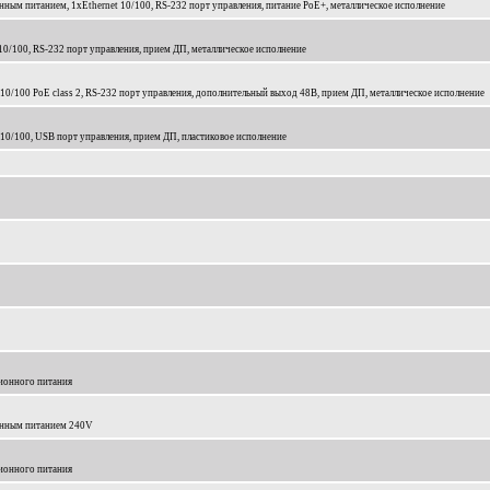
ным питанием, 1xEthernet 10/100, RS-232 порт управления, питание PoE+, металлическое исполнение
10/100, RS-232 порт управления, прием ДП, металлическое исполнение
 10/100 PoE class 2, RS-232 порт управления, дополнительный выход 48В, прием ДП, металлическое исполнение
 10/100, USB порт управления, прием ДП, пластиковое исполнение
ионного питания
онным питанием 240V
ионного питания