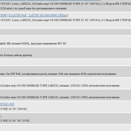
W3 (ОС: Linux, 1xRS232, 2xCombo-порт 10/100/1000BASE-T/SFP, 1U 19" 220VAC), 2 x Модуль MS-17E8P (8x
5256 кбит/c по одной паре без дистанционного питания)
E8P (32xETH PoE, 2xETH 10/100/1000 UPlink)
W3 (ОС: Linux, 1xRS232, 2xCombo-порт 10/100/1000BASE-T/SFP, 1U 19" 220VAC), 4 x Модуль MS-17E8P (8x
рфейс MII, питание PoDSL, выходное напряжение 48V DC
le Antenna, кабель, крепеж)
ение: On/OFF PoE, изолирования портов, питание: PoE или локальное 48 В, герметичное исполнение
т, 2xCombo-порт 10/100/1000BASE-T/SFP, 1xRS232, питание: 220VAC 150W, металлическое исполнение
т, 2xCombo-порт 10/100/1000BASE-T/SFP, 1xRS232, питание: 220VAC 240W, металлическое исполнение
220VAC-W3
-T/SFP, 1U 19" 220VAC
C
-T/SFP, 1U 19" 36-72VDC