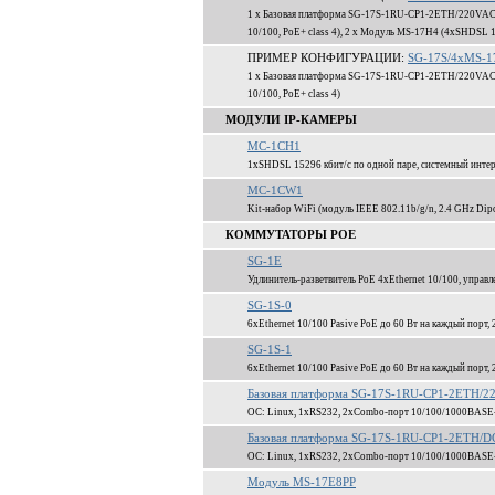
1 x Базовая платформа SG-17S-1RU-CP1-2ETH/220VAC-
10/100, PoE+ class 4), 2 x Модуль MS-17H4 (4xSHDSL 1
ПРИМЕР КОНФИГУРАЦИИ:
SG-17S/4xMS-17
1 x Базовая платформа SG-17S-1RU-CP1-2ETH/220VAC-
10/100, PoE+ class 4)
МОДУЛИ IP-КАМЕРЫ
MC-1CH1
1xSHDSL 15296 кбит/c по одной паре, системный инте
MC-1CW1
Kit-набор WiFi (модуль IEEE 802.11b/g/n, 2.4 GHz Dipo
КОММУТАТОРЫ POE
SG-1E
Удлинитель-разветвитель PoE 4xEthernet 10/100, управл
SG-1S-0
6xEthernet 10/100 Pasive PoE до 60 Вт на каждый пор
SG-1S-1
6xEthernet 10/100 Pasive PoE до 60 Вт на каждый пор
Базовая платформа SG-17S-1RU-CP1-2ETH/
ОС: Linux, 1xRS232, 2xCombo-порт 10/100/1000BASE
Базовая платформа SG-17S-1RU-CP1-2ETH/D
ОС: Linux, 1xRS232, 2xCombo-порт 10/100/1000BASE
Модуль MS-17E8PP