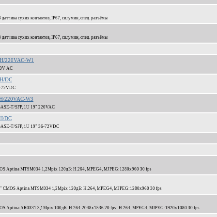
датчика сухих контактов, IP67, силумин, спец. разъёмы
датчика сухих контактов, IP67, силумин, спец. разъёмы
ETH/220VAC-W1
20V AC
TH/DC
36-72VDC
TH/220VAC-W3
BASE-T/SFP, 1U 19" 220VAC
TH/DC
BASE-T/SFP, 1U 19" 36-72VDC
MOS Aptina MT9M034 1,2Mpix 120дБ: H.264, MPEG4, MJPEG:1280x960 30 fps
1/3" CMOS Aptina MT9M034 1,2Mpix 120дБ: H.264, MPEG4, MJPEG:1280x960 30 fps
OS Aptina AR0331 3,1Mpix 100дБ: H.264:2048x1536 20 fps; H.264, MPEG4, MJPEG:1920x1080 30 fps