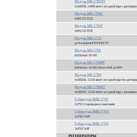
Модуль MR-17H2P2
2xSHDSL 14080 кбит/c по одной паре c дистанци
Модуль MR-17S4C
4xRS-232 DCE
Модуль MR-17S4T
4xRS-232 DTE
Модуль MR-17V8
до 8-и портов FXO/FXS/VF
Модуль MS-17E8
8xEthernet 10/100
Модуль MS-17E8PP
8xEthernet 10/100, Passive PoE до 60W
Модуль MS-17H4
4xSHDSL 15256 кбит/c по одной паре без дистанц
Модуль MS-17H4P2
4xSHDSL 15256 кбит/c по одной паре c дистанци
Субмодуль SMR-17VF
2xТЧ 2/4 проводного окончания
Субмодуль SMR-17VO
2xFXO VoIP
Субмодуль SMR-17VS
2xFXS VoIP
РЕГЕНЕРАТОРЫ