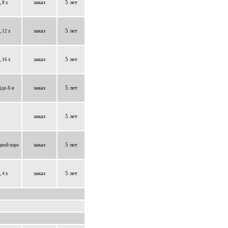
заказ
5 лет
 8 x
заказ
5 лет
 12 x
заказ
5 лет
 16 x
заказ
5 лет
(до 8-и
заказ
5 лет
заказ
5 лет
дной паре
заказ
5 лет
 4 x