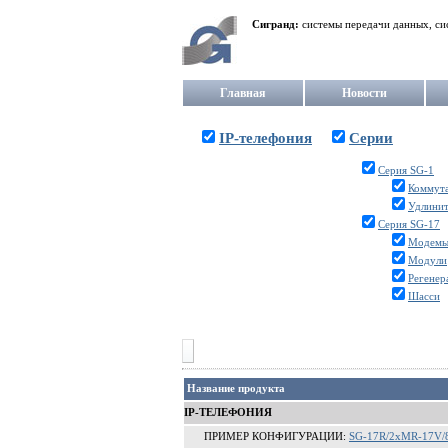
Сигранд:
системы передачи данных, си
Главная
Новости
IP-телефония
Серии
Серия SG-1
Коммут
Удлинит
Серия SG-17
Модем
Модули
Регенер
Шасси
Название продукта
IP-ТЕЛЕФОНИЯ
ПРИМЕР КОНФИГУРАЦИИ:
SG-17R/2xMR-17V/8