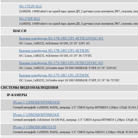
SG-17E2P-SLG
2xSHDSL 14080 кбит/c по одной паре, прием ДП, 3 датчика сухих контактов, IP67, силумин, спе
SG-17EP-SLG
1xSHDSL 14080 кбит/c по одной паре, прием ДП, 3 датчика сухих контактов, IP67, силумин, спе
ШАССИ
Базовая платформа SG-17R-1RU-CP1-4ETH/220VAC-W1
ОС: Linux, 1xRS232, 4xEthernet 10/100, 1U 19" 220V AC
Базовая платформа SG-17R-1RU-CP1-4ETH/DC
ОС: Linux, 1xRS232, 4xEthernet 10/100, 1U 19" 36-72VDC
Базовая платформа SG-17S-1RU-CP1-2ETH/220VAC-W3
ОС: Linux, 1xRS232, 2xCombo-порт 10/100/1000BASE-T/SFP, 1U 19" 220VAC
Базовая платформа SG-17S-1RU-CP1-2ETH/DC
ОС: Linux, 1xRS232, 2xCombo-порт 10/100/1000BASE-T/SFP, 1U 19" 36-72VDC
СИСТЕМЫ ВИДЕОНАБЛЮДЕНИЯ
IP-КАМЕРЫ
IPcam-1,2/DM368/MT9M034/D
Сетевой интерфейс 1xSHDSL PoDSL, матрица: 1/3" CMOS Aptina MT9M034 1,2Mpix 120дБ: H.264,
IPcam-1,2/DM368/MT9M034/E
Сетевой интерфейс 2xEthernet 10/100 PoE, матрица: 1/3" CMOS Aptina MT9M034 1,2Mpix 120дБ: 
IPcam-3,1/DM368/AR0331/D
Сетевой интерфейс 1xSHDSL PoDSL, матрица: 1/3" CMOS Aptina AR0331 3,1Mpix 100дБ: H.264:204