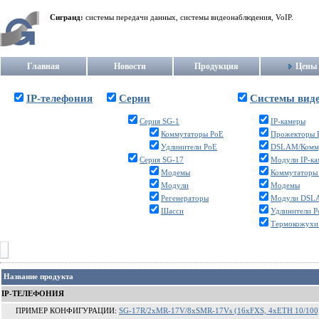
Сигранд:
системы передачи данных, системы видеонаблюдения, VoIP.
Главная
Новости
Продукция
Цены
IP-телефония
Серии
Системы вид
Серия SG-1
IP-камеры
Коммутаторы PoE
Прожекторы 
Удлинители PoE
DSLAM/Комм
Серия SG-17
Модули IP-к
Модемы
Коммутаторы
Модули
Модемы
Регенераторы
Модули DSL
Шасси
Удлинители P
Термокожухи
Название продукта
IP-ТЕЛЕФОНИЯ
ПРИМЕР КОНФИГУРАЦИИ:
SG-17R/2xMR-17V/8xSMR-17Vs (16xFXS, 4xETH 10/100