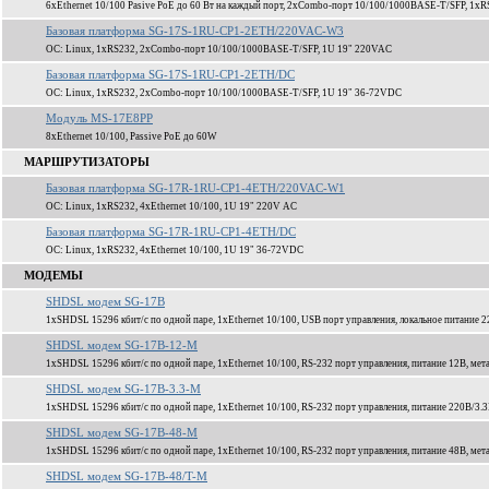
6xEthernet 10/100 Pasive PoE до 60 Вт на каждый порт, 2xCombo-порт 10/100/1000BASE-T/SFP, 1xR
Базовая платформа SG-17S-1RU-CP1-2ETH/220VAC-W3
ОС: Linux, 1xRS232, 2xCombo-порт 10/100/1000BASE-T/SFP, 1U 19" 220VAC
Базовая платформа SG-17S-1RU-CP1-2ETH/DC
ОС: Linux, 1xRS232, 2xCombo-порт 10/100/1000BASE-T/SFP, 1U 19" 36-72VDC
Модуль MS-17E8PP
8xEthernet 10/100, Passive PoE до 60W
МАРШРУТИЗАТОРЫ
Базовая платформа SG-17R-1RU-CP1-4ETH/220VAC-W1
ОС: Linux, 1xRS232, 4xEthernet 10/100, 1U 19" 220V AC
Базовая платформа SG-17R-1RU-CP1-4ETH/DC
ОС: Linux, 1xRS232, 4xEthernet 10/100, 1U 19" 36-72VDC
МОДЕМЫ
SHDSL модем SG-17B
1xSHDSL 15296 кбит/c по одной паре, 1xEthernet 10/100, USB порт управления, локальное питание 2
SHDSL модем SG-17B-12-M
1xSHDSL 15296 кбит/c по одной паре, 1xEthernet 10/100, RS-232 порт управления, питание 12В, мет
SHDSL модем SG-17B-3.3-M
1xSHDSL 15296 кбит/c по одной паре, 1xEthernet 10/100, RS-232 порт управления, питание 220В/3.3
SHDSL модем SG-17B-48-M
1xSHDSL 15296 кбит/c по одной паре, 1xEthernet 10/100, RS-232 порт управления, питание 48В, мет
SHDSL модем SG-17B-48/T-M