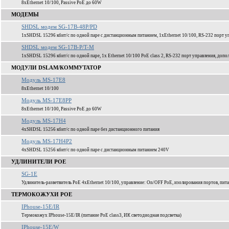
8xEthernet 10/100, Passive PoE до 60W
МОДЕМЫ
SHDSL модем SG-17B-48P/PD
1xSHDSL 15296 кбит/c по одной паре с дистанционным питанием, 1xEthernet 10/100, RS-232 порт уп
SHDSL модем SG-17B-P/T-M
1xSHDSL 15296 кбит/c по одной паре, 1x Ethernet 10/100 PoE class 2, RS-232 порт управления, доп
МОДУЛИ DSLAM/КОММУТАТОР
Модуль MS-17E8
8xEthernet 10/100
Модуль MS-17E8PP
8xEthernet 10/100, Passive PoE до 60W
Модуль MS-17H4
4xSHDSL 15256 кбит/c по одной паре без дистанционного питания
Модуль MS-17H4P2
4xSHDSL 15256 кбит/c по одной паре c дистанционным питанием 240V
УДЛИНИТЕЛИ POE
SG-1E
Удлинитель-разветвитель PoE 4xEthernet 10/100, управление: On/OFF PoE, изолирования портов, пита
ТЕРМОКОЖУХИ POE
IPhouse-15E/IR
Термокожух IPhouse-15E/IR (питание PoE class3, ИК светодиодная подсветка)
IPhouse-15E/W