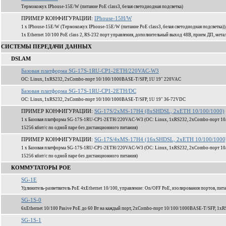
Термокожух IPhouse-15E/W (питание PoE class3, белая светодиодная подсветка)
ПРИМЕР КОНФИГУРАЦИИ:
IPhouse-15H/W
1 x IPhouse-15E/W (Термокожух IPhouse-15E/W (питание PoE class3, белая светодиодная подсветка
1x Ethernet 10/100 PoE class 2, RS-232 порт управления, дополнительный выход 48В, прием ДП, мета
СИСТЕМЫ ПЕРЕДАЧИ ДАННЫХ
DSLAM
Базовая платформа SG-17S-1RU-CP1-2ETH/220VAC-W3
ОС: Linux, 1xRS232, 2xCombo-порт 10/100/1000BASE-T/SFP, 1U 19" 220VAC
Базовая платформа SG-17S-1RU-CP1-2ETH/DC
ОС: Linux, 1xRS232, 2xCombo-порт 10/100/1000BASE-T/SFP, 1U 19" 36-72VDC
ПРИМЕР КОНФИГУРАЦИИ:
SG-17S/2xMS-17H4 (8xSHDSL, 2xETH 10/100/1000)
1 x Базовая платформа SG-17S-1RU-CP1-2ETH/220VAC-W3 (ОС: Linux, 1xRS232, 2xCombo-порт 10
15256 кбит/c по одной паре без дистанционного питания)
ПРИМЕР КОНФИГУРАЦИИ:
SG-17S/4xMS-17H4 (16xSHDSL, 2xETH 10/100/1000
1 x Базовая платформа SG-17S-1RU-CP1-2ETH/220VAC-W3 (ОС: Linux, 1xRS232, 2xCombo-порт 10
15256 кбит/c по одной паре без дистанционного питания)
КОММУТАТОРЫ POE
SG-1E
Удлинитель-разветвитель PoE 4xEthernet 10/100, управление: On/OFF PoE, изолирования портов, пита
SG-1S-0
6xEthernet 10/100 Pasive PoE до 60 Вт на каждый порт, 2xCombo-порт 10/100/1000BASE-T/SFP, 1xR
SG-1S-1