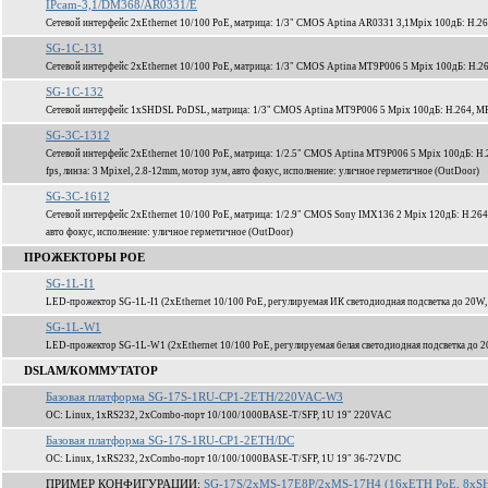
IPcam-3,1/DM368/AR0331/E
Сетевой интерфейс 2xEthernet 10/100 PoE, матрица: 1/3" CMOS Aptina AR0331 3,1Mpix 100дБ: H.2
SG-1C-131
Сетевой интерфейс 2xEthernet 10/100 PoE, матрица: 1/3" CMOS Aptina MT9P006 5 Mpix 100дБ: H.2
SG-1C-132
Сетевой интерфейс 1xSHDSL PoDSL, матрица: 1/3" CMOS Aptina MT9P006 5 Mpix 100дБ: H.264, MP
SG-3C-1312
Сетевой интерфейс 2xEthernet 10/100 PoE, матрица: 1/2.5" CMOS Aptina MT9P006 5 Mpix 100дБ: H
fps, линза: 3 Mpixel, 2.8-12mm, мотор зум, авто фокус, исполнение: уличное герметичное (OutDoor)
SG-3C-1612
Сетевой интерфейс 2xEthernet 10/100 PoE, матрица: 1/2.9" CMOS Sony IMX136 2 Mpix 120дБ: H.264
авто фокус, исполнение: уличное герметичное (OutDoor)
ПРОЖЕКТОРЫ POE
SG-1L-I1
LED-прожектор SG-1L-I1 (2xEthernet 10/100 PoE, регулируемая ИК светодиодная подсветка до 20W,
SG-1L-W1
LED-прожектор SG-1L-W1 (2xEthernet 10/100 PoE, регулируемая белая светодиодная подсветка до 2
DSLAM/КОММУТАТОР
Базовая платформа SG-17S-1RU-CP1-2ETH/220VAC-W3
ОС: Linux, 1xRS232, 2xCombo-порт 10/100/1000BASE-T/SFP, 1U 19" 220VAC
Базовая платформа SG-17S-1RU-CP1-2ETH/DC
ОС: Linux, 1xRS232, 2xCombo-порт 10/100/1000BASE-T/SFP, 1U 19" 36-72VDC
ПРИМЕР КОНФИГУРАЦИИ:
SG-17S/2xMS-17E8P/2xMS-17H4 (16xETH PoE, 8xSH