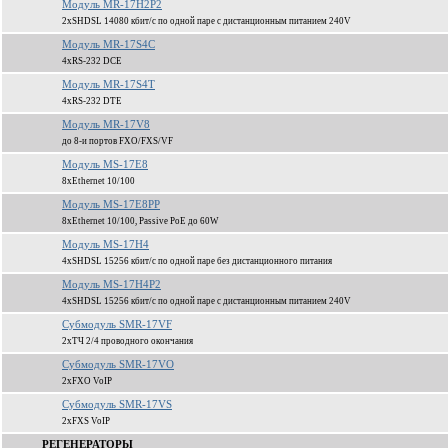
Модуль MR-17H2P2
2xSHDSL 14080 кбит/c по одной паре c дистанционным питанием 240V
Модуль MR-17S4C
4xRS-232 DCE
Модуль MR-17S4T
4xRS-232 DTE
Модуль MR-17V8
до 8-и портов FXO/FXS/VF
Модуль MS-17E8
8xEthernet 10/100
Модуль MS-17E8PP
8xEthernet 10/100, Passive PoE до 60W
Модуль MS-17H4
4xSHDSL 15256 кбит/c по одной паре без дистанционного питания
Модуль MS-17H4P2
4xSHDSL 15256 кбит/c по одной паре c дистанционным питанием 240V
Субмодуль SMR-17VF
2xТЧ 2/4 проводного окончания
Субмодуль SMR-17VO
2xFXO VoIP
Субмодуль SMR-17VS
2xFXS VoIP
РЕГЕНЕРАТОРЫ