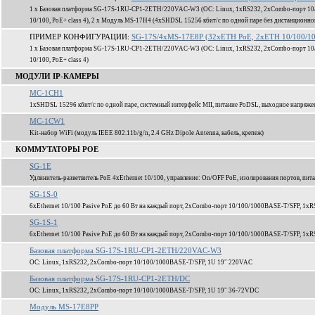
1 x Базовая платформа SG-17S-1RU-CP1-2ETH/220VAC-W3 (ОС: Linux, 1xRS232, 2xCombo-порт 10/
10/100, PoE+ class 4), 2 x Модуль MS-17H4 (4xSHDSL 15256 кбит/c по одной паре без дистанционно
ПРИМЕР КОНФИГУРАЦИИ:
SG-17S/4xMS-17E8P (32xETH PoE, 2xETH 10/100/10
1 x Базовая платформа SG-17S-1RU-CP1-2ETH/220VAC-W3 (ОС: Linux, 1xRS232, 2xCombo-порт 10/
10/100, PoE+ class 4)
МОДУЛИ IP-КАМЕРЫ
MC-1CH1
1xSHDSL 15296 кбит/c по одной паре, системный интерфейс MII, питание PoDSL, выходное напряж
MC-1CW1
Kit-набор WiFi (модуль IEEE 802.11b/g/n, 2.4 GHz Dipole Antenna, кабель, крепеж)
КОММУТАТОРЫ POE
SG-1E
Удлинитель-разветвитель PoE 4xEthernet 10/100, управление: On/OFF PoE, изолирования портов, пита
SG-1S-0
6xEthernet 10/100 Pasive PoE до 60 Вт на каждый порт, 2xCombo-порт 10/100/1000BASE-T/SFP, 1xR
SG-1S-1
6xEthernet 10/100 Pasive PoE до 60 Вт на каждый порт, 2xCombo-порт 10/100/1000BASE-T/SFP, 1xR
Базовая платформа SG-17S-1RU-CP1-2ETH/220VAC-W3
ОС: Linux, 1xRS232, 2xCombo-порт 10/100/1000BASE-T/SFP, 1U 19" 220VAC
Базовая платформа SG-17S-1RU-CP1-2ETH/DC
ОС: Linux, 1xRS232, 2xCombo-порт 10/100/1000BASE-T/SFP, 1U 19" 36-72VDC
Модуль MS-17E8PP