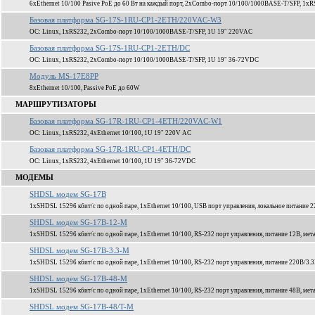
6xEthernet 10/100 Pasive PoE до 60 Вт на каждый порт, 2xCombo-порт 10/100/1000BASE-T/SFP, 1xR
Базовая платформа SG-17S-1RU-CP1-2ETH/220VAC-W3
ОС: Linux, 1xRS232, 2xCombo-порт 10/100/1000BASE-T/SFP, 1U 19" 220VAC
Базовая платформа SG-17S-1RU-CP1-2ETH/DC
ОС: Linux, 1xRS232, 2xCombo-порт 10/100/1000BASE-T/SFP, 1U 19" 36-72VDC
Модуль MS-17E8PP
8xEthernet 10/100, Passive PoE до 60W
МАРШРУТИЗАТОРЫ
Базовая платформа SG-17R-1RU-CP1-4ETH/220VAC-W1
ОС: Linux, 1xRS232, 4xEthernet 10/100, 1U 19" 220V AC
Базовая платформа SG-17R-1RU-CP1-4ETH/DC
ОС: Linux, 1xRS232, 4xEthernet 10/100, 1U 19" 36-72VDC
МОДЕМЫ
SHDSL модем SG-17B
1xSHDSL 15296 кбит/c по одной паре, 1xEthernet 10/100, USB порт управления, локальное питание 2
SHDSL модем SG-17B-12-M
1xSHDSL 15296 кбит/c по одной паре, 1xEthernet 10/100, RS-232 порт управления, питание 12В, мет
SHDSL модем SG-17B-3.3-M
1xSHDSL 15296 кбит/c по одной паре, 1xEthernet 10/100, RS-232 порт управления, питание 220В/3.3
SHDSL модем SG-17B-48-M
1xSHDSL 15296 кбит/c по одной паре, 1xEthernet 10/100, RS-232 порт управления, питание 48В, мет
SHDSL модем SG-17B-48/T-M