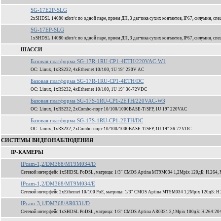
SG-17E2P-SLG
2xSHDSL 14080 кбит/c по одной паре, прием ДП, 3 датчика сухих контактов, IP67, силумин, спе
SG-17EP-SLG
1xSHDSL 14080 кбит/c по одной паре, прием ДП, 3 датчика сухих контактов, IP67, силумин, спе
ШАССИ
Базовая платформа SG-17R-1RU-CP1-4ETH/220VAC-W1
ОС: Linux, 1xRS232, 4xEthernet 10/100, 1U 19" 220V AC
Базовая платформа SG-17R-1RU-CP1-4ETH/DC
ОС: Linux, 1xRS232, 4xEthernet 10/100, 1U 19" 36-72VDC
Базовая платформа SG-17S-1RU-CP1-2ETH/220VAC-W3
ОС: Linux, 1xRS232, 2xCombo-порт 10/100/1000BASE-T/SFP, 1U 19" 220VAC
Базовая платформа SG-17S-1RU-CP1-2ETH/DC
ОС: Linux, 1xRS232, 2xCombo-порт 10/100/1000BASE-T/SFP, 1U 19" 36-72VDC
СИСТЕМЫ ВИДЕОНАБЛЮДЕНИЯ
IP-КАМЕРЫ
IPcam-1,2/DM368/MT9M034/D
Сетевой интерфейс 1xSHDSL PoDSL, матрица: 1/3" CMOS Aptina MT9M034 1,2Mpix 120дБ: H.264,
IPcam-1,2/DM368/MT9M034/E
Сетевой интерфейс 2xEthernet 10/100 PoE, матрица: 1/3" CMOS Aptina MT9M034 1,2Mpix 120дБ: 
IPcam-3,1/DM368/AR0331/D
Сетевой интерфейс 1xSHDSL PoDSL, матрица: 1/3" CMOS Aptina AR0331 3,1Mpix 100дБ: H.264:204