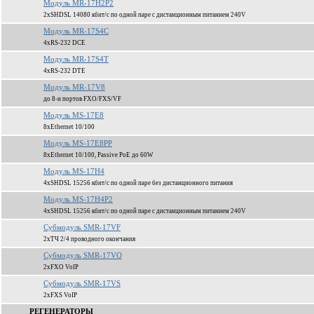
Модуль MR-17H2P2
2xSHDSL 14080 кбит/c по одной паре c дистанционным питанием 240V
Модуль MR-17S4C
4xRS-232 DCE
Модуль MR-17S4T
4xRS-232 DTE
Модуль MR-17V8
до 8-и портов FXO/FXS/VF
Модуль MS-17E8
8xEthernet 10/100
Модуль MS-17E8PP
8xEthernet 10/100, Passive PoE до 60W
Модуль MS-17H4
4xSHDSL 15256 кбит/c по одной паре без дистанционного питания
Модуль MS-17H4P2
4xSHDSL 15256 кбит/c по одной паре c дистанционным питанием 240V
Субмодуль SMR-17VF
2xТЧ 2/4 проводного окончания
Субмодуль SMR-17VO
2xFXO VoIP
Субмодуль SMR-17VS
2xFXS VoIP
РЕГЕНЕРАТОРЫ