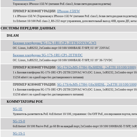
Термокожух IPhouse-15E/W (питание PoE class3, белая светодиодная подсветка)
ПРИМЕР КОНФИГУРАЦИИ:
IPhouse-15H/W
1 x IPhouse-15E/W (Термокожух IPhouse-15E/W (питание PoE class3, белая светодиодная подсветка
1x Ethernet 10/100 PoE class 2, RS-232 порт управления, дополнительный выход 48В, прием ДП, мета
СИСТЕМЫ ПЕРЕДАЧИ ДАННЫХ
DSLAM
Базовая платформа SG-17S-1RU-CP1-2ETH/220VAC-W3
ОС: Linux, 1xRS232, 2xCombo-порт 10/100/1000BASE-T/SFP, 1U 19" 220VAC
Базовая платформа SG-17S-1RU-CP1-2ETH/DC
ОС: Linux, 1xRS232, 2xCombo-порт 10/100/1000BASE-T/SFP, 1U 19" 36-72VDC
ПРИМЕР КОНФИГУРАЦИИ:
SG-17S/2xMS-17H4 (8xSHDSL, 2xETH 10/100/1000)
1 x Базовая платформа SG-17S-1RU-CP1-2ETH/220VAC-W3 (ОС: Linux, 1xRS232, 2xCombo-порт 10
15256 кбит/c по одной паре без дистанционного питания)
ПРИМЕР КОНФИГУРАЦИИ:
SG-17S/4xMS-17H4 (16xSHDSL, 2xETH 10/100/1000
1 x Базовая платформа SG-17S-1RU-CP1-2ETH/220VAC-W3 (ОС: Linux, 1xRS232, 2xCombo-порт 10
15256 кбит/c по одной паре без дистанционного питания)
КОММУТАТОРЫ POE
SG-1E
Удлинитель-разветвитель PoE 4xEthernet 10/100, управление: On/OFF PoE, изолирования портов, пита
SG-1S-0
6xEthernet 10/100 Pasive PoE до 60 Вт на каждый порт, 2xCombo-порт 10/100/1000BASE-T/SFP, 1xR
SG-1S-1