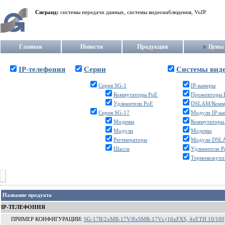
Сигранд:
системы передачи данных, системы видеонаблюдения, VoIP.
Главная
Новости
Продукция
Цены
IP-телефония
Серии
Системы вид
Серия SG-1
IP-камеры
Коммутаторы PoE
Прожекторы 
Удлинители PoE
DSLAM/Комм
Серия SG-17
Модули IP-к
Модемы
Коммутаторы
Модули
Модемы
Регенераторы
Модули DSL
Шасси
Удлинители P
Термокожухи
Название продукта
IP-ТЕЛЕФОНИЯ
ПРИМЕР КОНФИГУРАЦИИ:
SG-17R/2xMR-17V/8xSMR-17Vs (16xFXS, 4xETH 10/100