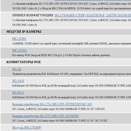
1 x Базовая платформа SG-17S-1RU-CP1-2ETH/220VAC-W3 (ОС: Linux, 1xRS232, 2xCombo-порт 10/
10/100, PoE+ class 4), 2 x Модуль MS-17H4 (4xSHDSL 15256 кбит/c по одной паре без дистанционно
ПРИМЕР КОНФИГУРАЦИИ:
SG-17S/4xMS-17E8P (32xETH PoE, 2xETH 10/100/10
1 x Базовая платформа SG-17S-1RU-CP1-2ETH/220VAC-W3 (ОС: Linux, 1xRS232, 2xCombo-порт 10/
10/100, PoE+ class 4)
МОДУЛИ IP-КАМЕРЫ
MC-1CH1
1xSHDSL 15296 кбит/c по одной паре, системный интерфейс MII, питание PoDSL, выходное напряж
MC-1CW1
Kit-набор WiFi (модуль IEEE 802.11b/g/n, 2.4 GHz Dipole Antenna, кабель, крепеж)
КОММУТАТОРЫ POE
SG-1E
Удлинитель-разветвитель PoE 4xEthernet 10/100, управление: On/OFF PoE, изолирования портов, пита
SG-1S-0
6xEthernet 10/100 Pasive PoE до 60 Вт на каждый порт, 2xCombo-порт 10/100/1000BASE-T/SFP, 1xR
SG-1S-1
6xEthernet 10/100 Pasive PoE до 60 Вт на каждый порт, 2xCombo-порт 10/100/1000BASE-T/SFP, 1xR
Базовая платформа SG-17S-1RU-CP1-2ETH/220VAC-W3
ОС: Linux, 1xRS232, 2xCombo-порт 10/100/1000BASE-T/SFP, 1U 19" 220VAC
Базовая платформа SG-17S-1RU-CP1-2ETH/DC
ОС: Linux, 1xRS232, 2xCombo-порт 10/100/1000BASE-T/SFP, 1U 19" 36-72VDC
Модуль MS-17E8PP