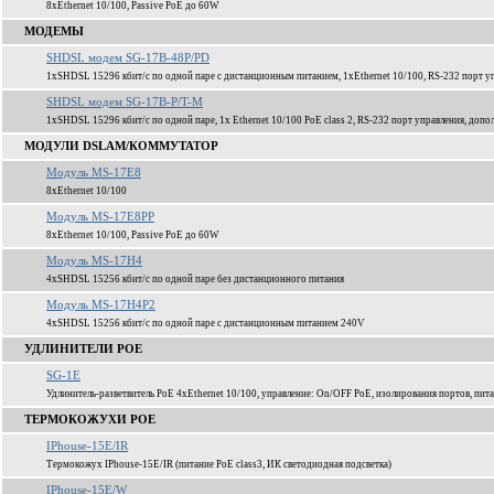
8xEthernet 10/100, Passive PoE до 60W
МОДЕМЫ
SHDSL модем SG-17B-48P/PD
1xSHDSL 15296 кбит/c по одной паре с дистанционным питанием, 1xEthernet 10/100, RS-232 порт уп
SHDSL модем SG-17B-P/T-M
1xSHDSL 15296 кбит/c по одной паре, 1x Ethernet 10/100 PoE class 2, RS-232 порт управления, доп
МОДУЛИ DSLAM/КОММУТАТОР
Модуль MS-17E8
8xEthernet 10/100
Модуль MS-17E8PP
8xEthernet 10/100, Passive PoE до 60W
Модуль MS-17H4
4xSHDSL 15256 кбит/c по одной паре без дистанционного питания
Модуль MS-17H4P2
4xSHDSL 15256 кбит/c по одной паре c дистанционным питанием 240V
УДЛИНИТЕЛИ POE
SG-1E
Удлинитель-разветвитель PoE 4xEthernet 10/100, управление: On/OFF PoE, изолирования портов, пита
ТЕРМОКОЖУХИ POE
IPhouse-15E/IR
Термокожух IPhouse-15E/IR (питание PoE class3, ИК светодиодная подсветка)
IPhouse-15E/W