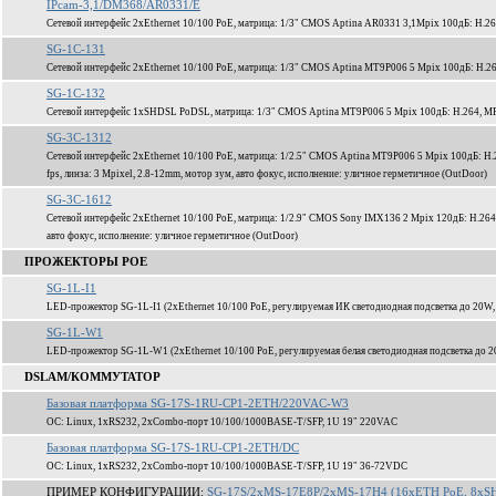
IPcam-3,1/DM368/AR0331/E
Сетевой интерфейс 2xEthernet 10/100 PoE, матрица: 1/3" CMOS Aptina AR0331 3,1Mpix 100дБ: H.2
SG-1C-131
Сетевой интерфейс 2xEthernet 10/100 PoE, матрица: 1/3" CMOS Aptina MT9P006 5 Mpix 100дБ: H.2
SG-1C-132
Сетевой интерфейс 1xSHDSL PoDSL, матрица: 1/3" CMOS Aptina MT9P006 5 Mpix 100дБ: H.264, MP
SG-3C-1312
Сетевой интерфейс 2xEthernet 10/100 PoE, матрица: 1/2.5" CMOS Aptina MT9P006 5 Mpix 100дБ: H
fps, линза: 3 Mpixel, 2.8-12mm, мотор зум, авто фокус, исполнение: уличное герметичное (OutDoor)
SG-3C-1612
Сетевой интерфейс 2xEthernet 10/100 PoE, матрица: 1/2.9" CMOS Sony IMX136 2 Mpix 120дБ: H.264
авто фокус, исполнение: уличное герметичное (OutDoor)
ПРОЖЕКТОРЫ POE
SG-1L-I1
LED-прожектор SG-1L-I1 (2xEthernet 10/100 PoE, регулируемая ИК светодиодная подсветка до 20W,
SG-1L-W1
LED-прожектор SG-1L-W1 (2xEthernet 10/100 PoE, регулируемая белая светодиодная подсветка до 2
DSLAM/КОММУТАТОР
Базовая платформа SG-17S-1RU-CP1-2ETH/220VAC-W3
ОС: Linux, 1xRS232, 2xCombo-порт 10/100/1000BASE-T/SFP, 1U 19" 220VAC
Базовая платформа SG-17S-1RU-CP1-2ETH/DC
ОС: Linux, 1xRS232, 2xCombo-порт 10/100/1000BASE-T/SFP, 1U 19" 36-72VDC
ПРИМЕР КОНФИГУРАЦИИ:
SG-17S/2xMS-17E8P/2xMS-17H4 (16xETH PoE, 8xSH