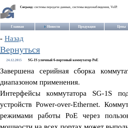
Сигранд:
системы передачи данных, системы видеонаблюдения, VoIP.
Главная
Новости
Продукция
Цены
-
Назад
Вернуться
SG-1S уличный 6-портовый коммутатор PoE
24.12.2015
Завершена серийная сборка коммут
диапазоном применения.
Интерфейсы коммутатора SG-1S под
устройств Power-over-Ethernet. Комм
режимами работы PoE через пользов
мощности на всех портах может выполн