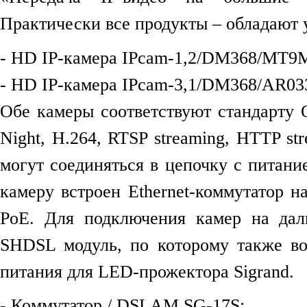
Практически все продукты – обладают 
- HD IP-камера IPcam-1,2/DM368/MT9M
- HD IP-камера IPcam-3,1/DM368/AR03
Обе камеры соответствуют стандарт
Night, H.264, RTSP streaming, HTTP s
могут соединяться в цепочку с питани
камеру встроен Ethernet-коммутатор н
PoE. Для подключения камер на дал
SHDSL модуль, по которому также во
питания для LED-прожектора Sigrand.
- Коммутатор / DSLAM SG-17S;