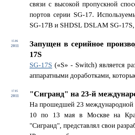
связи с высокой пропускной спо
портов серии SG-17. Используем
SG-17B и SHDSL DSLAM SG-17S, д
15.06
Запущен в серийное произв
2011
17S
SG-17S
(«S» - Switch) является р
аппаратными доработками, которые
17.05
"Сигранд" на 23-й междунар
2011
На прошедшей 23 международной
10 по 13 мая в Москве на Кра
"Сигранд", представлял свои разра