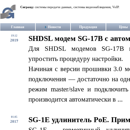
Сигранд:
системы передачи данных, системы видеонаблюдения, VoIP.
Главная
Новости
Продукция
Цены
19.12
SHDSL модем SG-17B с авто
2019
Для SHDSL модемов SG-17B в
упростить процедуру настройки.
Начиная с версии прошивки 3.0 м
подключения — достаточно на одн
режим master/slave и подключит
производится автоматически в ...
01.05
SG-1E удлинитель PoE. При
2017
SG-1E – герметичный удлинит