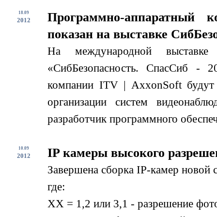
18.09
Программно-аппаратный к
2012
показан на выставке СибБезо
На международной выставке
«СибБезопасность. СпасСиб - 2
компании ITV | AxxonSoft будут
организации систем видеонабл
разработчик программного обеспече
10.09
IP камеры высокого разреше
2012
Завершена сборка IP-камер новой
где:
XX = 1,2 или 3,1 - разрешение фо