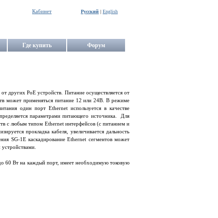
Кабинет
Русский
|
English
Где купить
Форум
 от других PoE устройств. Питание осуществляется от
ств может применяться питание 12 или 24В. В режиме
тания один порт Ethernet используется в качестве
пределяется параметрами питающего источника. Для
тв с любым типом Ethernet интерфейсов (с питанием и
изируется прокладка кабеля, увеличивается дальность
ния SG-1E каскадирование Ethernet сегментов может
 устройствами.
до 60 Вт на каждый порт, имеет необходимую токовую