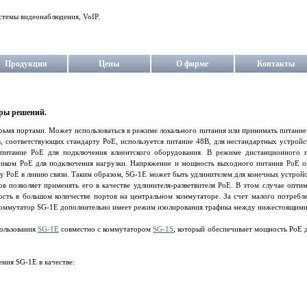
стемы видеонаблюдения, VoIP.
Продукция
Цены
О фирме
Контакты
ры решений.
рьмя портами. Может использоваться в режиме локального питания или принимать питание
в, соответствующих стандарту PoE, используется питание 48В, для нестандартных устрой
питание PoE для подключения клиентского оборудования. В режиме дистанционного пи
ником PoE для подключения нагрузки. Напряжение и мощность выходного питания PoE о
 PoE в линию связи. Таким образом, SG-1E может быть удлинителем для конечных устройс
в позволяет применять его в качестве удлинителя-разветвителя PoE. В этом случае оптим
сть в большом количестве портов на центральном коммутаторе. За счет малого потребле
 Коммутатор SG-1E дополнительно имеет режим изолирования трафика между нижестоящими
ользования
SG-1E
совместно с коммутатором
SG-1S
, который обеспечивает мощность PoE 
ния SG-1E в качестве: