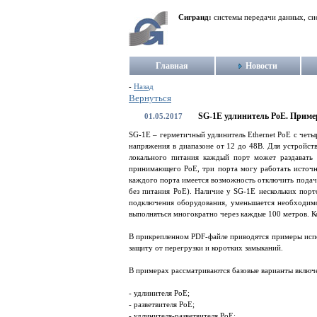
Сигранд:
системы передачи данных, си
Главная
Новости
-
Назад
Вернуться
SG-1E удлинитель PoE. Приме
01.05.2017
SG-1E – герметичный удлинитель Ethernet PoE с четы
напряжения в диапазоне от 12 до 48В. Для устройст
локального питания каждый порт может раздавать 
принимающего PoE, три порта могу работать источ
каждого порта имеется возможность отключить подачу
без питания PoE). Наличие у SG-1E нескольких порто
подключения оборудования, уменьшается необходимо
выполняться многократно через каждые 100 метров.
В прикрепленном PDF-файле приводятся примеры исп
защиту от перегрузки и коротких замыканий.
В примерах рассматриваются базовые варианты включе
- удлинителя PoE;
- разветвителя PoE;
- удлинителя-разветвителя PoE;