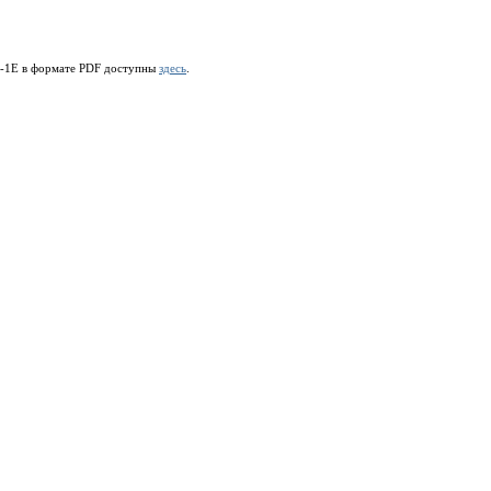
G-1E в формате PDF доступны
здесь
.