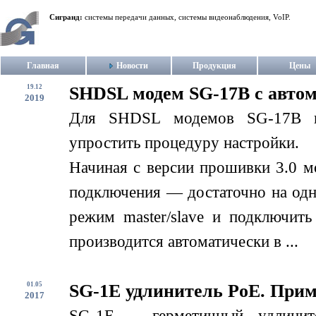
Сигранд:
системы передачи данных, системы видеонаблюдения, VoIP.
Главная
Новости
Продукция
Цены
19.12
SHDSL модем SG-17B с авто
2019
Для SHDSL модемов SG-17B в
упростить процедуру настройки.
Начиная с версии прошивки 3.0 м
подключения — достаточно на одн
режим master/slave и подключит
производится автоматически в ...
01.05
SG-1E удлинитель PoE. При
2017
SG-1E – герметичный удлинит