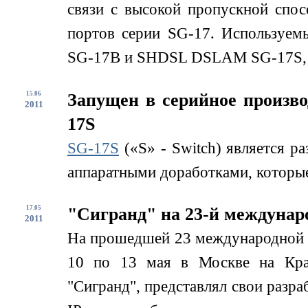
связи с высокой пропускной спо
портов серии SG-17. Используем
SG-17B и SHDSL DSLAM SG-17S, д
15.06
Запущен в серийное произв
2011
17S
SG-17S
(«S» - Switch) является р
аппаратными доработками, которые
17.05
"Сигранд" на 23-й междунар
2011
На прошедшей 23 международной
10 по 13 мая в Москве на Кра
"Сигранд", представлял свои разра