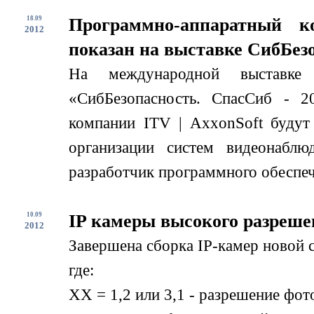
18.09
Программно-аппаратный к
2012
показан на выставке СибБезо
На международной выставке
«СибБезопасность. СпасСиб - 2
компании ITV | AxxonSoft будут
организации систем видеонабл
разработчик программного обеспече
10.09
IP камеры высокого разреше
2012
Завершена сборка IP-камер новой
где:
XX = 1,2 или 3,1 - разрешение фо