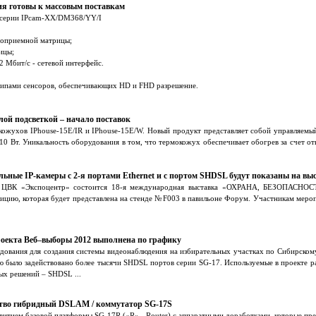
ия готовы к массовым поставкам
й серии IPcam-XX/DM368/YY/I
отоприемной матрицы;
ицы;
2 Мбит/c - сетевой интерфейс.
типами сенсоров, обеспечивающих HD и FHD разрешение.
ой подсветкой – начало поставок
кожухов IPhouse-15E/IR и IPhouse-15E/W. Новый продукт представляет собой управляемый
0 Вт. Уникальность оборудования в том, что термокожух обеспечивает обогрев за счет от
ьные IP-камеры с 2-я портами Ethernet и с портом SHDSL будут показаны на вы
 на ЦВК «Экспоцентр» состоится 18-я международная выставка «ОХРАНА, БЕЗО
ицию, которая будет представлена на стенде №F003 в павильоне Форум. Участникам мероп
роекта Веб–выборы 2012 выполнена по графику
дования для создания системы видеонаблюдения на избирательных участках по Сибирскому
ю было задействовано более тысячи SHDSL портов серии SG-17. Используемые в проекте
х решений – SHDSL ...
ство гибридный DSLAM / коммутатор SG-17S
азвитием базовой платформы SG-17R («R» - Router) с аппаратными доработками, которые пре