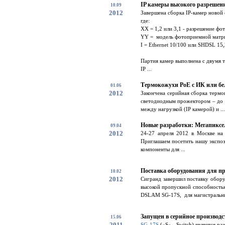
IP камеры высокого разрешен
10.09
2012
Завершена сборка IP-камер ново
где:
XX = 1,2 или 3,1 - разрешение ф
YY = модель фотоприемной матр
I = Ethernet 10/100 или SHDSL 15,
Партия камер выполнена с двумя 
IP ...
Термокожухи PoE с ИК или бел
01.06
2012
Закончена серийная сборка термо
светодиодным прожектором – до 1
между нагрузкой (IP камерой) и ...
Новые разработки: Мегапиксел
09.04
2012
24-27 апреля 2012 в Москве
Приглашаем посетить нашу экспоз
компоненты для ...
Поставка оборудования для п
10.02
2012
Сигранд завершил поставку обору
высокой пропускной способность
DSLAM SG-17S, для магистральны
Запущен в серийное производ
15.06
2011
SG-17S
(«S» - Switch) является р