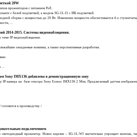
светкой 20W
типов прожекторов с питанием PoE.
ианте с белой подсветкой, а модель SG-1L-I1 с ИК подсветкой.
одной сборки с мощностью до 20 Вт. Изменение мощности обеспечивается 4-х ступенчаты
ости, ...
ий 2014-2015. Системы видеонаблюдения.
о теме IP-видеонаблюдение.
лижайшие ожидаемые новинки, а также перспективные разработки.
ями:
...
ром Sony IMX136 добавлена в демонстрационную зону
у IP-камера на базе сенсора Sony Exmor IMX136 2 Мпк. Предлагаемый датчик изображен
 готовится к производству /
довательным подключением
о светодиодный прожектор. Новое изделие – SG-1L-W1 значительно упрощает монтаж, так