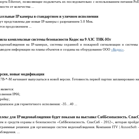
орта Ethernet, позволяющие подключать их последовательно с использованием питания Po
мости от количества ...
ксельные IP камеры в стандартном и уличном исполнении
ут представлены две новые IP-камеры с разрешением 5.0 Мпк.
тся продолжением ...
ила комплексные системы безопасности Кодос на 9 АЗС ТНК-Юг
видеонаблюдения на IP-камерах, системы охранной и пожарной сигнализации и системы
 выводом информации на планы объектов и созданы на оборудовании ООО
«Кодос»
.
рсия, новые модификации
7B-*-M начинают выпускаться в новой версии. Готовность первой партии запланировано на
является:
лнения IP66;
-рейку;
иапазон для герметичного исполнения: -35…40 ...
екс для IP видеонаблюдения будет показан на выставке СибБезопасность. СпасС
м и средств охраны и безопасности «СибБезопасность. СпасСиб - 2012», которая пройдет
ограммные решения для организации систем видеонаблюдения. Компания ITV | AxxonSoft 
блюдения. ...