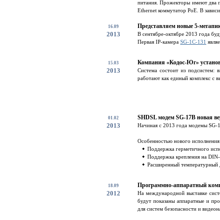
питания. Прожекторы имеют два п
Ethernet коммутатор PoE. В зависи
Представляем новые 5-мегапи
16.09
2013
В сентябре-октябре 2013 года буд
Первая IP-камера
SG-1С-131
являе
Компания «Кодос-Юг» установ
15.03
2013
Система состоит из подсистем: 
работают как единый комплекс с
SHDSL модем SG-17B новая ве
01.02
2013
Начиная с 2013 года модемы SG-1
Особенностью нового исполнения 
Поддержка герметичного испо
Поддержка крепления на DIN
Расширенный температурный д
Программно-аппаратный компл
18.09
2012
На международной выставке систе
будут показаны аппаратные и пр
для систем безопасности и видеона