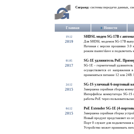
Сигранд:
системы передачи данных, си
Главная
Новости
SHDSL модем SG-17B с автома
19.12
2019
Для SHDSL модемов SG-17B выпущ
Начиная с версии прошивки 3.0 
режим master/slave и подключить 
SG-1E удлинитель PoE. Приме
01.05
2017
SG-1E – герметичный удлинитель 
осуществляется от напряжения в
применяться питание 12 или 24В. 
SG-1S уличный 6-портовый к
24.12
2015
Завершена серийная сборка комму
Интерфейсы коммутатора SG-1S п
работы PoE через пользовательски
PoE Extender SG-1E (4-портов
04.12
2015
Завершена серийная сборка устро
Новый продукт представляет из се
Порт 0 служит для подключения к
Устройство может принимать питан