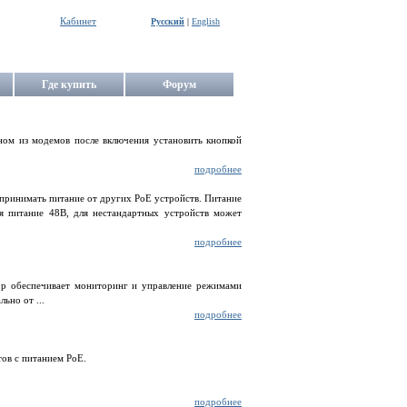
Кабинет
Русский
|
English
Где купить
Форум
ом из модемов после включения установить кнопкой
подробнее
 принимать питание от других PoE устройств. Питание
ся питание 48В, для нестандартных устройств может
подробнее
ор обеспечивает мониторинг и управление режимами
ьно от ...
подробнее
тов с питанием PoE.
подробнее