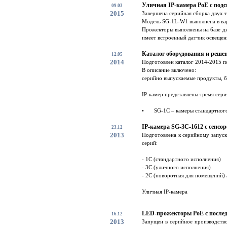
Уличная IP-камера PoE с под
09.03
2015
Завершена серийная сборка двух 
Модель SG-1L-W1 выполнена в вар
Прожекторы выполнены на базе ди
имеет встроенный датчик освещенн
Каталог оборудования и решен
12.05
2014
Подготовлен каталог 2014-2015 п
В описание включено:
серийно выпускаемые продукты, б
IP-камер представлены тремя сери
•
SG-1C – камеры стандартного 
IP-камера SG-3C-1612 с сенсо
23.12
2013
Подготовлена к серийному запуск
серий:
- 1С (стандартного исполнения)
- 3С (уличного исполнения)
- 2С (поворотная для помещений) /
Уличная IP-камера
LED-прожекторы PoE с после
16.12
2013
Запущен в серийное производств