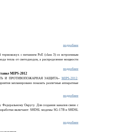
подробнее
 термокожух с питанием PoE (class 3) со встроенным
вода тепла от светодиодов, а распределение мощности
подробнее
ставке MIPS-2012
ПАСНОСТЬ И ПРОТИВОПОЖАРНАЯ ЗАЩИТА»
MIPS-2012
.
риятия запланировано показать различные аппаратные
подробнее
 Федеральному Округу. Для создания каналов связи с
 разработки включают: SHDSL модемы SG-17B и SHDSL
подробнее
доставляют ...