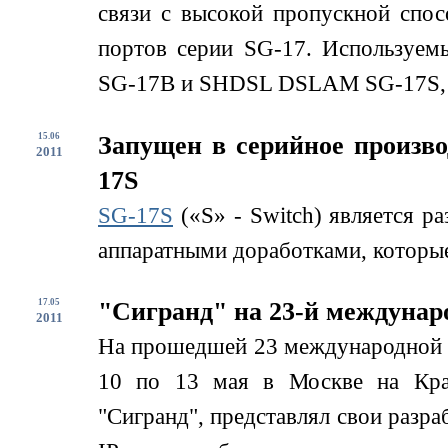
связи с высокой пропускной спо
портов серии SG-17. Используем
SG-17B и SHDSL DSLAM SG-17S, д
15.06
Запущен в серийное произв
2011
17S
SG-17S
(«S» - Switch) является р
аппаратными доработками, которые
17.05
"Сигранд" на 23-й междунар
2011
На прошедшей 23 международной
10 по 13 мая в Москве на Кра
"Сигранд", представлял свои разра