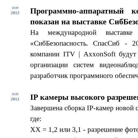
18.09
Программно-аппаратный к
2012
показан на выставке СибБезо
На международной выставке
«СибБезопасность. СпасСиб - 2
компании ITV | AxxonSoft будут
организации систем видеонабл
разработчик программного обеспече
10.09
IP камеры высокого разреше
2012
Завершена сборка IP-камер новой
где:
XX = 1,2 или 3,1 - разрешение фо