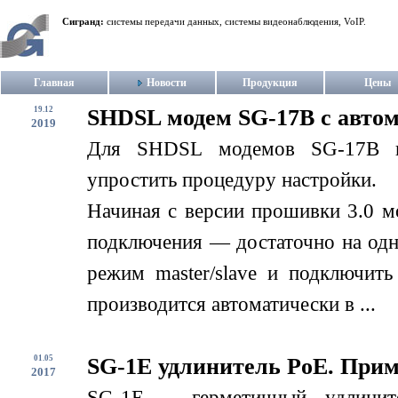
Сигранд:
системы передачи данных, системы видеонаблюдения, VoIP.
Главная
Новости
Продукция
Цены
19.12
SHDSL модем SG-17B с авто
2019
Для SHDSL модемов SG-17B в
упростить процедуру настройки.
Начиная с версии прошивки 3.0 м
подключения — достаточно на одн
режим master/slave и подключит
производится автоматически в ...
01.05
SG-1E удлинитель PoE. При
2017
SG-1E – герметичный удлинит