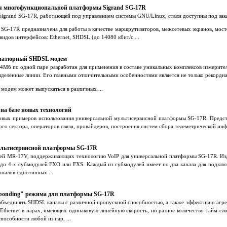
я многофункциональной платформы Sigrand SG-17R
igrand SG-17R, работающей под управлением системы GNU/Linux, стали доступны под зак
G-17R предназначена для работы в качестве маршрутизаторов, межсетевых экранов, мосто
дов интерфейсов: Ethernet, SHDSL (до 14080 кбит/c ...
иатюрный SHDSL модем
б по одной паре разработан для применения в составе уникальных комплексов измеритель
еленные линии. Его главными отличительными особенностями является не только рекордная
модем может выпускаться в различных ...
на базе новых технологий
повых примеров использования универсальной мультисервисной платформы SG-17R. Пред
го сектора, операторов связи, провайдеров, построения систем сбора телеметрической инф
мультисервисной платформы SG-17R
лей MR-17V, поддерживающих технологию VoIP для универсальной платформы SG-17R. Изд
до 4-х субмодулей FXO или FXS. Каждый из субмодулей имеет по два канала для подклю
налов однотипных ...
"bonding" режима для платформы SG-17R
бъединять SHDSL каналы с различной пропускной способностью, а также эффективно агрег
thernet в парах, имеющих одинаковую линейную скорость, но разное количество тайм-сло
пособности любой из пар, ...