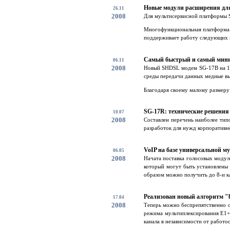
Новые модули расширения дл
26.11
2008
Для мультисервисной платформы S
Многофункциональная платформа S
поддерживает работу следующих ви
Самый быстрый и самый мин
06.11
2008
Новый SHDSL модем SG-17B на 14М
среды передачи данных медные выд
Благодаря своему малому размеру 
SG-17R: технические решения 
10.07
2008
Составлен перечень наиболее ти
разработок для нужд корпоративно
VoIP на базе универсальной 
06.05
2008
Начата поставка голосовых моду
который могут быть установлены 
образом можно получить до 8-и ка
Реализован новый алгоритм 
17.04
2008
Теперь можно беспрепятственно о
режима мультиплексирования E1+E
канала в независимости от работос