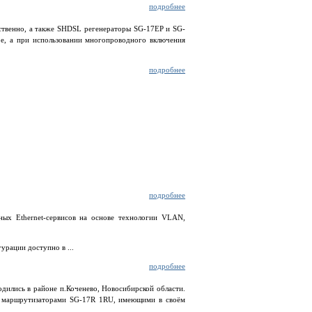
подробнее
твенно, а также SHDSL регенераторы SG-17EP и SG-
ре, а при использовании многопроводного включения
подробнее
подробнее
ных Ethernet-сервисов на основе технологии VLAN,
урации доступно в ...
подробнее
дились в районе п.Коченево, Новосибирской области.
сь маршрутизаторами SG-17R 1RU, имеющими в своём