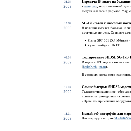
Передача IP-видео на большие
31.08
2009
-
материал
, подготовленный для 
выпуск каталога в формате iMag 
SG-17B готов к массовым пост
13.08
2009
В наличии имеется большое коли
доступных по цене. Сравните сам
Planet GRT-501 (5,7 Мбит/c) ~
Zyxel Prestige 791R EE ...
Тестирование SHDSL SG-17B 15
09.04
2009
В марте 2009 года состоялась эк
(
baikalweb.jinr.ru
).
В условиях, когда озеро еще покр
Самые быстрые SHDSL модемы
19.03
2009
Телекоммуникационное оборудов
испытания проводились на соотве
«Правилам применения оборудова
Новый веб-интерфейс для мар
11.01
2009
Для маршрутизаторов
SG-16R/SG
...