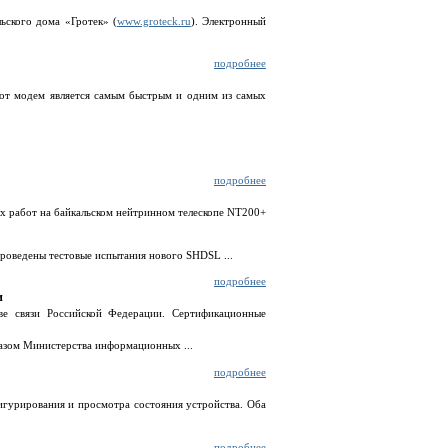
ьского дома «Гротек» (
www.groteck.ru
). Электронный
подробнее
тот модем является самым быстрым и одним из самых
подробнее
их работ на байкальском нейтринном телескопе NT200+
 проведены тестовые испытания нового SHDSL ...
подробнее
и
ве связи Российской Федерации. Сертификационные
азом Министерства информационных ...
подробнее
гурирования и просмотра состояния устройства. Оба
подробнее