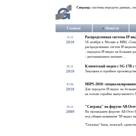
Сигранд:
системы передачи данных, си
Главная
Новости
Распределенная система IP-в
11.11
2010
18 ноября в Москве в КВЦ «Соко
распределенных систем IP-видеон
- передача IP-видео на большие р
- дистанционное питание ...
Клиентский модем с SG-17B с 
01.11
2010
Запущена в серийное производств
MIPS-2010: специализированн
07.04
2010
Для передачи IP-видео на больши
на основе серийно выпускаемого
"Сигранд" на форуме All-Over
01.12
2009
На прошедшем форуме All-Over-IP
под общим названием "IP-видео на
"Сигранд" была, пожалуй, единств