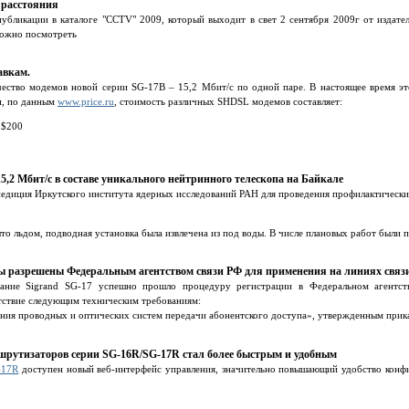
 расстояния
публикации в каталоге "CCTV" 2009, который выходит в свет 2 сентября 2009г от издател
можно посмотреть
авкам.
чество модемов новой серии SG-17B – 15,2 Мбит/c по одной паре. В настоящее время э
и, по данным
www.price.ru
, cтоимость различных SHDSL модемов составляет:
 $200
,2 Мбит/c в составе уникального нейтринного телескопа на Байкале
спедиция Иркутского института ядерных исследований РАН для проведения профилактическ
ыто льдом, подводная установка была извлечена из под воды. В числе плановых работ были
 разрешены Федеральным агентством связи РФ для применения на линиях связ
ание Sigrand SG-17 успешно прошло процедуру регистрации в Федеральном агентст
тствие следующим техническим требованиям:
ния проводных и оптических систем передачи абонентского доступа», утвержденным прик
шрутизаторов серии SG-16R/SG-17R стал более быстрым и удобным
-17R
доступен новый веб-интерфейс управления, значительно повышающий удобство конфи