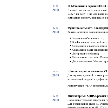
14 Мегабитная версия SHDSL S
21.02
2008
В новой версии выпускаются мод
17E2P на одну и на две пары со
суммарная скорость возрастает в к
Функциональность платформы
04.02
2008
Краткое описание функциональнос
Удаленное обновление ПО;
Конфигурация через web-инте
Сохранение и восстановление
Сохранение настроек сменных 
Логирование событий;
Независимая настройка Ethern
Дополнительные Ethernet серви
Ethernet-сервисы на основе V
28.01
2008
Для мультисервисной платформы
позволяющей разделить трафик ра
Конфигурация VLAN и различных т
Многопарный SHDSL режим на
24.01
2008
Проведены тестовые испытания пл
Для организации связи на участ
составе по три модуля MR-17H2 (