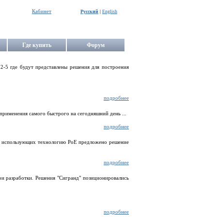
Кабинет
Русский
|
English
Где купить
Форум
2-5 где будут представлены решения для построения
подробнее
применения самого быстрого на сегодняшний день ...
подробнее
ств использующих технологию PoE предложено решение
подробнее
ои разработки. Решения "Сигранд" позиционировались
подробнее