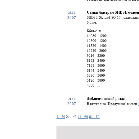
Самые быстрые SHDSL модемы 
26.11
2007
SHDSL Sigrand SG-17 поддержива
0,5мм.
Кбит/c- м
14080 - 1200
12800 - 1200
11520 - 1400
10240 - 2000
9216 - 2200
8192 - 2400
7168 - 3000
6144 - 3400
5696 - 3600
5120 - 3800
4608 - ...
Добавлен новый раздел
21.11
2007
В категорию "Продукция" внесен
1 - 20
21 - 40
41 - 60
61 - 80