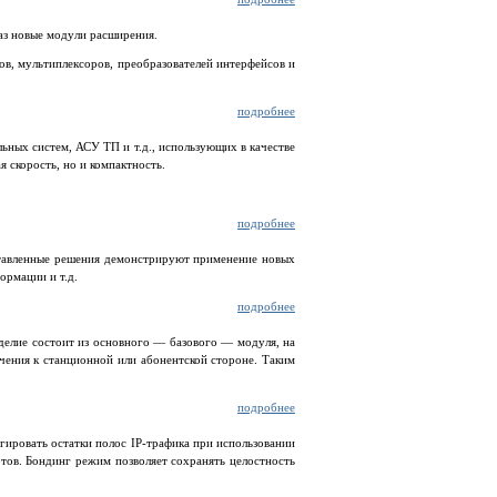
аз новые модули расширения.
в, мультиплексоров, преобразователей интерфейсов и
подробнее
ных систем, АСУ ТП и т.д., использующих в качестве
 скорость, но и компактность.
подробнее
ставленные решения демонстрируют применение новых
ормации и т.д.
подробнее
елие состоит из основного — базового — модуля, на
чения к станционной или абонентской стороне. Таким
подробнее
ировать остатки полос IP-трафика при использовании
тов. Бондинг режим позволяет сохранять целостность