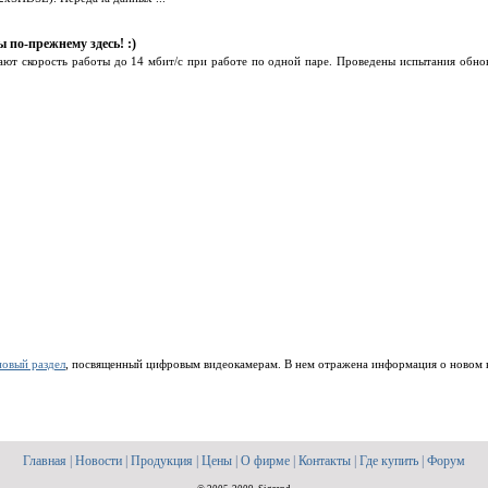
по-прежнему здесь! :)
ют скорость работы до 14 мбит/c при работе по одной паре. Проведены испытания обнов
новый раздел
, посвященный цифровым видеокамерам. В нем отражена информация о новом кла
Главная
|
Новости
|
Продукция
|
Цены
|
О фирме
|
Контакты
|
Где купить
|
Форум