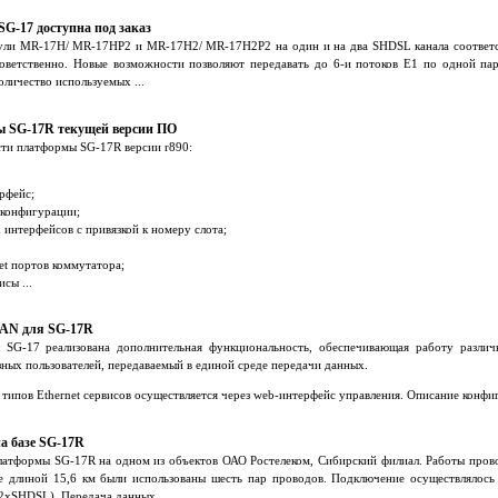
G-17 доступна под заказ
ули MR-17H/ MR-17HP2 и MR-17H2/ MR-17H2P2 на один и на два SHDSL канала соответс
оветственно. Новые возможности позволяют передавать до 6-и потоков E1 по одной па
оличество используемых ...
 SG-17R текущей версии ПО
ти платформы SG-17R версии r890:
рфейс;
 конфигурации;
интерфейсов с привязкой к номеру слота;
et портов коммутатора;
сы ...
LAN для SG-17R
 SG-17 реализована дополнительная функциональность, обеспечивающая работу различ
зных пользователей, передаваемый в единой среде передачи данных.
ипов Ethernet сервисов осуществляется через web-интерфейс управления. Описание конфиг
 базе SG-17R
атформы SG-17R на одном из объектов ОАО Ростелеком, Сибирский филиал. Работы прово
ке длиной 15,6 км были использованы шесть пар проводов. Подключение осуществляло
2xSHDSL). Передача данных ...