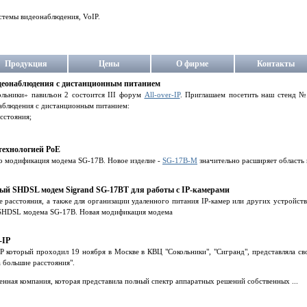
стемы видеонаблюдения, VoIP.
Продукция
Цены
О фирме
Контакты
идеонаблюдения с дистанционным питанием
льники» павильон 2 состоится III форум
All-over-IP
. Приглашаем посетить наш стенд №
аблюдения с дистанционным питанием:
асстояния;
технологией PoE
о модификация модема SG-17B. Новое изделие -
SG-17B-M
значительно расширяет область 
ый SHDSL модем Sigrand SG-17BT для работы с IP-камерами
е расстояния, а также для организации удаленного питания IP-камер или других устрой
 SHDSL модема SG-17B. Новая модификация модема
-IP
 который проходил 19 ноября в Москве в КВЦ "Сокольники", "Сигранд", представляла св
 большие расстояния".
енная компания, которая представила полный спектр аппаратных решений собственных ...