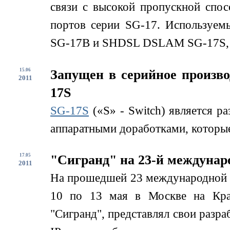
связи с высокой пропускной спо
портов серии SG-17. Используем
SG-17B и SHDSL DSLAM SG-17S, д
15.06
Запущен в серийное произв
2011
17S
SG-17S
(«S» - Switch) является р
аппаратными доработками, которые
17.05
"Сигранд" на 23-й междунар
2011
На прошедшей 23 международной
10 по 13 мая в Москве на Кра
"Сигранд", представлял свои разра