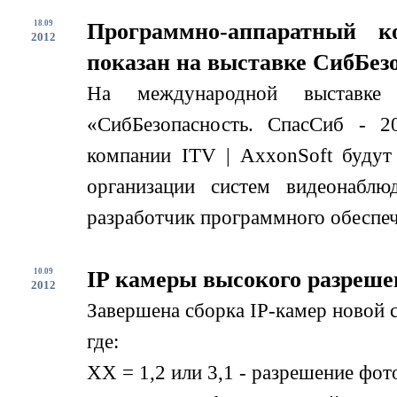
18.09
Программно-аппаратный к
2012
показан на выставке СибБезо
На международной выставке
«СибБезопасность. СпасСиб - 2
компании ITV | AxxonSoft будут
организации систем видеонабл
разработчик программного обеспече
10.09
IP камеры высокого разреше
2012
Завершена сборка IP-камер новой
где:
XX = 1,2 или 3,1 - разрешение фо