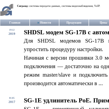
Сигранд:
системы передачи данных, системы видеонаблюдения, VoIP.
Главная
Новости
Продукция
Цены
19.12
SHDSL модем SG-17B с авто
2019
Для SHDSL модемов SG-17B в
упростить процедуру настройки.
Начиная с версии прошивки 3.0 м
подключения — достаточно на одн
режим master/slave и подключит
производится автоматически в ...
01.05
SG-1E удлинитель PoE. При
2017
SG-1E – герметичный удлинит