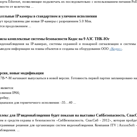
орта Ethernet, позволяющие подключать их последовательно с использованием питания Po
мости от количества ...
ксельные IP камеры в стандартном и уличном исполнении
ут представлены две новые IP-камеры с разрешением 5.0 Мпк.
тся продолжением ...
ила комплексные системы безопасности Кодос на 9 АЗС ТНК-Юг
видеонаблюдения на IP-камерах, системы охранной и пожарной сигнализации и системы
 выводом информации на планы объектов и созданы на оборудовании ООО
«Кодос»
.
рсия, новые модификации
7B-*-M начинают выпускаться в новой версии. Готовность первой партии запланировано на
является:
лнения IP66;
-рейку;
иапазон для герметичного исполнения: -35…40 ...
екс для IP видеонаблюдения будет показан на выставке СибБезопасность. СпасС
м и средств охраны и безопасности «СибБезопасность. СпасСиб - 2012», которая пройдет
ограммные решения для организации систем видеонаблюдения. Компания ITV | AxxonSoft 
блюдения. ...