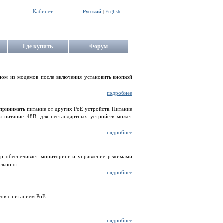
Кабинет
Русский
|
English
Где купить
Форум
ом из модемов после включения установить кнопкой
подробнее
 принимать питание от других PoE устройств. Питание
ся питание 48В, для нестандартных устройств может
подробнее
ор обеспечивает мониторинг и управление режимами
ьно от ...
подробнее
тов с питанием PoE.
подробнее