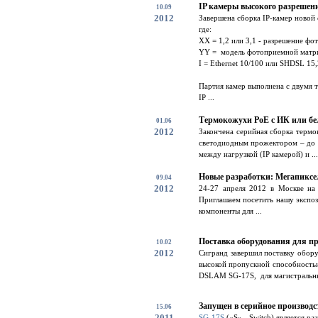
IP камеры высокого разрешен
10.09
2012
Завершена сборка IP-камер ново
где:
XX = 1,2 или 3,1 - разрешение ф
YY = модель фотоприемной матр
I = Ethernet 10/100 или SHDSL 15,
Партия камер выполнена с двумя 
IP ...
Термокожухи PoE с ИК или бел
01.06
2012
Закончена серийная сборка термо
светодиодным прожектором – до 1
между нагрузкой (IP камерой) и ...
Новые разработки: Мегапиксел
09.04
2012
24-27 апреля 2012 в Москве
Приглашаем посетить нашу экспоз
компоненты для ...
Поставка оборудования для п
10.02
2012
Сигранд завершил поставку обору
высокой пропускной способность
DSLAM SG-17S, для магистральны
Запущен в серийное производ
15.06
2011
SG-17S
(«S» - Switch) является р