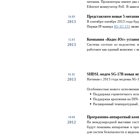
питания. Прожекторы имеют два п
Ethernet коммутатор PoE. В зависи
Представляем новые 5-мегапи
16.09
2013
В сентябре-октябре 2013 года буд
Первая IP-камера
SG-1С-131
являе
Компания «Кодос-Юг» установ
15.03
2013
Система состоит из подсистем: 
работают как единый комплекс с
SHDSL модем SG-17B новая ве
01.02
2013
Начиная с 2013 года модемы SG-1
Особенностью нового исполнения 
Поддержка герметичного испо
Поддержка крепления на DIN
Расширенный температурный д
Программно-аппаратный компл
18.09
2012
На международной выставке систе
будут показаны аппаратные и пр
для систем безопасности и видеона