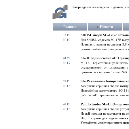
Сигранд:
системы передачи данных, си
Главная
Новости
SHDSL модем SG-17B с автома
19.12
2019
Для SHDSL модемов SG-17B выпущ
Начиная с версии прошивки 3.0 
режим master/slave и подключить 
SG-1E удлинитель PoE. Приме
01.05
2017
SG-1E – герметичный удлинитель 
осуществляется от напряжения в
применяться питание 12 или 24В. 
SG-1S уличный 6-портовый к
24.12
2015
Завершена серийная сборка комму
Интерфейсы коммутатора SG-1S п
работы PoE через пользовательски
PoE Extender SG-1E (4-портов
04.12
2015
Завершена серийная сборка устро
Новый продукт представляет из се
Порт 0 служит для подключения к
Устройство может принимать питан