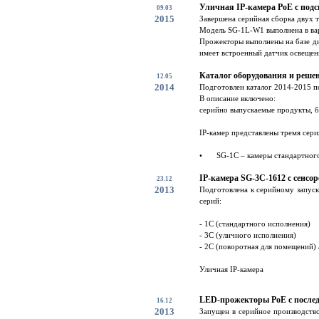
Уличная IP-камера PoE с под
09.03
2015
Завершена серийная сборка двух 
Модель SG-1L-W1 выполнена в вар
Прожекторы выполнены на базе ди
имеет встроенный датчик освещенн
Каталог оборудования и решен
12.05
2014
Подготовлен каталог 2014-2015 п
В описание включено:
серийно выпускаемые продукты, б
IP-камер представлены тремя сери
•
SG-1C – камеры стандартного 
IP-камера SG-3C-1612 с сенсо
23.12
2013
Подготовлена к серийному запуск
серий:
- 1С (стандартного исполнения)
- 3С (уличного исполнения)
- 2С (поворотная для помещений) /
Уличная IP-камера
LED-прожекторы PoE с после
16.12
2013
Запущен в серийное производств