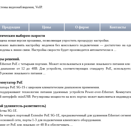
стемы видеонаблюдения, VoIP.
Продукция
Цены
О фирме
Контакты
тическим выбором скорости
ена новая версия прошивки, позволяющая упростить процедуру настройки.
можно выполнять настройку модемов без консольного подключения — достаточно на одн
модемы к линии связи. Настройка скорости будет производится автоматически в ...
ры решений.
Ethernet PoE с четырьмя портами. Может использоваться в режиме локального питания или
 диапазоне от 12 до 48В. Для устройств, соответствующих стандарту PoE, использует
В режиме локального питания ...
оммутатор PoE
татора PoE SG-1S c широким климатическим диапазоном применения.
оддерживают технологию питания удаленных устройств Power-over-Ethernet. Коммутат
й интерфейс miniUSB. Регулировка мощности на всех портах может выполняться индивидуал
ый удлинитель-разветвитель)
йства SG-1E.
бя четырех портовый Extender PoE SG-1E, предназначенный для удлинения Ethernet сегмен
 основной сети, порты 1-3 для подключения клиентского оборудования.
ие от PoE или локально от 48 В и обеспечивать ...