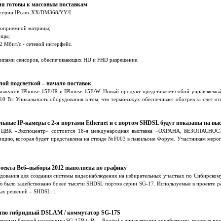
ия готовы к массовым поставкам
й серии IPcam-XX/DM368/YY/I
отоприемной матрицы;
ицы;
2 Мбит/c - сетевой интерфейс.
типами сенсоров, обеспечивающих HD и FHD разрешение.
ой подсветкой – начало поставок
кожухов IPhouse-15E/IR и IPhouse-15E/W. Новый продукт представляет собой управляемый
0 Вт. Уникальность оборудования в том, что термокожух обеспечивает обогрев за счет от
ьные IP-камеры с 2-я портами Ethernet и с портом SHDSL будут показаны на вы
 на ЦВК «Экспоцентр» состоится 18-я международная выставка «ОХРАНА, БЕЗО
ицию, которая будет представлена на стенде №F003 в павильоне Форум. Участникам мероп
роекта Веб–выборы 2012 выполнена по графику
дования для создания системы видеонаблюдения на избирательных участках по Сибирскому
ю было задействовано более тысячи SHDSL портов серии SG-17. Используемые в проекте
х решений – SHDSL ...
ство гибридный DSLAM / коммутатор SG-17S
азвитием базовой платформы SG-17R («R» - Router) с аппаратными доработками, которые пре