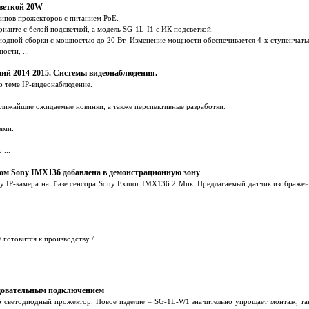
светкой 20W
типов прожекторов с питанием PoE.
ианте с белой подсветкой, а модель SG-1L-I1 с ИК подсветкой.
одной сборки с мощностью до 20 Вт. Изменение мощности обеспечивается 4-х ступенчаты
ости, ...
ий 2014-2015. Системы видеонаблюдения.
о теме IP-видеонаблюдение.
лижайшие ожидаемые новинки, а также перспективные разработки.
ями:
...
ром Sony IMX136 добавлена в демонстрационную зону
у IP-камера на базе сенсора Sony Exmor IMX136 2 Мпк. Предлагаемый датчик изображен
 готовится к производству /
довательным подключением
о светодиодный прожектор. Новое изделие – SG-1L-W1 значительно упрощает монтаж, так