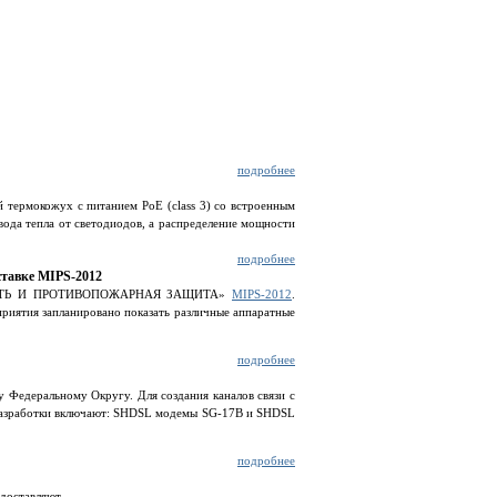
подробнее
 термокожух с питанием PoE (class 3) со встроенным
вода тепла от светодиодов, а распределение мощности
подробнее
ставке MIPS-2012
ПАСНОСТЬ И ПРОТИВОПОЖАРНАЯ ЗАЩИТА»
MIPS-2012
.
риятия запланировано показать различные аппаратные
подробнее
 Федеральному Округу. Для создания каналов связи с
 разработки включают: SHDSL модемы SG-17B и SHDSL
подробнее
доставляют ...