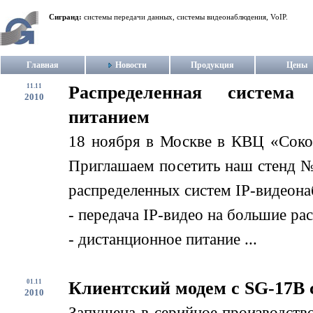
Сигранд:
системы передачи данных, системы видеонаблюдения, VoIP.
Главная
Новости
Продукция
Цены
11.11
Распределенная система
2010
питанием
18 ноября в Москве в КВЦ «Соко
Приглашаем посетить наш стенд №
распределенных систем IP-видеон
- передача IP-видео на большие ра
- дистанционное питание ...
01.11
Клиентский модем с SG-17B 
2010
Запущена в серийное производств