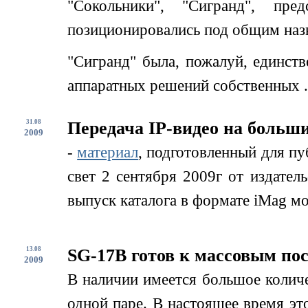
"Сокольники", "Сигранд", пре
позиционировались под общим назв
"Сигранд" была, пожалуй, единств
аппаратных решений собственных .
31.08
Передача IP-видео на больш
2009
-
материал
, подготовленный для пу
свет 2 сентября 2009г от издател
выпуск каталога в формате iMag м
13.08
SG-17B готов к массовым по
2009
В наличии имеется большое колич
одной паре. В настоящее время э