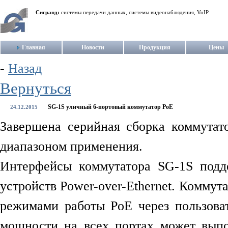
Сигранд:
системы передачи данных, системы видеонаблюдения, VoIP.
Главная
Новости
Продукция
Цены
-
Назад
Вернуться
SG-1S уличный 6-портовый коммутатор PoE
24.12.2015
Завершена серийная сборка коммута
диапазоном применения.
Интерфейсы коммутатора SG-1S подд
устройств Power-over-Ethernet. Коммут
режимами работы PoE через пользова
мощности на всех портах может выпо