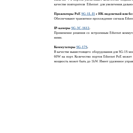
качестве повторителя Ethernet для увеличения дальн
Прожекторы PoE
SG-1L-I1
с ИК-подсветкой или бе
Обеспечивают транзитное прохождение сигнала Ether
IP-камеры
SG-3C-1612
.
Применение решения со встроенным Ethernet коммут
ними.
Коммутаторы
SG-17S
.
В качестве вышестоящего оборудования для SG-1S мо
60W на порт. Количество портов Ethernet PoE может
мощность может быть до 1kW. Имеет удаленное управ