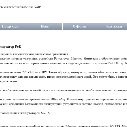
стемы видеонаблюдения, VoIP.
Продукция
Цены
О фирме
Контакты
ммутатор PoE
 широким климатическим диапазоном применения.
логию питания удаленных устройств Power-over-Ethernet. Коммутатор обеспечивает мо
вка мощности на всех портах может выполняться индивидуально от состояния PoE OFF до 
чником питания 220VAC на 250W. Таким образом, коммутатор может обеспечить питание 
ах позволяет широко варьировать типом подключаемой нагрузкой. Это могут быть одиноч
подключения.
 гигабитные каналы по витой паре или создавать оптические гигабитные каналы с примен
нт с дополнительным креплением на DIN-рейку. Коммутатор прошел тестирование в широко
рузкой для оценки возможности эксплуатации устройства в составе шкафов, гермобоксов и 
использования с коммутатором SG-1S:
.
аемых клиентских устройств на другом конце Ethernet сегмента коммутатора SG-17S. Мал