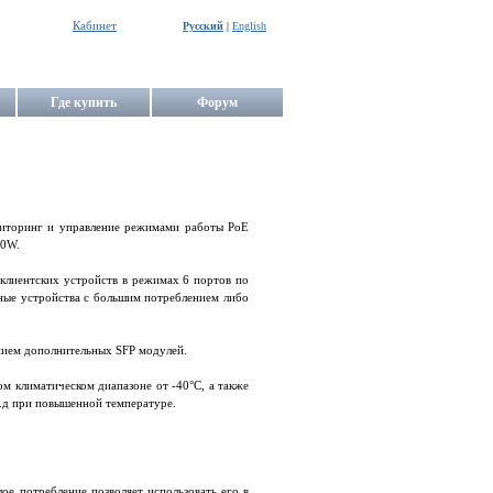
Кабинет
Русский
|
English
Где купить
Форум
ниторинг и управление режимами работы PoE
60W.
клиентских устройств в режимах 6 портов по
ные устройства с большим потреблением либо
ением дополнительных SFP модулей.
м климатическом диапазоне от -40°C, а также
т.д при повышенной температуре.
ое потребление позволяет использовать его в