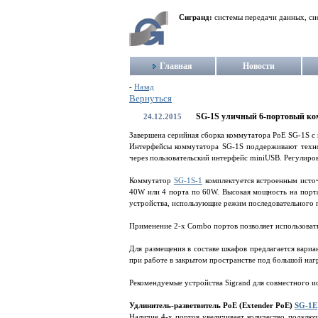
Сигранд:
системы передачи данных, си
Главная
Новости
-
Назад
Вернуться
SG-1S уличный 6-портовый ко
24.12.2015
Завершена серийная сборка коммутатора PoE SG-1S c
Интерфейсы коммутатора SG-1S поддерживают техно
через пользовательский интерфейс miniUSB. Регулиро
Коммутатор
SG-1S-1
комплектуется встроенным исто
40W или 4 порта по 60W. Высокая мощность на порт
устройства, использующие режим последовательного 
Применение 2-х Combo портов позволяет использовать
Для размещения в составе шкафов предлагается вариа
при работе в закрытом пространстве под большой наг
Рекомендуемые устройства Sigrand для совместного 
Удлинитель-разветвитель PoE (Extender PoE)
SG-1E
Наличие 4-х портов увеличивает количество подключ