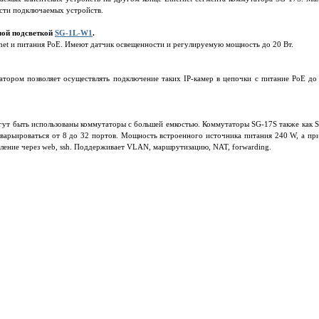
ости подключаемых устройств.
лой подсветкой
SG-1L-W1
.
net и питания PoE. Имеют датчик освещенности и регулируемую мощность до 20 Вт.
атором позволяет осуществлять подключение таких IP-камер в цепочки с питание PoE д
гут быть использованы коммутаторы с большей емкостью. Коммутаторы SG-17S также как 
 варьироваться от 8 до 32 портов. Мощность встроенного источника питания 240 W, а пр
ление через web, ssh. Поддерживает VLAN, маршрутизацию, NAT, forwarding.