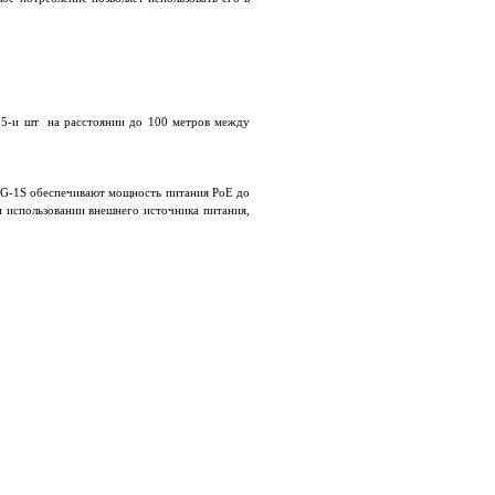
о 5-и шт на расстоянии до 100 метров между
SG-1S обеспечивают мощность питания PoE до
и использовании внешнего источника питания,