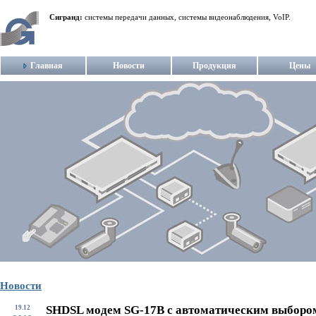
Сигранд:
системы передачи данных, системы видеонаблюдения, VoIP.
Главная
Новости
Продукция
Цены
Новости
SHDSL модем SG-17B с автоматическим выборо
19.12