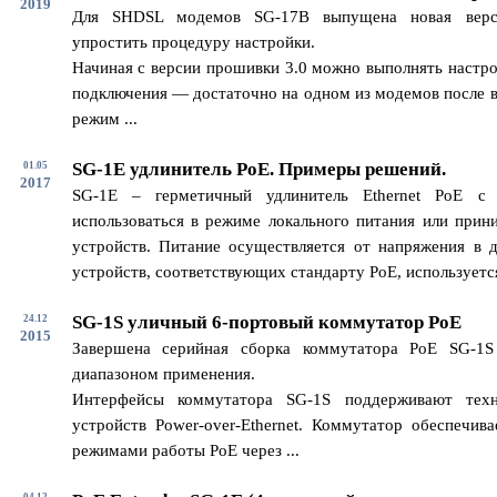
2019
Для SHDSL модемов SG-17B выпущена новая верс
упростить процедуру настройки.
Начиная с версии прошивки 3.0 можно выполнять настро
подключения — достаточно на одном из модемов после в
режим ...
SG-1E удлинитель PoE. Примеры решений.
01.05
2017
SG-1E – герметичный удлинитель Ethernet PoE с
использоваться в режиме локального питания или прин
устройств. Питание осуществляется от напряжения в 
устройств, соответствующих стандарту PoE, используется 
SG-1S уличный 6-портовый коммутатор PoE
24.12
2015
Завершена серийная сборка коммутатора PoE SG-1
диапазоном применения.
Интерфейсы коммутатора SG-1S поддерживают техн
устройств Power-over-Ethernet. Коммутатор обеспечив
режимами работы PoE через ...
04.12