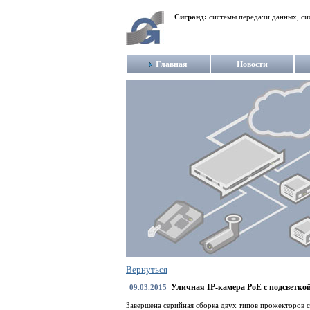
Сигранд:
системы передачи данных, си
Главная
Новости
Вернуться
Уличная IP-камера PoE с подсветко
09.03.2015
Завершена серийная сборка двух типов прожекторов 