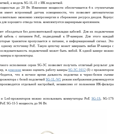
еткой, а модель SG-1L-I1 с ИК подсветкой.
ощностью до 20 Вт. Изменение мощности обеспечивается 4-х ступенчатым
ия имеет встроенный датчик освещенности, что позволяет автоматически
олнительно экономию электроэнергии и сбережение ресурса диодов. Корпус
ы для хорошего отвода тепла. комплектуется шарнирным креплением.
ет обходиться без дополнительной прокладки кабелей. Для их подключения
й кабель с питанием PoE, подводимый к IP-камерам. Для этого каждый
которые транзитом пропускается и питание, и информационный сигнал. Это
 одному источнику PoE. Такую цепочку может завершать любая IP-камера с
 последовательность подключений может быть любой. К одной камере можно
P-камеры и прожекторы.
ного исполнения серии SG-3C позволяет получить отличный результат для
ер, в
демозоне
можно оценить работу камеры
SG-3C-1612
(I) с прожектором
бедится, что в ночное время дальность подсветки в черно-белом съемке
прожектора с белой подсветкой
SG-1L-W1
режим изображения рекомендуется
 производится отдельной настройкой, независимо от положения ИК-фильтра
ер и Led-прожекторов можно использовать коммутаторы PoE
SG-1S
, SG-17S
PoE SG-1I-5 мощность до 96 Вт.