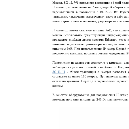
Модель SG-1L-W1 выполнена в варианте с белой подсв
Прожекторы выполнены на базе диодной сборки с м
переключением в положения 5-10-15-20 Вт. Издел
выполнять «включения-выключения» света и даёт доп
имеет герметичное исполнение, радиаторные пластин
Прожектор имеют сквозное питание PoE, что позволя
можно использовать существующий информационны
прожектор снабжён двумя портами Ethernet, через 
позволяет подключать прожекторы последовательно к
питанием PoE. При использовании IP-камер Sigrand
подключить несколько прожекторов или чередовать I
Применение прожекторов совместно с камерами улич
наблюдения в условиях плохой освещённости. Наприм
SG-1L-I1
. Живая трансляция с камеры позволяет у
составляет не менее 100 метров. При использовании 
оставлять цветным. Переход в черно-белый вариант
камеры.
В качестве оборудования для подключения IP-кам
имеющие источник питания до 240 Вт или инжекторы 