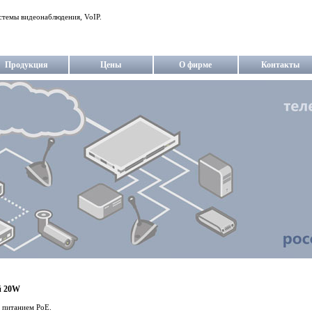
стемы видеонаблюдения, VoIP.
Продукция
Цены
О фирме
Контакты
й 20W
с питанием PoE.