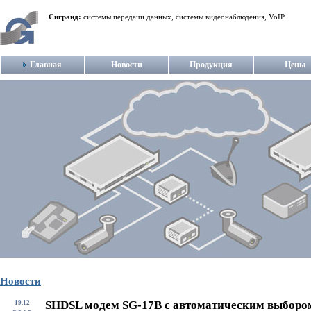
Сигранд:
системы передачи данных, системы видеонаблюдения, VoIP.
Главная
Новости
Продукция
Цены
Новости
SHDSL модем SG-17B с автоматическим выборо
19.12