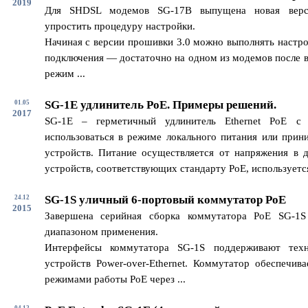
2019
Для SHDSL модемов SG-17B выпущена новая верс
упростить процедуру настройки.
Начиная с версии прошивки 3.0 можно выполнять настро
подключения — достаточно на одном из модемов после в
режим ...
SG-1E удлинитель PoE. Примеры решений.
01.05
2017
SG-1E – герметичный удлинитель Ethernet PoE с
использоваться в режиме локального питания или прин
устройств. Питание осуществляется от напряжения в 
устройств, соответствующих стандарту PoE, используется 
SG-1S уличный 6-портовый коммутатор PoE
24.12
2015
Завершена серийная сборка коммутатора PoE SG-1
диапазоном применения.
Интерфейсы коммутатора SG-1S поддерживают техн
устройств Power-over-Ethernet. Коммутатор обеспечив
режимами работы PoE через ...
04.12