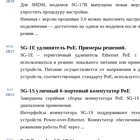
2019
Для SHDSL модемов SG-17B выпущена новая верс
упростить процедуру настройки.
Начиная с версии прошивки 3.0 можно выполнять настро
подключения — достаточно на одном из модемов после в
режим ...
SG-1E удлинитель PoE. Примеры решений.
01.05
2017
SG-1E – герметичный удлинитель Ethernet PoE с
использоваться в режиме локального питания или прин
устройств. Питание осуществляется от напряжения в 
устройств, соответствующих стандарту PoE, используется 
SG-1S уличный 6-портовый коммутатор PoE
24.12
2015
Завершена серийная сборка коммутатора PoE SG-1
диапазоном применения.
Интерфейсы коммутатора SG-1S поддерживают техн
устройств Power-over-Ethernet. Коммутатор обеспечив
режимами работы PoE через ...
04.12