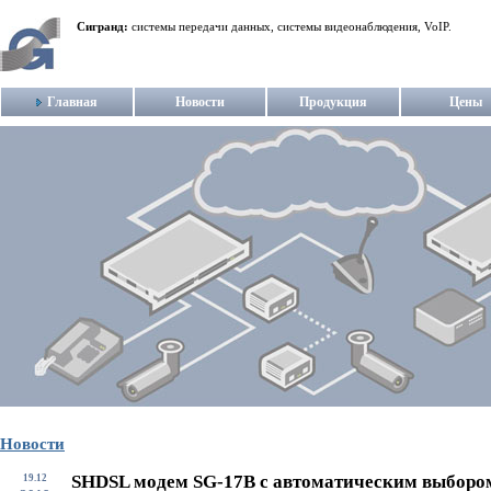
Сигранд:
системы передачи данных, системы видеонаблюдения, VoIP.
Главная
Новости
Продукция
Цены
Новости
SHDSL модем SG-17B с автоматическим выборо
19.12