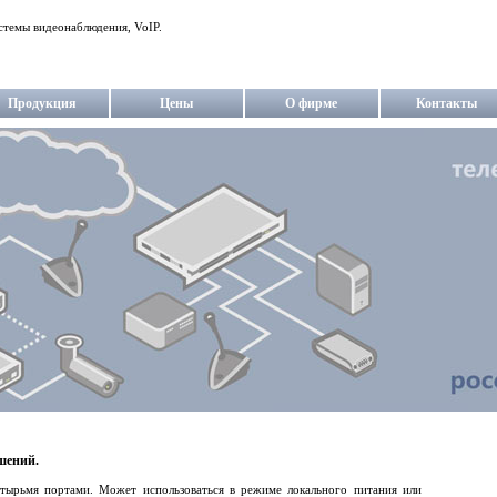
стемы видеонаблюдения, VoIP.
Продукция
Цены
О фирме
Контакты
шений.
етырьмя портами. Может использоваться в режиме локального питания или