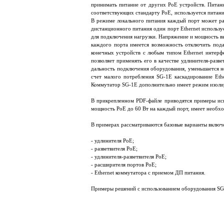
принимать питание от других PoE устройств. Питани
соответствующих стандарту PoE, используется питани
В режиме локального питания каждый порт может ра
дистанционного питания один порт Ethernet использу
для подключения нагрузки. Напряжение и мощность в
каждого порта имеется возможность отключить пода
конечных устройств с любым типом Ethernet интерфе
позволяет применять его в качестве удлинителя-разве
дальность подключения оборудования, уменьшается н
счет малого потребления SG-1E каскадирование Eth
Коммутатор SG-1E дополнительно имеет режим изоли
В прикрепленном PDF-файле приводятся примеры ис
мощность PoE до 60 Вт на каждый порт, имеет необхо
В примерах рассматриваются базовые варианты включе
- удлинителя PoE;
- разветвителя PoE;
- удлинителя-разветвителя PoE;
- расширителя портов PoE;
- Ethernet коммутатора с приемом ДП питания.
Примеры решений с использованием оборудования S