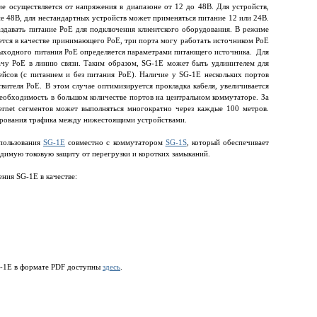
е осуществляется от напряжения в диапазоне от 12 до 48В. Для устройств,
е 48В, для нестандартных устройств может применяться питание 12 или 24В.
здавать питание PoE для подключения клиентского оборудования. В режиме
ется в качестве принимающего PoE, три порта могу работать источником PoE
ыходного питания PoE определяется параметрами питающего источника. Для
чу PoE в линию связи. Таким образом, SG-1E может быть удлинителем для
йсов (с питанием и без питания PoE). Наличие у SG-1E нескольких портов
твителя PoE. В этом случае оптимизируется прокладка кабеля, увеличивается
еобходимость в большом количестве портов на центральном коммутаторе. За
ernet сегментов может выполняться многократно через каждые 100 метров.
рования трафика между нижестоящими устройствами.
пользования
SG-1E
совместно с коммутатором
SG-1S
, который обеспечивает
димую токовую защиту от перегрузки и коротких замыканий.
ния SG-1E в качестве:
G-1E в формате PDF доступны
здесь
.