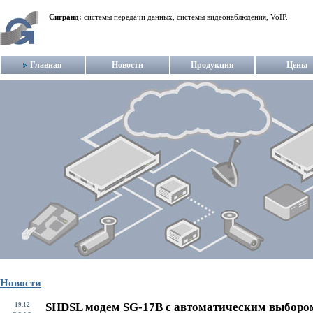
Сигранд:
системы передачи данных, системы видеонаблюдения, VoIP.
Главная
Новости
Продукция
Цены
Новости
SHDSL модем SG-17B с автоматическим выборо
19.12