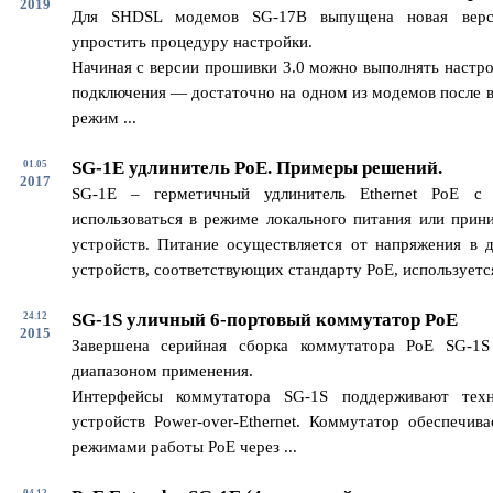
2019
Для SHDSL модемов SG-17B выпущена новая верс
упростить процедуру настройки.
Начиная с версии прошивки 3.0 можно выполнять настро
подключения — достаточно на одном из модемов после в
режим ...
SG-1E удлинитель PoE. Примеры решений.
01.05
2017
SG-1E – герметичный удлинитель Ethernet PoE с
использоваться в режиме локального питания или прин
устройств. Питание осуществляется от напряжения в 
устройств, соответствующих стандарту PoE, используется 
SG-1S уличный 6-портовый коммутатор PoE
24.12
2015
Завершена серийная сборка коммутатора PoE SG-1
диапазоном применения.
Интерфейсы коммутатора SG-1S поддерживают техн
устройств Power-over-Ethernet. Коммутатор обеспечив
режимами работы PoE через ...
04.12