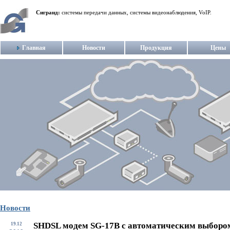
Сигранд:
системы передачи данных, системы видеонаблюдения, VoIP.
Главная
Новости
Продукция
Цены
Новости
SHDSL модем SG-17B с автоматическим выборо
19.12