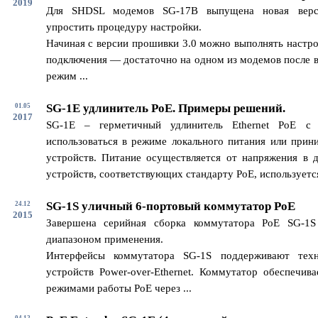
2019
Для SHDSL модемов SG-17B выпущена новая верс
упростить процедуру настройки.
Начиная с версии прошивки 3.0 можно выполнять настро
подключения — достаточно на одном из модемов после в
режим ...
SG-1E удлинитель PoE. Примеры решений.
01.05
2017
SG-1E – герметичный удлинитель Ethernet PoE с
использоваться в режиме локального питания или прин
устройств. Питание осуществляется от напряжения в 
устройств, соответствующих стандарту PoE, используется 
SG-1S уличный 6-портовый коммутатор PoE
24.12
2015
Завершена серийная сборка коммутатора PoE SG-1
диапазоном применения.
Интерфейсы коммутатора SG-1S поддерживают техн
устройств Power-over-Ethernet. Коммутатор обеспечив
режимами работы PoE через ...
04.12