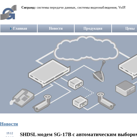
Сигранд:
системы передачи данных, системы видеонаблюдения, VoIP.
Главная
Новости
Продукция
Цены
Новости
SHDSL модем SG-17B с автоматическим выборо
19.12