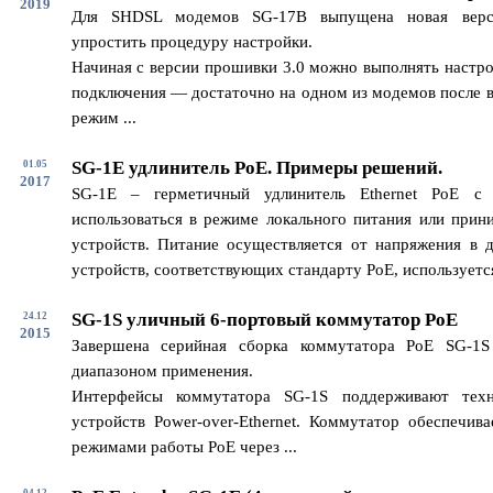
2019
Для SHDSL модемов SG-17B выпущена новая верс
упростить процедуру настройки.
Начиная с версии прошивки 3.0 можно выполнять настро
подключения — достаточно на одном из модемов после в
режим ...
SG-1E удлинитель PoE. Примеры решений.
01.05
2017
SG-1E – герметичный удлинитель Ethernet PoE с
использоваться в режиме локального питания или прин
устройств. Питание осуществляется от напряжения в 
устройств, соответствующих стандарту PoE, используется 
SG-1S уличный 6-портовый коммутатор PoE
24.12
2015
Завершена серийная сборка коммутатора PoE SG-1
диапазоном применения.
Интерфейсы коммутатора SG-1S поддерживают техн
устройств Power-over-Ethernet. Коммутатор обеспечив
режимами работы PoE через ...
04.12