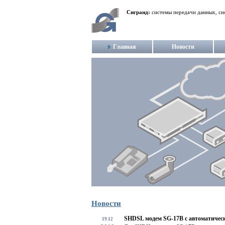
Сигранд:
системы передачи данных, си
Главная
Новости
Новости
SHDSL модем SG-17B с автоматичес
19.12