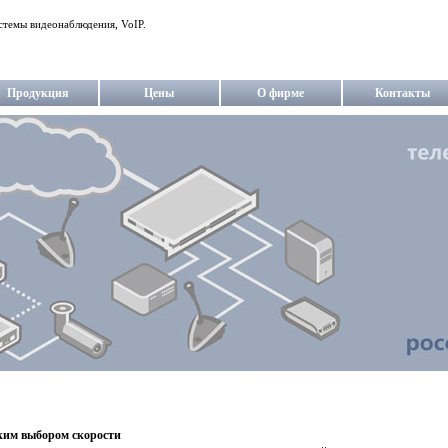
стемы видеонаблюдения, VoIP.
Продукция
Цены
О фирме
Контакты
ким выбором скорости