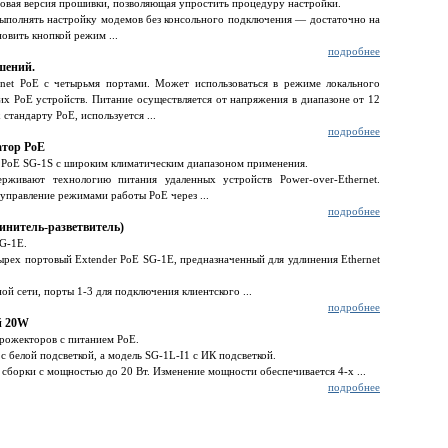
вая версия прошивки, позволяющая упростить процедуру настройки.
ыполнять настройку модемов без консольного подключения — достаточно на
овить кнопкой режим ...
подробнее
шений.
net PoE с четырьмя портами. Может использоваться в режиме локального
их PoE устройств. Питание осуществляется от напряжения в диапазоне от 12
стандарту PoE, используется ...
подробнее
атор PoE
 PoE SG-1S c широким климатическим диапазоном применения.
рживают технологию питания удаленных устройств Power-over-Ethernet.
управление режимами работы PoE через ...
подробнее
инитель-разветвитель)
SG-1E.
ырех портовый Extender PoE SG-1E, предназначенный для удлинения Ethernet
й сети, порты 1-3 для подключения клиентского ...
подробнее
й 20W
прожекторов с питанием PoE.
 белой подсветкой, а модель SG-1L-I1 с ИК подсветкой.
борки с мощностью до 20 Вт. Изменение мощности обеспечивается 4-х ...
подробнее