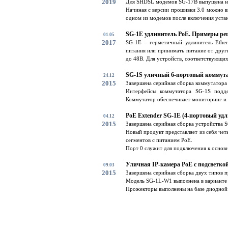
2019
Для SHDSL модемов SG-17B выпущена но
Начиная с версии прошивки 3.0 можно в
одном из модемов после включения устан
SG-1E удлинитель PoE. Примеры ре
01.05
2017
SG-1E – герметичный удлинитель Ether
питания или принимать питание от друг
до 48В. Для устройств, соответствующих 
SG-1S уличный 6-портовый коммут
24.12
2015
Завершена серийная сборка коммутатора
Интерфейсы коммутатора SG-1S подде
Коммутатор обеспечивает мониторинг и 
PoE Extender SG-1E (4-портовый удл
04.12
2015
Завершена серийная сборка устройства 
Новый продукт представляет из себя чет
сегментов с питанием PoE.
Порт 0 служит для подключения к основно
Уличная IP-камера PoE с подсветко
09.03
2015
Завершена серийная сборка двух типов 
Модель SG-1L-W1 выполнена в варианте с
Прожекторы выполнены на базе диодной с