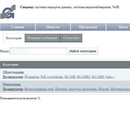
Сигранд:
системы передачи данных, системы видеонаблюдения, VoIP.
Главная
Новости
Продукция
Цены
Недавние сообщения
Статистика
Категории
Поиск
Категория
Оборудование
Подкатегории
:
IP-камеры
,
PoE устройства
,
SG-16B
,
SG-16BG
,
SG-16BS
,
Еще »
Применение
Подкатегории
:
Корпоративные сети
,
Проекты, тендеры, котировки
,
Прочее
,
Широкополос
Показывается результатов: 3.