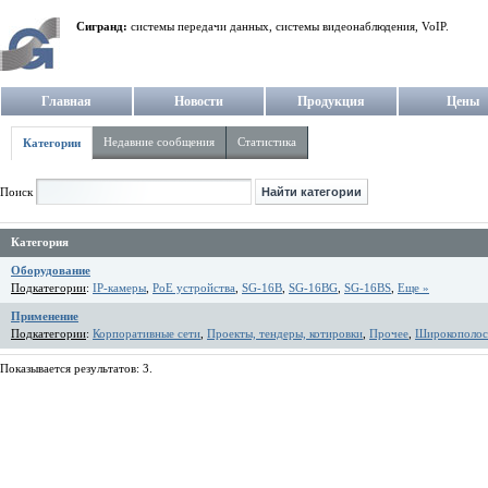
Сигранд:
системы передачи данных, системы видеонаблюдения, VoIP.
Главная
Новости
Продукция
Цены
Недавние сообщения
Статистика
Категории
Поиск
Категория
Оборудование
Подкатегории
:
IP-камеры
,
PoE устройства
,
SG-16B
,
SG-16BG
,
SG-16BS
,
Еще »
Применение
Подкатегории
:
Корпоративные сети
,
Проекты, тендеры, котировки
,
Прочее
,
Широкополос
Показывается результатов: 3.