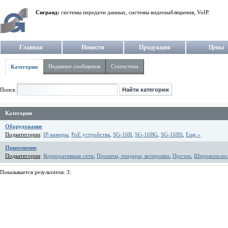
Сигранд:
системы передачи данных, системы видеонаблюдения, VoIP.
Главная
Новости
Продукция
Цены
Недавние сообщения
Статистика
Категории
Поиск
Категория
Оборудование
Подкатегории
:
IP-камеры
,
PoE устройства
,
SG-16B
,
SG-16BG
,
SG-16BS
,
Еще »
Применение
Подкатегории
:
Корпоративные сети
,
Проекты, тендеры, котировки
,
Прочее
,
Широкополос
Показывается результатов: 3.