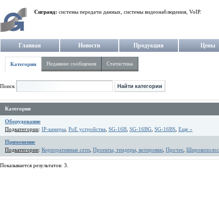
Сигранд:
системы передачи данных, системы видеонаблюдения, VoIP.
Главная
Новости
Продукция
Цены
Недавние сообщения
Статистика
Категории
Поиск
Категория
Оборудование
Подкатегории
:
IP-камеры
,
PoE устройства
,
SG-16B
,
SG-16BG
,
SG-16BS
,
Еще »
Применение
Подкатегории
:
Корпоративные сети
,
Проекты, тендеры, котировки
,
Прочее
,
Широкополос
Показывается результатов: 3.